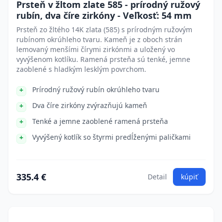
Prsteň v žltom zlate 585 - prírodný ružový
rubín, dva číre zirkóny - Veľkosť: 54 mm
Prsteň zo žltého 14K zlata (585) s prírodným ružovým
rubínom okrúhleho tvaru. Kameň je z oboch strán
lemovaný menšími čírymi zirkónmi a uložený vo
vyvýšenom kotlíku. Ramená prsteňa sú tenké, jemne
zaoblené s hladkým lesklým povrchom.
Prírodný ružový rubín okrúhleho tvaru
Dva číre zirkóny zvýrazňujú kameň
Tenké a jemne zaoblené ramená prsteňa
Vyvýšený kotlík so štyrmi predĺženými paličkami
335.4 €
Detail
kúpiť