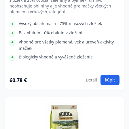
zložiek a 25% ovocia, zeleniny a byliniek. Krmivo
neobsahuje obilniny a je vhodné pre mačky všetkých
plemien a vekových kategórií.
Vysoký obsah mäsa - 75% mäsových zložiek
Bez obilnín - 0% obilnín v zložení
Vhodné pre všetky plemená, vek a úroveň aktivity
mačiek
Biologicky vhodné a vyvážené zloženie
60.78 €
Detail
kúpiť