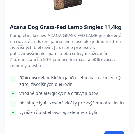
Acana Dog Grass-Fed Lamb Singles 11,4kg
Kompletné krmivo ACANA GRASS-FED LAMB je založené
na novozélandskom jahňacom mäse ako jedinom zdroji
živočíšnych bielkovín. Je určené pre psov s
potravinovými alergiami alebo citlivým zažívaním.
Zloženie zahŕňa 50% jahňacieho mäsa a 50% ovocia,
zeleniny a bylín.
50% novozélandského jahňacieho mäsa ako jediný
zdroj živočíšnych bielkovín
vhodné pre alergických a citlivých psov
obsahuje lyofilizované zložky pre zvýšenú atraktivitu
vyvážený podiel ovocia, zeleniny a bylín