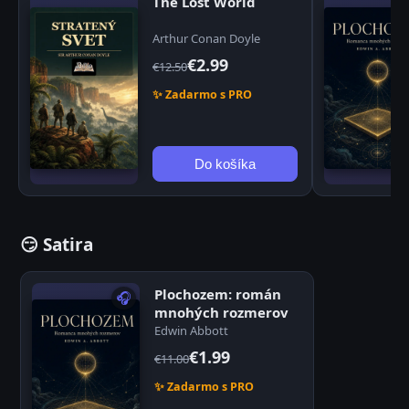
The Lost World
Arthur Conan Doyle
€2.99
€12.50
✨ Zadarmo s PRO
Do košíka
😏 Satira
Plochozem: román
🎧
mnohých rozmerov
Edwin Abbott
€1.99
€11.00
✨ Zadarmo s PRO