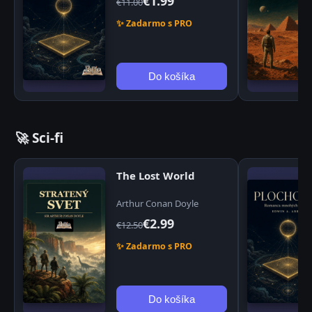
€1.99
€11.00
✨ Zadarmo s PRO
Do košíka
🚀 Sci-fi
The Lost World
Arthur Conan Doyle
€2.99
€12.50
✨ Zadarmo s PRO
Do košíka