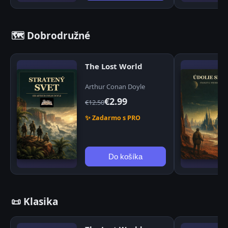
🗺️ Dobrodružné
The Lost World
Arthur Conan Doyle
€2.99
€12.50
✨ Zadarmo s PRO
Do košíka
📜 Klasika