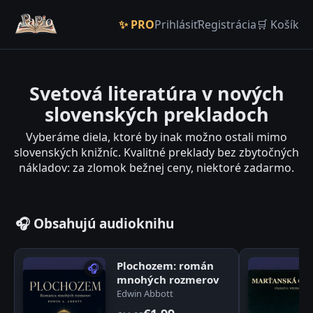
✨ PRO
Prihlásiť
Registrácia
🛒 Košík
Svetová literatúra v nových
slovenských prekladoch
Vyberáme diela, ktoré by inak možno ostali mimo
slovenských knižníc. Kvalitné preklady bez zbytočných
nákladov: za zlomok bežnej ceny, niektoré zadarmo.
🎧 Obsahujú audioknihu
Plochozem: román
🎧
mnohých rozmerov
Edwin Abbott