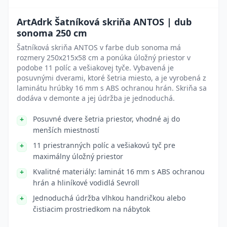
ArtAdrk Šatníková skriňa ANTOS | dub
sonoma 250 cm
Šatníková skriňa ANTOS v farbe dub sonoma má
rozmery 250x215x58 cm a ponúka úložný priestor v
podobe 11 políc a vešiakovej tyče. Vybavená je
posuvnými dverami, ktoré šetria miesto, a je vyrobená z
laminátu hrúbky 16 mm s ABS ochranou hrán. Skriňa sa
dodáva v demonte a jej údržba je jednoduchá.
Posuvné dvere šetria priestor, vhodné aj do
menších miestností
11 priestranných políc a vešiakovú tyč pre
maximálny úložný priestor
Kvalitné materiály: laminát 16 mm s ABS ochranou
hrán a hliníkové vodidlá Sevroll
Jednoduchá údržba vlhkou handričkou alebo
čistiacim prostriedkom na nábytok