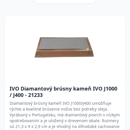
IVO Diamantový brúsny kameň IVO J1000
/ J400 - 21233
Diamantový brúsny kameň IVO J1000/J400 umožňuje
rýchle a kvalitné brúsenie nožov bez potreby oleja.
Vyrábaný v Portugalsku, má diamantový povrch s nízkym
opotrebovaním a je uložený v drevenom obale. Rozmery
sú 21,3 x 9 x 2,9 cm a je vhodný na dlhodobé zachovanie