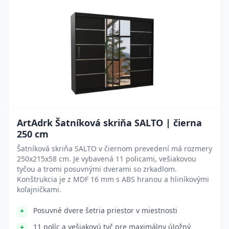
ArtAdrk Šatníková skriňa SALTO | čierna
250 cm
Šatníková skriňa SALTO v čiernom prevedení má rozmery
250x215x58 cm. Je vybavená 11 policami, vešiakovou
tyčou a tromi posuvnými dverami so zrkadlom.
Konštrukcia je z MDF 16 mm s ABS hranou a hliníkovými
koľajničkami.
Posuvné dvere šetria priestor v miestnosti
11 políc a vešiakovú tyč pre maximálny úložný