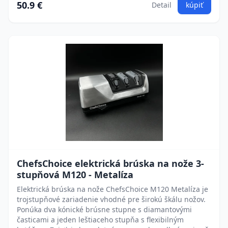
50.9 €
Detail
kúpiť
ChefsChoice elektrická brúska na nože 3-
stupňová M120 - Metalíza
Elektrická brúska na nože ChefsChoice M120 Metalíza je
trojstupňové zariadenie vhodné pre širokú škálu nožov.
Ponúka dva kónické brúsne stupne s diamantovými
časticami a jeden leštiaceho stupňa s flexibilným