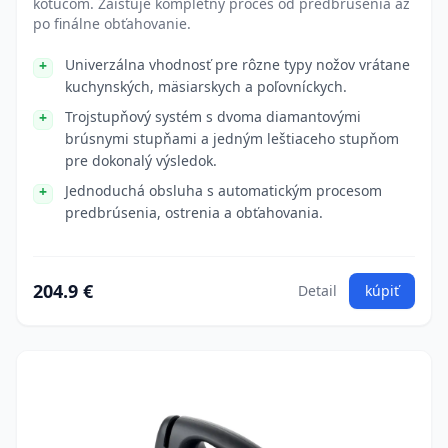
kotúčom. Zaisťuje kompletný proces od predbrúsenia až
po finálne obťahovanie.
Univerzálna vhodnosť pre rôzne typy nožov vrátane
kuchynských, mäsiarskych a poľovníckych.
Trojstupňový systém s dvoma diamantovými
brúsnymi stupňami a jedným leštiaceho stupňom
pre dokonalý výsledok.
Jednoduchá obsluha s automatickým procesom
predbrúsenia, ostrenia a obťahovania.
204.9 €
Detail
kúpiť