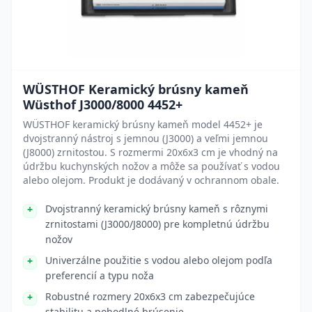
WÜSTHOF Keramický brúsny kameň
Wüsthof J3000/8000 4452+
WÜSTHOF keramický brúsny kameň model 4452+ je
dvojstranný nástroj s jemnou (J3000) a veľmi jemnou
(J8000) zrnitostou. S rozmermi 20x6x3 cm je vhodný na
údržbu kuchynských nožov a môže sa používať s vodou
alebo olejom. Produkt je dodávaný v ochrannom obale.
Dvojstranný keramický brúsny kameň s rôznymi
zrnitostami (J3000/J8000) pre kompletnú údržbu
nožov
Univerzálne použitie s vodou alebo olejom podľa
preferencií a typu noža
Robustné rozmery 20x6x3 cm zabezpečujúce
stabilitu a pohodlné brúsenie