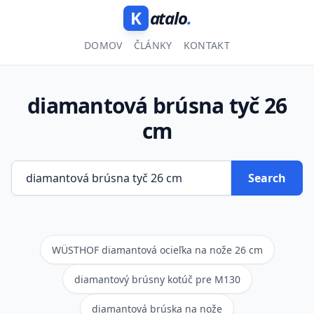
K
atalo
.
DOMOV
ČLÁNKY
KONTAKT
diamantová brúsna tyč 26
cm
Search
WÜSTHOF diamantová ocieľka na nože 26 cm
diamantový brúsny kotúč pre M130
diamantová brúska na nože