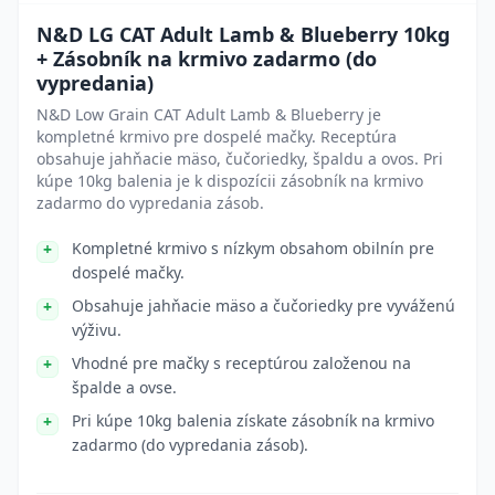
N&D LG CAT Adult Lamb & Blueberry 10kg
+ Zásobník na krmivo zadarmo (do
vypredania)
N&D Low Grain CAT Adult Lamb & Blueberry je
kompletné krmivo pre dospelé mačky. Receptúra
obsahuje jahňacie mäso, čučoriedky, špaldu a ovos. Pri
kúpe 10kg balenia je k dispozícii zásobník na krmivo
zadarmo do vypredania zásob.
Kompletné krmivo s nízkym obsahom obilnín pre
dospelé mačky.
Obsahuje jahňacie mäso a čučoriedky pre vyváženú
výživu.
Vhodné pre mačky s receptúrou založenou na
špalde a ovse.
Pri kúpe 10kg balenia získate zásobník na krmivo
zadarmo (do vypredania zásob).