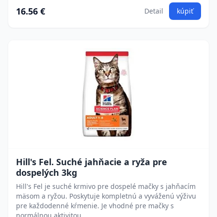
16.56 €
Detail
kúpiť
Hill's Fel. Suché jahňacie a ryža pre
dospelých 3kg
Hill's Fel je suché krmivo pre dospelé mačky s jahňacím
mäsom a ryžou. Poskytuje kompletnú a vyváženú výživu
pre každodenné kŕmenie. Je vhodné pre mačky s
normálnou aktivitou.