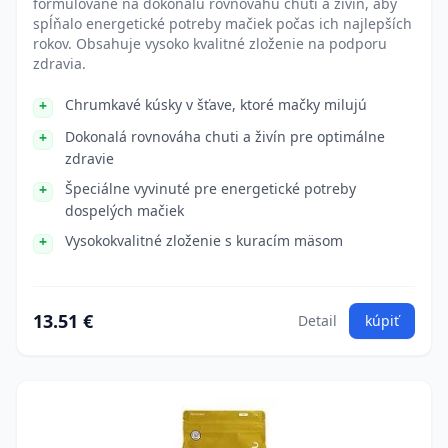
formulované na dokonalú rovnovahu chuti a živín, aby
spĺňalo energetické potreby mačiek počas ich najlepších
rokov. Obsahuje vysoko kvalitné zloženie na podporu
zdravia.
Chrumkavé kúsky v šťave, ktoré mačky milujú
Dokonalá rovnováha chuti a živín pre optimálne
zdravie
Špeciálne vyvinuté pre energetické potreby
dospelých mačiek
Vysokokvalitné zloženie s kuracím mäsom
13.51 €
Detail
kúpiť