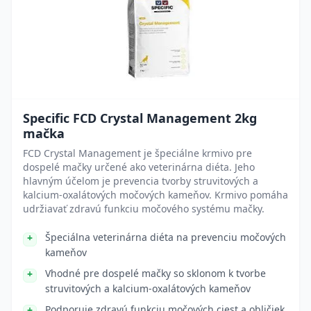
Specific FCD Crystal Management 2kg
mačka
FCD Crystal Management je špeciálne krmivo pre
dospelé mačky určené ako veterinárna diéta. Jeho
hlavným účelom je prevencia tvorby struvitových a
kalcium-oxalátových močových kameňov. Krmivo pomáha
udržiavať zdravú funkciu močového systému mačky.
Špeciálna veterinárna diéta na prevenciu močových
kameňov
Vhodné pre dospelé mačky so sklonom k tvorbe
struvitových a kalcium-oxalátových kameňov
Podporuje zdravú funkciu močových ciest a obličiek