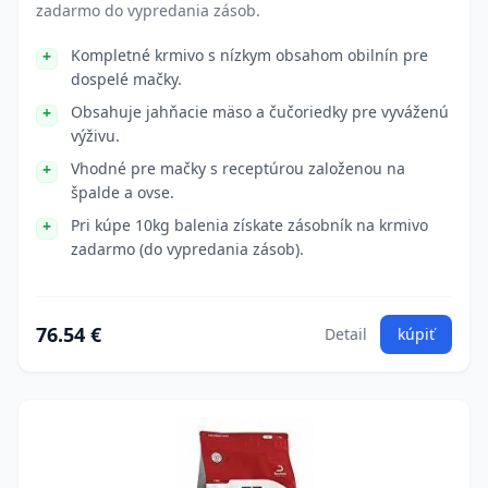
zadarmo do vypredania zásob.
Kompletné krmivo s nízkym obsahom obilnín pre
dospelé mačky.
Obsahuje jahňacie mäso a čučoriedky pre vyváženú
výživu.
Vhodné pre mačky s receptúrou založenou na
špalde a ovse.
Pri kúpe 10kg balenia získate zásobník na krmivo
zadarmo (do vypredania zásob).
76.54 €
Detail
kúpiť