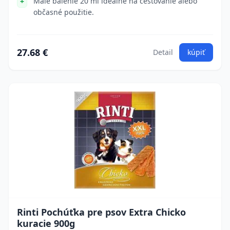
Malé balenie 20 ml ideálne na cestovanie alebo
občasné použitie.
27.68 €
Detail
kúpiť
Rinti Pochúťka pre psov Extra Chicko
kuracie 900g