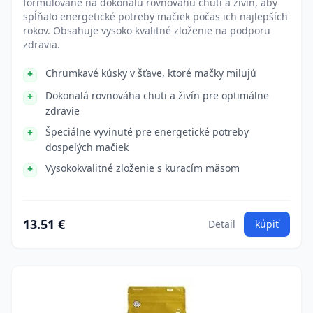
formulované na dokonalú rovnovahu chuti a živín, aby
spĺňalo energetické potreby mačiek počas ich najlepších
rokov. Obsahuje vysoko kvalitné zloženie na podporu
zdravia.
Chrumkavé kúsky v šťave, ktoré mačky milujú
Dokonalá rovnováha chuti a živín pre optimálne
zdravie
Špeciálne vyvinuté pre energetické potreby
dospelých mačiek
Vysokokvalitné zloženie s kuracím mäsom
13.51 €
Detail
kúpiť