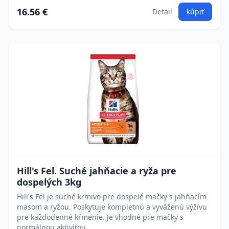
16.56 €
Detail
kúpiť
Hill's Fel. Suché jahňacie a ryža pre
dospelých 3kg
Hill's Fel je suché krmivo pre dospelé mačky s jahňacím
mäsom a ryžou. Poskytuje kompletnú a vyváženú výživu
pre každodenné kŕmenie. Je vhodné pre mačky s
normálnou aktivitou.