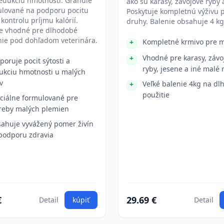
edukciu hmotnosti. Granule
ako sú karasy, závojové ryby 
ulované na podporu pocitu
Poskytuje kompletnú výživu p
 kontrolu príjmu kalórií.
druhy. Balenie obsahuje 4 kg
je vhodné pre dlhodobé
nie pod dohľadom veterinára.
Kompletné krmivo pre m
Vhodné pre karasy, závo
poruje pocit sýtosti a
ryby, jesene a iné malé 
ukciu hmotnosti u malých
v
Veľké balenie 4kg na d
použitie
ciálne formulované pre
reby malých plemien
ahuje vyvážený pomer živín
podporu zdravia
€
29.69 €
Detail
kúpiť
Detail