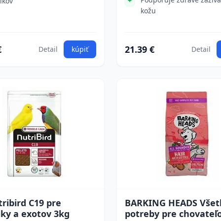
likov
kožu
€
21.39 €
Detail
kúpiť
Detail
ribird C19 pre
BARKING HEADS Všet
ky a exotov 3kg
potreby pre chovateľ