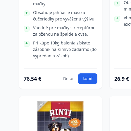
Obs
mačky.
min
Obsahuje jahňacie mäso a
Vho
čučoriedky pre vyváženú výživu.
exo
Vhodné pre mačky s receptúrou
založenou na špalde a ovse.
Pri kúpe 10kg balenia získate
zásobník na krmivo zadarmo (do
vypredania zásob).
76.54 €
26.9 €
Detail
kúpiť