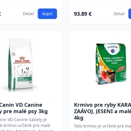
€
93.89 €
Detail
kúpiť
Detail
 Canin VD Canine
Krmivo pre ryby KARA
y pre malé psy 3kg
ZAÁVOJ, JESENI a mal
4kg
nin VD Canine Satiety je
ké krmivo určené pre malé
Toto krmivo je určené pre ma