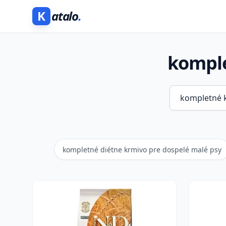
K
atalo
.
komple
kompletné diétne krmivo pre dospelé malé psy