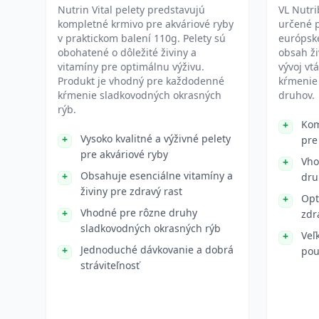
Nutrin Vital pelety predstavujú
VL Nutri
kompletné krmivo pre akváriové ryby
určené p
v praktickom balení 110g. Pelety sú
európske
obohatené o dôležité živiny a
obsah ži
vitamíny pre optimálnu výživu.
vývoj vt
Produkt je vhodný pre každodenné
kŕmenie 
kŕmenie sladkovodných okrasných
druhov.
rýb.
Kom
Vysoko kvalitné a výživné pelety
pre
pre akváriové ryby
Vho
Obsahuje esenciálne vitamíny a
dru
živiny pre zdravý rast
Opt
Vhodné pre rôzne druhy
zdr
sladkovodných okrasných rýb
Veľ
Jednoduché dávkovanie a dobrá
pou
stráviteľnosť