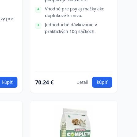
Vhodné pre psy aj mačky ako
doplnkové krmivo.
avy pre
Jednoduché dávkovanie v
praktických 10g sáčkoch.
70.24 €
kúpiť
Detail
kúpiť