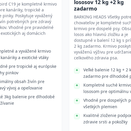
lososov 12 kg +2 kg
bird C19 je kompletné krmivo
zadarmo
re kanáriky, tropické a
 pinky. Poskytuje vyvážený
BARKING HEADS Všetky potre
vín potrebných pre zdravý
chovateľov je kompletné suc
ákov. Vhodné pre pravidelné
krmivo pre dospelé psy. Obs
exotických aj domácich
losos ako hlavnú zložku a je
dostupné v balení 12 kg s p
2 kg zadarmo. Krmivo poskyt
pletné a vyvážené krmivo
vyváženú výživu pre udržani
 kanáriky a exotické vtáky
celkového zdravia psa.
dné pre tropické aj európske
Veľké balenie 12 kg + 2 
hy pinkov
zadarmo pre dlhodobé p
imálny obsah živín pre
Kompletné suché krmivo
avý vývoj a opeľovanie
lososom pre optimálnu 
ké 3kg balenie pre dlhodobé
Vhodné pre dospelých p
žívanie
všetkých plemien
Kvalitné zloženie podpo
zdravie srsti a pokožky