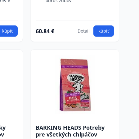
obrus zubov
60.84 €
kúpiť
Detail
kúpiť
ky
BARKING HEADS Potreby
ov
pre všetkých chlpáčov