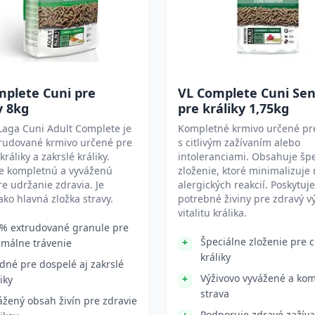
mplete Cuni pre
VL Complete Cuni Sen
y 8kg
pre králiky 1,75kg
Laga Cuni Adult Complete je
Kompletné krmivo určené pre
trudované krmivo určené pre
s citlivým zažívaním alebo
ráliky a zakrslé králiky.
intoleranciami. Obsahuje šp
je kompletnú a vyváženú
zloženie, ktoré minimalizuje 
re udržanie zdravia. Je
alergických reakcií. Poskytuje
ko hlavná zložka stravy.
potrebné živiny pre zdravý vý
vitalitu králika.
% extrudované granule pre
Špeciálne zloženie pre ci
imálne trávenie
králiky
dné pre dospelé aj zakrslé
Výživovo vyvážené a ko
iky
strava
ážený obsah živín pre zdravie
Podporuje zdravé zažíva