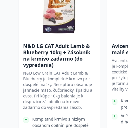
N&D LG CAT Adult Lamb &
Avicen
Blueberry 10kg + Zásobník
malé e
na krmivo zadarmo (do
Avicentr
vypredania)
je komp
exotické
N&D Low Grain CAT Adult Lamb &
poskytu
Blueberry je kompletné krmivo pre
je formu
dospelé mačky. Receptúra obsahuje
vitality 
jahňacie mäso, čučoriedky, špaldu a
ovos. Pri kúpe 10kg balenia je k
Kom
dispozícii zásobník na krmivo
pre
zadarmo do vypredania zásob.
Veľ
Kompletné krmivo s nízkym
dlh
obsahom obilnín pre dospelé