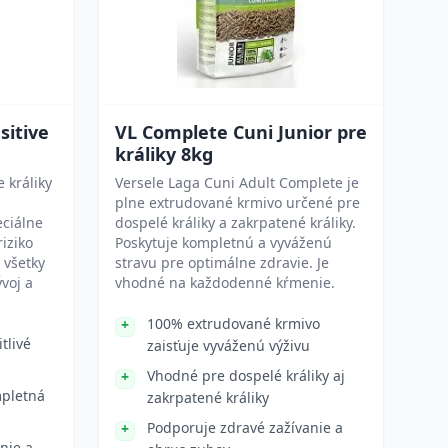
sitive
VL Complete Cuni Junior pre
králiky 8kg
 králiky
Versele Laga Cuni Adult Complete je
plne extrudované krmivo určené pre
eciálne
dospelé králiky a zakrpatené králiky.
riziko
Poskytuje kompletnú a vyváženú
 všetky
stravu pre optimálne zdravie. Je
voj a
vhodné na každodenné kŕmenie.
100% extrudované krmivo
tlivé
zaisťuje vyváženú výživu
Vhodné pre dospelé králiky aj
mpletná
zakrpatené králiky
Podporuje zdravé zažívanie a
nie a