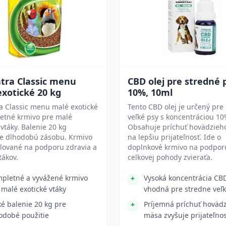
tra Classic menu
CBD olej pre stredné 
xotické 20 kg
10%, 10ml
a Classic menu malé exotické
Tento CBD olej je určený pre
letné krmivo pre malé
veľké psy s koncentráciou 10
 vtáky. Balenie 20 kg
Obsahuje príchuť hovädzieh
je dlhodobú zásobu. Krmivo
na lepšiu prijateľnosť. Ide o
lované na podporu zdravia a
doplnkové krmivo na podpor
vtákov.
celkovej pohody zvieraťa.
pletné a vyvážené krmivo
Vysoká koncentrácia CB
 malé exotické vtáky
vhodná pre stredne veľk
ké balenie 20 kg pre
Príjemná príchuť hoväd
odobé použitie
mäsa zvyšuje prijateľno