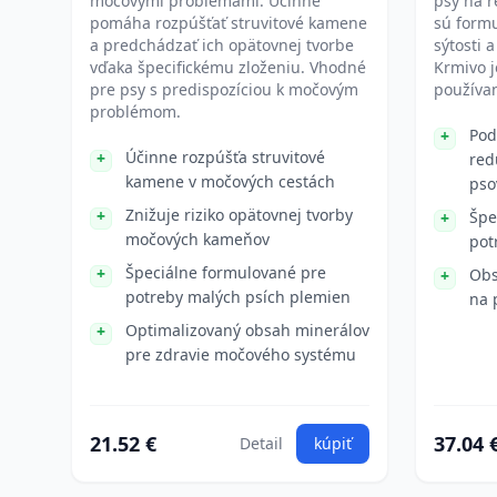
močovými problémami. Účinne
psy na r
pomáha rozpúšťať struvitové kamene
sú form
a predchádzať ich opätovnej tvorbe
sýtosti a
vďaka špecifickému zloženiu. Vhodné
Krmivo 
pre psy s predispozíciou k močovým
používa
problémom.
Pod
Účinne rozpúšťa struvitové
red
kamene v močových cestách
pso
Znižuje riziko opätovnej tvorby
Špe
močových kameňov
pot
Špeciálne formulované pre
Obs
potreby malých psích plemien
na 
Optimalizovaný obsah minerálov
pre zdravie močového systému
21.52 €
37.04 
Detail
kúpiť