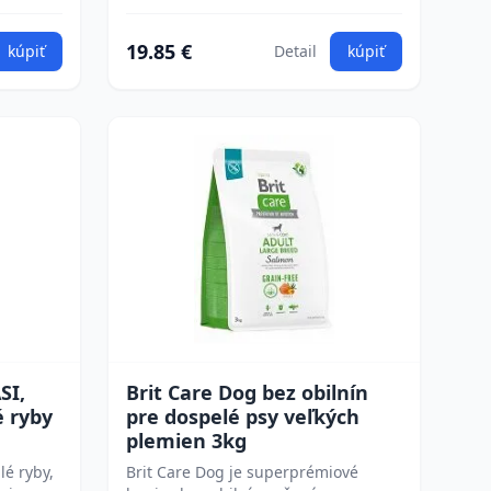
19.85 €
kúpiť
Detail
kúpiť
SI,
Brit Care Dog bez obilnín
é ryby
pre dospelé psy veľkých
plemien 3kg
lé ryby,
Brit Care Dog je superprémiové