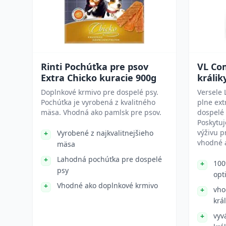
Rinti Pochúťka pre psov
VL Co
Extra Chicko kuracie 900g
králik
Doplnkové krmivo pre dospelé psy.
Versele 
Pochúťka je vyrobená z kvalitného
plne ex
mäsa. Vhodná ako pamlsk pre psov.
dospelé k
Poskytu
výživu p
Vyrobené z najkvalitnejšieho
vhodné a
mäsa
Lahodná pochúťka pre dospelé
100
psy
opt
Vhodné ako doplnkové krmivo
vho
král
vyv