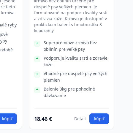
a jesene.
krmivo bez obilnín určené pre
re tieto
dospelé psy veľkých plemien. Je
 krmiva.
formulované na podporu kvality srsti
a zdravia kože. Krmivo je dostupné v
praktickom balení s hmotnosťou 3
alé ryby
kilogramy.
jové
ryby
Superprémiové krmivo bez
obilnín pre veľké psy
lhodobé
Podporuje kvalitu srsti a zdravie
kože
Vhodné pre dospelé psy veľkých
plemien
Balenie 3kg pre pohodlné
dávkovanie
18.46 €
kúpiť
Detail
kúpiť