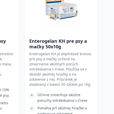
psy
Enterogelan KH pre psy a
mačky 50x10g
 stredne
Enterogelan KH je doplnkové krmivo
%.
pre psy a mačky určené na
o mäsa
zmiernenie akútnych porúch
vstrebávania v čreve. Používa sa v
u
období akútnej hnačky a na
zotavenie z nej. Prípravok je
dodávaný v balení 50 sáčkov po 10g.
D 10%
Účinne zmierňuje akútne
é psy
poruchy vstrebávania v čreve.
zieho
Pomáha pri akútnej hnačke a
sť
podporuje zotavenie.