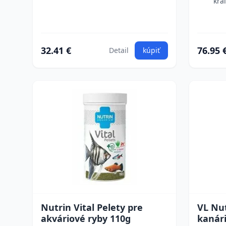
krá
32.41 €
76.95 
Detail
kúpiť
Nutrin Vital Pelety pre
VL Nut
akváriové ryby 110g
kanári