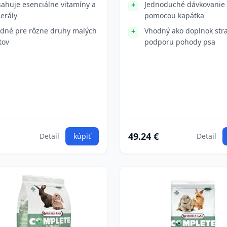
ahuje esenciálne vitamíny a
Jednoduché dávkovanie
erály
pomocou kapátka
dné pre rôzne druhy malých
Vhodný ako doplnok str
tov
podporu pohody psa
49.24 €
Detail
kúpiť
Detail