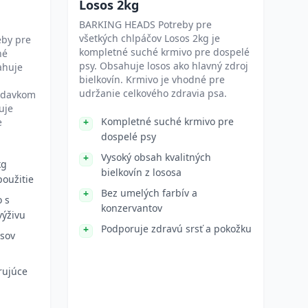
Losos 2kg
BARKING HEADS Potreby pre
všetkých chlpáčov Losos 2kg je
by pre
kompletné suché krmivo pre dospelé
hé
psy. Obsahuje losos ako hlavný zdroj
ahuje
bielkovín. Krmivo je vhodné pre
udržanie celkového zdravia psa.
rídavkom
uje
Kompletné suché krmivo pre
e
dospelé psy
Vysoký obsah kvalitných
kg
bielkovín z lososa
oužitie
Bez umelých farbív a
 s
konzervantov
výživu
Podporuje zdravú srsť a pokožku
sov
rujúce