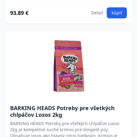
93.89 €
Detail
kúpiť
BARKING HEADS Potreby pre všetkých
chlpáčov Losos 2kg
BARKING HEADS Potreby pre všetkých chlpáčov Losos
2kg je kompletné suché krmivo pre dospelé psy.
Obsahuje losos ako hlavný zdroj bielkovín. Krmivo je