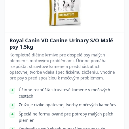
Royal Canin VD Canine Urinary S/O Malé
psy 1,5kg
Kompletné diétne krmivo pre dospelé psy malých
plemien s močovými problémami. Účinne pomáha
rozpúšťať struvitové kamene a predchádzať ich
opätovnej tvorbe vďaka špecifickému zloženiu. Vhodné
pre psy s predispozíciou k močovým problémom.
Účinne rozpúšťa struvitové kamene v močových
cestách
Znižuje riziko opätovnej tvorby močových kameňov
Špeciálne formulované pre potreby malých psích
plemien
Optimalizovaný obsah minerálov pre zdravie