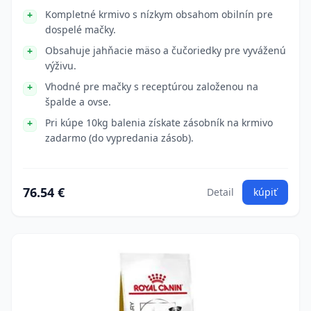
Kompletné krmivo s nízkym obsahom obilnín pre
dospelé mačky.
Obsahuje jahňacie mäso a čučoriedky pre vyváženú
výživu.
Vhodné pre mačky s receptúrou založenou na
špalde a ovse.
Pri kúpe 10kg balenia získate zásobník na krmivo
zadarmo (do vypredania zásob).
76.54 €
Detail
kúpiť