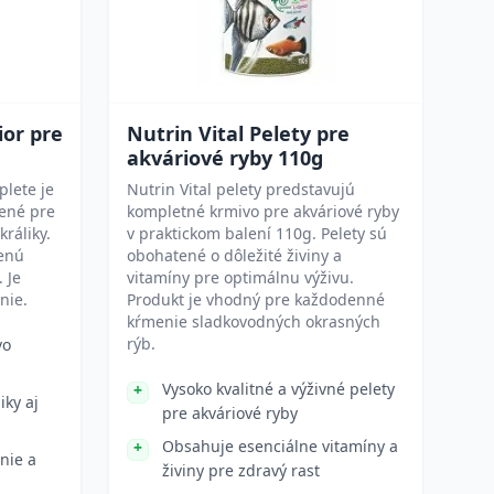
ior pre
Nutrin Vital Pelety pre
akváriové ryby 110g
plete je
Nutrin Vital pelety predstavujú
ené pre
kompletné krmivo pre akváriové ryby
králiky.
v praktickom balení 110g. Pelety sú
ženú
obohatené o dôležité živiny a
 Je
vitamíny pre optimálnu výživu.
nie.
Produkt je vhodný pre každodenné
kŕmenie sladkovodných okrasných
rýb.
vo
Vysoko kvalitné a výživné pelety
iky aj
pre akváriové ryby
Obsahuje esenciálne vitamíny a
nie a
živiny pre zdravý rast