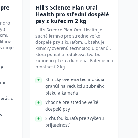
 pre
Hill's Science Plan Oral
Health pro střední dospělé
psy s kuřecím 2 kg
ondro
y s
Hill's Science Plan Oral Health je
kmi.
suché krmivo pre stredne veľké
 kĺbov
dospelé psy s kuraťom. Obsahuje
bsahuje
klinicky overenú technológiu granúl,
ktorá pomáha redukovať tvorbu
zubného plaku a kameňa. Balenie má
 pri
hmotnosť 2 kg.
Klinicky overená technológia
ými
granúl na redukciu zubného
plaku a kameňa
neráciu
Vhodné pre stredne veľké
dospelé psy
v
S chuťou kuraťa pre zvýšenú
prijateľnosť