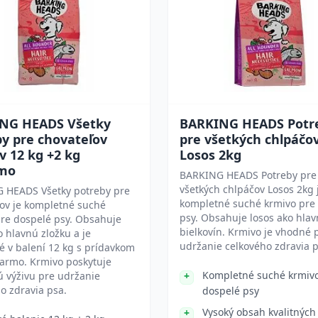
NG HEADS Všetky
BARKING HEADS Potr
y pre chovateľov
pre všetkých chlpáčo
v 12 kg +2 kg
Losos 2kg
mo
BARKING HEADS Potreby pre
všetkých chlpáčov Losos 2kg 
 HEADS Všetky potreby pre
kompletné suché krmivo pre
ov je kompletné suché
psy. Obsahuje losos ako hlav
re dospelé psy. Obsahuje
bielkovín. Krmivo je vhodné 
o hlavnú zložku a je
udržanie celkového zdravia p
 v balení 12 kg s prídavkom
darmo. Krmivo poskytuje
Kompletné suché krmiv
 výživu pre udržanie
o zdravia psa.
dospelé psy
Vysoký obsah kvalitných