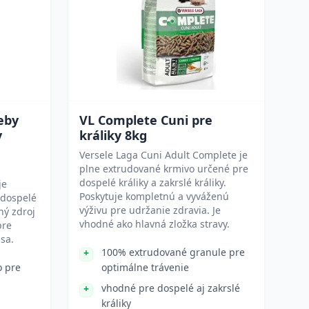
eby
VL Complete Cuni pre
v
králiky 8kg
Versele Laga Cuni Adult Complete je
plne extrudované krmivo určené pre
dospelé králiky a zakrslé králiky.
je
Poskytuje kompletnú a vyváženú
 dospelé
výživu pre udržanie zdravia. Je
ný zdroj
vhodné ako hlavná zložka stravy.
pre
sa.
100% extrudované granule pre
o pre
optimálne trávenie
vhodné pre dospelé aj zakrslé
králiky