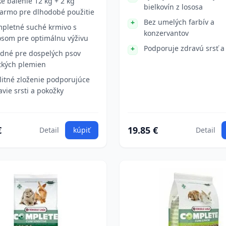
ké balenie 12 kg + 2 kg
bielkovín z lososa
armo pre dlhodobé použitie
Bez umelých farbív a
pletné suché krmivo s
konzervantov
osom pre optimálnu výživu
Podporuje zdravú srsť a
dné pre dospelých psov
tkých plemien
litné zloženie podporujúce
avie srsti a pokožky
€
19.85 €
Detail
kúpiť
Detail