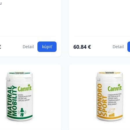
u
€
60.84 €
Detail
kúpiť
Detail