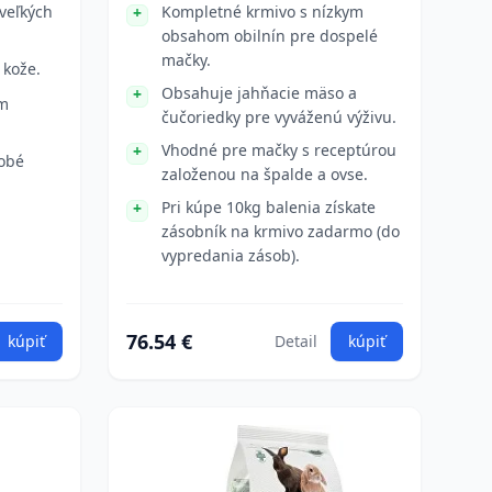
 veľkých
Kompletné krmivo s nízkym
obsahom obilnín pre dospelé
mačky.
 kože.
Obsahuje jahňacie mäso a
ým
čučoriedky pre vyváženú výživu.
Vhodné pre mačky s receptúrou
dobé
založenou na špalde a ovse.
Pri kúpe 10kg balenia získate
zásobník na krmivo zadarmo (do
vypredania zásob).
76.54 €
kúpiť
Detail
kúpiť