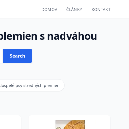
DOMOV
ČLÁNKY
KONTAKT
 plemien s nadváhou
Search
dospelé psy stredných plemien