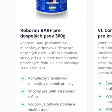
Roboran BARF pre
VL Com
dospelých psov 300g
pre kr
Roboran BARF je vitamínovo-
Kompletn
minerálny prípravok určený pre
s citliv
dospelých psov. Slúži ako doplnok
intolera
stravy pri BARF diéte na doplnenie
zloženie
potrebných živín. Balenie obsahuje
alergick
300g produktu.
potrebné
vitalitu 
Komplexný vitamínovo-
Špe
minerálny doplnok pre psy
král
Vhodný pre BARF stravovací
Výž
režim
str
Podporuje celkové zdravie a
Pod
vitalitu psa