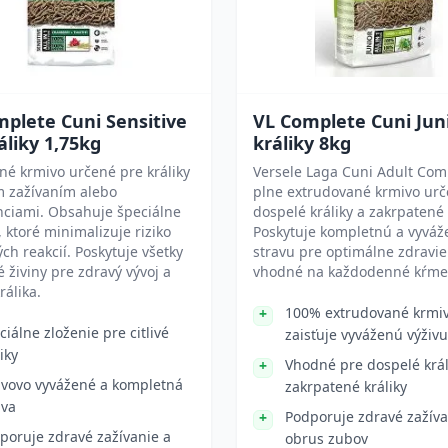
plete Cuni Sensitive
VL Complete Cuni Jun
áliky 1,75kg
králiky 8kg
é krmivo určené pre králiky
Versele Laga Cuni Adult Com
ým zažívaním alebo
plne extrudované krmivo urč
nciami. Obsahuje špeciálne
dospelé králiky a zakrpatené 
, ktoré minimalizuje riziko
Poskytuje kompletnú a vyvá
ých reakcií. Poskytuje všetky
stravu pre optimálne zdravie.
 živiny pre zdravý vývoj a
vhodné na každodenné kŕme
králika.
100% extrudované krmi
ciálne zloženie pre citlivé
zaisťuje vyváženú výživu
iky
Vhodné pre dospelé král
ivovo vyvážené a kompletná
zakrpatené králiky
ava
Podporuje zdravé zažíva
poruje zdravé zažívanie a
obrus zubov