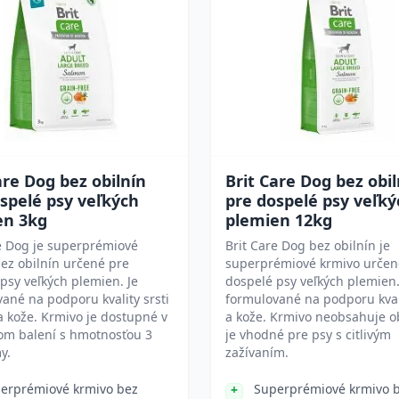
are Dog bez obilnín
Brit Care Dog bez obil
spelé psy veľkých
pre dospelé psy veľký
en 3kg
plemien 12kg
e Dog je superprémiové
Brit Care Dog bez obilnín je
ez obilnín určené pre
superprémiové krmivo určen
psy veľkých plemien. Je
dospelé psy veľkých plemien.
ané na podporu kvality srsti
formulované na podporu kvali
a kože. Krmivo je dostupné v
a kože. Krmivo neobsahuje ob
om balení s hmotnosťou 3
je vhodné pre psy s citlivým
y.
zažívaním.
erprémiové krmivo bez
Superprémiové krmivo 