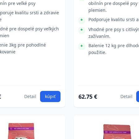
lnín pre veľké psy
obilnín pre dospelé psy
plemien.
poruje kvalitu srsti a zdravie
e
Podporuje kvalitu srsti a
dné pre dospelé psy veľkých
Vhodné pre psy s citliv
mien
zažívaním.
enie 3kg pre pohodlné
Balenie 12 kg pre dlho
kovanie
použitie.
€
62.75 €
Detail
kúpiť
Detail