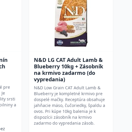
nín
N&D LG CAT Adult Lamb &
ch
Blueberry 10kg + Zásobník
na krmivo zadarmo (do
vypredania)
é pre
N&D Low Grain CAT Adult Lamb &
 Je
Blueberry je kompletné krmivo pre
ty srsti
dospelé mačky. Receptúra obsahuje
ilniny a
jahňacie mäso, čučoriedky, špaldu a
ovos. Pri kúpe 10kg balenia je k
dispozícii zásobník na krmivo
zadarmo do vypredania zásob.
bez