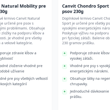
 Natural Mobility pre
Canvit Chondro Sport
230g
psov 230g
é krmivo Canvit Natural
Doplnkové krmivo Canvit Ch
 je určené pre psov s
Sport je určené pre všetky ps
ými problémami. Obsahuje
vysokými energetickými náro
 zložky na podporu kĺbov a
Poskytuje výživu na podporu
osti. Je vhodné pre všetky
pri fyzickej záťaži. Balenie o
a vekové kategórie.
230 gramov prášku.
poruje zdravie kĺbov a
Podporuje zdravie kĺbov
yblivosť
vysokej záťaži.
rodné zloženie vhodné pre
Vhodné pre psy s vysok
odobé užívanie
energetickými nárokmi.
dné pre psy všetkých veľkostí
Obsahuje látky na rege
ekových kategórií
chrupavky.
Jednoduché dávkovanie 
prášku.