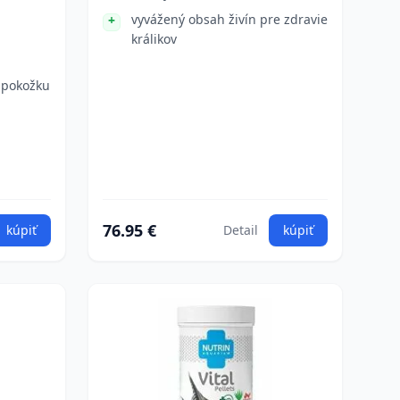
vyvážený obsah živín pre zdravie
králikov
 pokožku
76.95 €
kúpiť
Detail
kúpiť