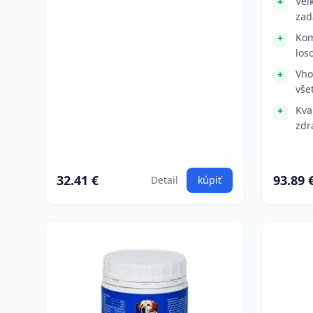
Veľ
zad
Kom
los
Vho
vše
Kva
zdr
32.41 €
93.89 
Detail
kúpiť