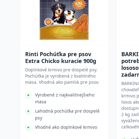
Rinti Pochúťka pre psov
BARKI
Extra Chicko kuracie 900g
potreb
lososo
Doplnkové krmivo pre dospelé psy.
zadar
Pochúťka je vyrobená z kvalitného
mäsa. Vhodná ako pamlsk pre psov.
BARKING
chovateľ
Vyrobené z najkvalitnejšieho
krmivo p
mäsa
losos ak
dostupné
Lahodná pochúťka pre dospelé
2 kg za
psy
vyváženú
celkovéh
Vhodné ako doplnkové krmivo