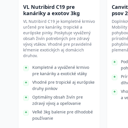
VL Nutribird C19 pre
Canvit
kanáriky a exotov 3kg
psov 
VL Nutribird C19 je kompletné krmivo
Doplnkov
určené pre kanáriky, tropické a
Mobility
európske pinky. Poskytuje vyvážený
pohybov
obsah živín potrebných pre zdravý
prírodné
vývoj vtákov. Vhodné pre pravidelné
pohybliv
kŕmenie exotických aj domácich
plemená 
druhov.
Pod
Kompletné a vyvážené krmivo
poh
pre kanáriky a exotické vtáky
Prí
Vhodné pre tropické aj európske
dlh
druhy pinkov
Vho
Optimálny obsah živín pre
a v
zdravý vývoj a opeľovanie
Veľké 3kg balenie pre dlhodobé
používanie