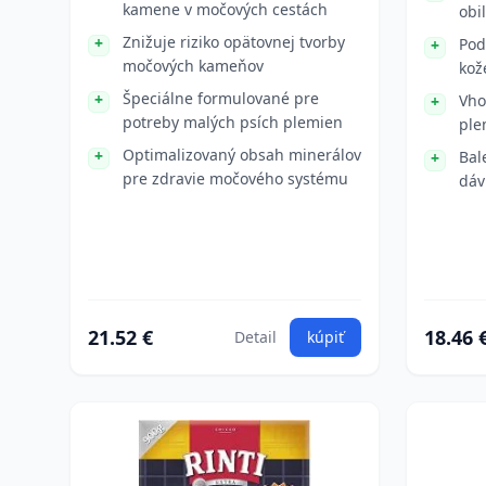
kamene v močových cestách
obi
Znižuje riziko opätovnej tvorby
Pod
močových kameňov
kož
Špeciálne formulované pre
Vho
potreby malých psích plemien
ple
Optimalizovaný obsah minerálov
Bal
pre zdravie močového systému
dáv
21.52 €
18.46 
Detail
kúpiť