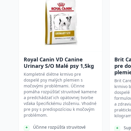
Royal Canin VD Canine
Brit C
Urinary S/O Malé psy 1,5kg
pre do
plemi
Kompletné diétne krmivo pre
dospelé psy malých plemien s
Brit Car
močovými problémami. Účinne
krmivo b
pomáha rozpúšťať struvitové kamene
dospelé 
a predchádzať ich opätovnej tvorbe
formulov
vďaka špecifickému zloženiu. Vhodné
a zdravi
pre psy s predispozíciou k močovým
praktick
problémom.
kilogram
Účinne rozpúšťa struvitové
Sup