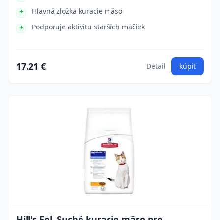
Hlavná zložka kuracie mäso
Podporuje aktivitu starších mačiek
17.21 €
Detail
kúpiť
Hill's Fel. Suché kuracie mäso pre