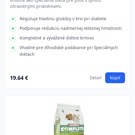
vhodné ako špeciálna diéta pre psov s týmito
zdravotnými problémami.
Reguluje hladinu glukózy v krvi pri diabete
Podporuje redukciu nadmernej telesnej hmotnosti
Kompletné a vyvážené diétne krmivo
Vhodné pre dlhodobé podávanie pri špeciálnych
diétach
19.64 €
Detail
kúpiť