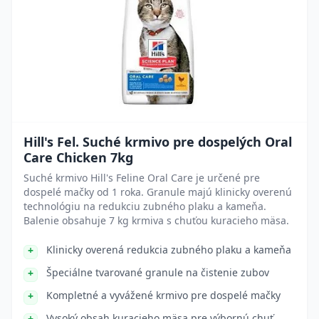
Hill's Fel. Suché krmivo pre dospelých Oral
Care Chicken 7kg
Suché krmivo Hill's Feline Oral Care je určené pre
dospelé mačky od 1 roka. Granule majú klinicky overenú
technológiu na redukciu zubného plaku a kameňa.
Balenie obsahuje 7 kg krmiva s chuťou kuracieho mäsa.
Klinicky overená redukcia zubného plaku a kameňa
Špeciálne tvarované granule na čistenie zubov
Kompletné a vyvážené krmivo pre dospelé mačky
Vysoký obsah kuracieho mäsa pre výbornú chuť