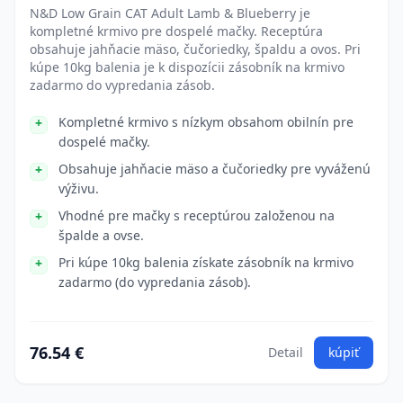
N&D Low Grain CAT Adult Lamb & Blueberry je
kompletné krmivo pre dospelé mačky. Receptúra
obsahuje jahňacie mäso, čučoriedky, špaldu a ovos. Pri
kúpe 10kg balenia je k dispozícii zásobník na krmivo
zadarmo do vypredania zásob.
Kompletné krmivo s nízkym obsahom obilnín pre
dospelé mačky.
Obsahuje jahňacie mäso a čučoriedky pre vyváženú
výživu.
Vhodné pre mačky s receptúrou založenou na
špalde a ovse.
Pri kúpe 10kg balenia získate zásobník na krmivo
zadarmo (do vypredania zásob).
76.54 €
Detail
kúpiť