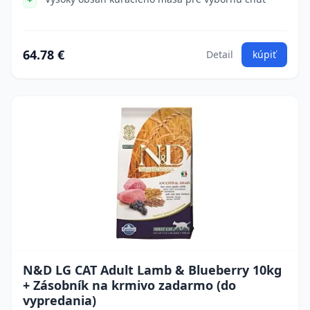
64.78 €
Detail
kúpiť
N&D LG CAT Adult Lamb & Blueberry 10kg
+ Zásobník na krmivo zadarmo (do
vypredania)