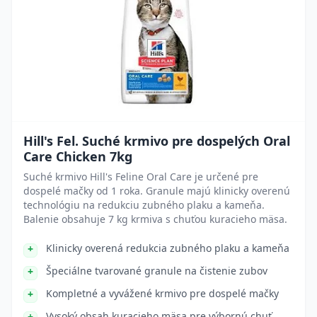
Hill's Fel. Suché krmivo pre dospelých Oral
Care Chicken 7kg
Suché krmivo Hill's Feline Oral Care je určené pre
dospelé mačky od 1 roka. Granule majú klinicky overenú
technológiu na redukciu zubného plaku a kameňa.
Balenie obsahuje 7 kg krmiva s chuťou kuracieho mäsa.
Klinicky overená redukcia zubného plaku a kameňa
Špeciálne tvarované granule na čistenie zubov
Kompletné a vyvážené krmivo pre dospelé mačky
Vysoký obsah kuracieho mäsa pre výbornú chuť