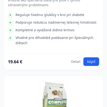
vhodné ako špeciálna diéta pre psov s týmito
zdravotnými problémami.
Reguluje hladinu glukózy v krvi pri diabete
Podporuje redukciu nadmernej telesnej hmotnosti
Kompletné a vyvážené diétne krmivo
Vhodné pre dlhodobé podávanie pri špeciálnych
diétach
19.64 €
Detail
kúpiť