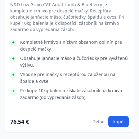
N&D Low Grain CAT Adult Lamb & Blueberry je
kompletné krmivo pre dospelé mačky. Receptúra
obsahuje jahňacie mäso, čučoriedky, špaldu a ovos. Pri
kúpe 10kg balenia je k dispozícii zásobník na krmivo
zadarmo do vypredania zásob.
Kompletné krmivo s nízkym obsahom obilnín pre
dospelé mačky.
Obsahuje jahňacie mäso a čučoriedky pre vyváženú
výživu.
Vhodné pre mačky s receptúrou založenou na
špalde a ovse.
Pri kúpe 10kg balenia získate zásobník na krmivo
zadarmo (do vypredania zásob).
76.54 €
Detail
kúpiť