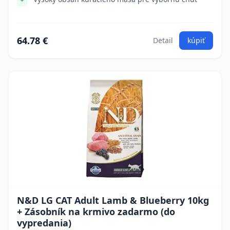
64.78 €
Detail
kúpiť
N&D LG CAT Adult Lamb & Blueberry 10kg
+ Zásobník na krmivo zadarmo (do
vypredania)