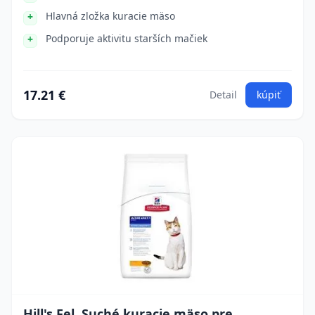
Hlavná zložka kuracie mäso
Podporuje aktivitu starších mačiek
17.21 €
Detail
kúpiť
Hill's Fel. Suché kuracie mäso pre