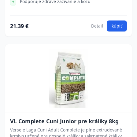
Podporuje zdravé zažívanie a kožu
21.39 €
Detail
kúpiť
VL Complete Cuni Junior pre králiky 8kg
Versele Laga Cuni Adult Complete je plne extrudované
krmivo určené pre dospelé králiky a zakrpatené králiky.