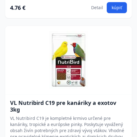
4.76 €
Detail
kúpiť
VL Nutribird C19 pre kanáriky a exotov
3kg
VL Nutribird C19 je kompletné krmivo určené pre
kanáriky, tropické a európske pinky. Poskytuje vyvážený
obsah živín potrebných pre zdravý vývoj vtákov. Vhodné
pre pravidelné kŕmenie exotických aj domácich druhov.