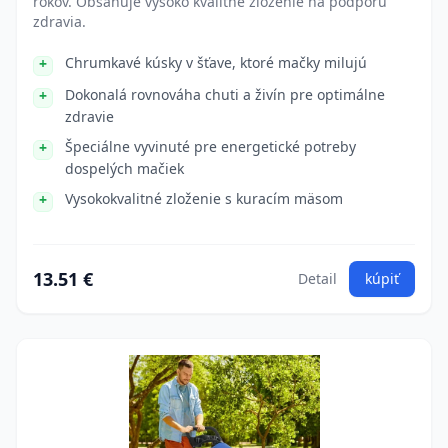
rokov. Obsahuje vysoko kvalitné zloženie na podporu
zdravia.
Chrumkavé kúsky v šťave, ktoré mačky milujú
Dokonalá rovnováha chuti a živín pre optimálne
zdravie
Špeciálne vyvinuté pre energetické potreby
dospelých mačiek
Vysokokvalitné zloženie s kuracím mäsom
13.51 €
Detail
kúpiť