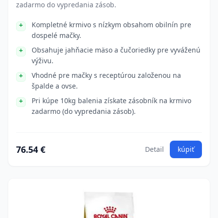
zadarmo do vypredania zásob.
Kompletné krmivo s nízkym obsahom obilnín pre
dospelé mačky.
Obsahuje jahňacie mäso a čučoriedky pre vyváženú
výživu.
Vhodné pre mačky s receptúrou založenou na
špalde a ovse.
Pri kúpe 10kg balenia získate zásobník na krmivo
zadarmo (do vypredania zásob).
76.54 €
Detail
kúpiť