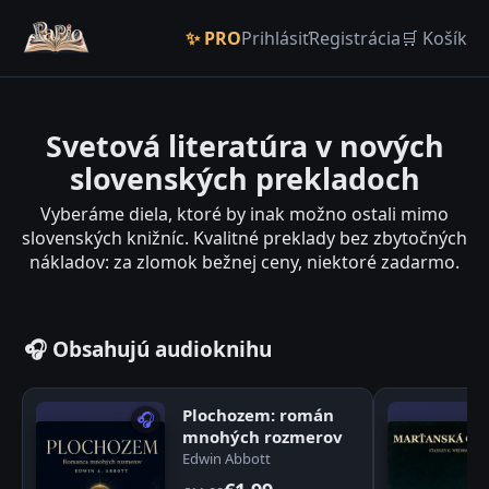
✨ PRO
Prihlásiť
Registrácia
🛒 Košík
Svetová literatúra v nových
slovenských prekladoch
Vyberáme diela, ktoré by inak možno ostali mimo
slovenských knižníc. Kvalitné preklady bez zbytočných
nákladov: za zlomok bežnej ceny, niektoré zadarmo.
🎧 Obsahujú audioknihu
Plochozem: román
🎧
mnohých rozmerov
Edwin Abbott