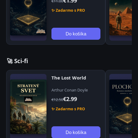
€1.99
€11.00
✨ Zadarmo s PRO
Do košíka
🚀 Sci-fi
The Lost World
Arthur Conan Doyle
€2.99
€12.50
✨ Zadarmo s PRO
Do košíka