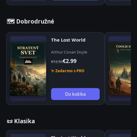
🗺️ Dobrodružné
The Lost World
Arthur Conan Doyle
€2.99
€12.50
✨ Zadarmo s PRO
Do košíka
📜 Klasika