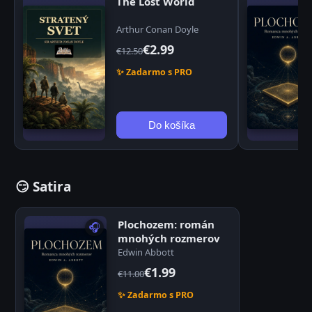
The Lost World
Arthur Conan Doyle
€2.99
€12.50
✨ Zadarmo s PRO
Do košíka
😏 Satira
Plochozem: román
🎧
mnohých rozmerov
Edwin Abbott
€1.99
€11.00
✨ Zadarmo s PRO