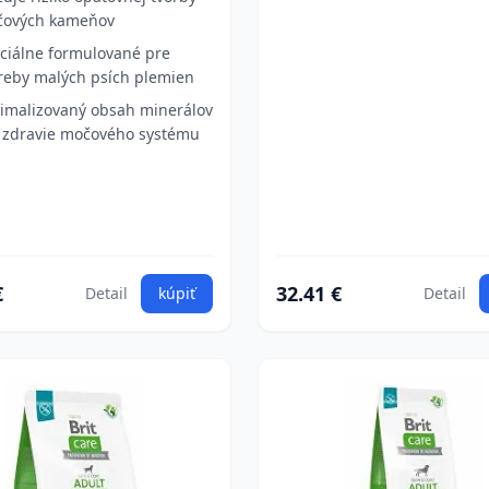
ových kameňov
ciálne formulované pre
reby malých psích plemien
imalizovaný obsah minerálov
 zdravie močového systému
€
32.41 €
Detail
kúpiť
Detail