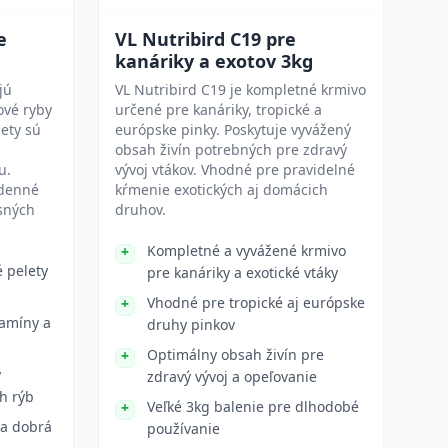
e
VL Nutribird C19 pre
kanáriky a exotov 3kg
jú
VL Nutribird C19 je kompletné krmivo
ové ryby
určené pre kanáriky, tropické a
lety sú
európske pinky. Poskytuje vyvážený
obsah živín potrebných pre zdravý
u.
vývoj vtákov. Vhodné pre pravidelné
odenné
kŕmenie exotických aj domácich
sných
druhov.
Kompletné a vyvážené krmivo
é pelety
pre kanáriky a exotické vtáky
Vhodné pre tropické aj európske
tamíny a
druhy pinkov
Optimálny obsah živín pre
y
zdravý vývoj a opeľovanie
h rýb
Veľké 3kg balenie pre dlhodobé
 a dobrá
používanie