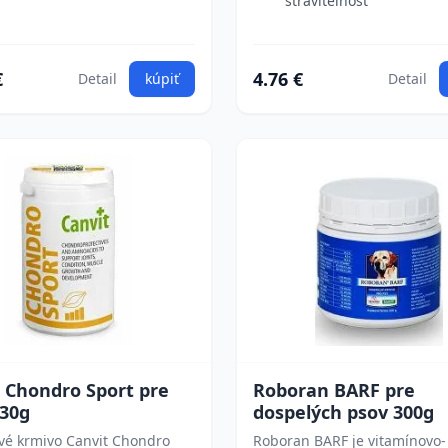
stráviteľnosť
€
4.76 €
Detail
kúpiť
Detail
 Chondro Sport pre
Roboran BARF pre
230g
dospelých psov 300g
vé krmivo Canvit Chondro
Roboran BARF je vitamínovo-