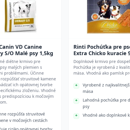
 Canin VD Canine
Rinti Pochúťka pre ps
y S/O Malé psy 1,5kg
Extra Chicko kuracie 
né diétne krmivo pre
Doplnkové krmivo pre dospel
 psy malých plemien s
Pochúťka je vyrobená z kvali
i problémami. Účinne
mäsa. Vhodná ako pamlsk pr
rozpúšťať struvitové kamene
ádzať ich opätovnej tvorbe
Vyrobené z najkvalitnej
ecifickému zloženiu. Vhodné
mäsa
s predispozíciou k močovým
Lahodná pochúťka pre 
mom.
psy
nne rozpúšťa struvitové
Vhodné ako doplnkové k
ene v močových cestách
žuje riziko opätovnej tvorby