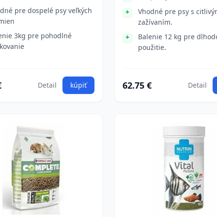
dné pre dospelé psy veľkých
Vhodné pre psy s citliv
mien
zažívaním.
enie 3kg pre pohodlné
Balenie 12 kg pre dlho
kovanie
použitie.
€
62.75 €
Detail
kúpiť
Detail