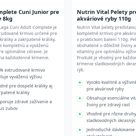
plete Cuni Junior pre
Nutrin Vital Pelety pr
y 8kg
akváriové ryby 110g
Laga Cuni Adult Complete je
Nutrin Vital pelety predstavu
trudované krmivo určené pre
kompletné krmivo pre akvári
králiky a zakrpatené králiky.
v praktickom balení 110g. Pe
je kompletnú a vyváženú
obohatené o dôležité živiny a
re optimálne zdravie. Je
vitamíny pre optimálnu výživ
na každodenné kŕmenie.
Produkt je vhodný pre každ
kŕmenie sladkovodných okra
rýb.
% extrudované krmivo
sťuje vyváženú výživu
Vysoko kvalitné a výživn
dné pre dospelé králiky aj
pre akváriové ryby
rpatené králiky
Obsahuje esenciálne vi
poruje zdravé zažívanie a
živiny pre zdravý rast
us zubov
Vhodné pre rôzne druh
sladkovodných okrasnýc
Jednoduché dávkovanie