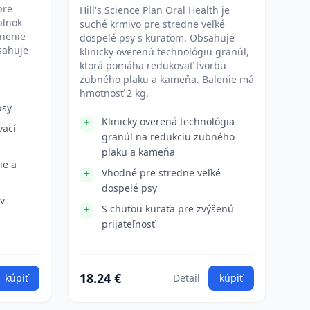
pre
Hill's Science Plan Oral Health je
plnok
suché krmivo pre stredne veľké
lnenie
dospelé psy s kuraťom. Obsahuje
sahuje
klinicky overenú technológiu granúl,
ktorá pomáha redukovať tvorbu
zubného plaku a kameňa. Balenie má
hmotnosť 2 kg.
psy
Klinicky overená technológia
vací
granúl na redukciu zubného
plaku a kameňa
ie a
Vhodné pre stredne veľké
dospelé psy
v
S chuťou kuraťa pre zvýšenú
prijateľnosť
18.24 €
kúpiť
Detail
kúpiť