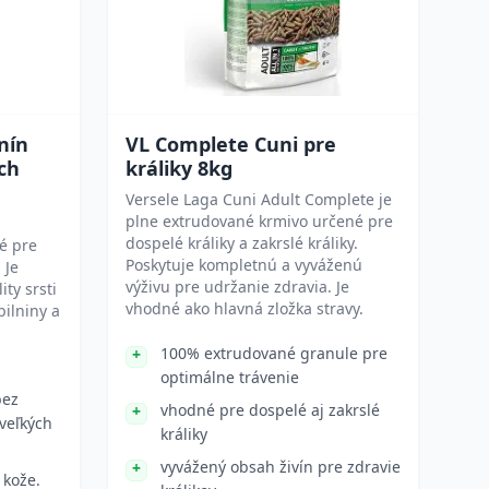
nín
VL Complete Cuni pre
ch
králiky 8kg
Versele Laga Cuni Adult Complete je
plne extrudované krmivo určené pre
dospelé králiky a zakrslé králiky.
é pre
Poskytuje kompletnú a vyváženú
 Je
výživu pre udržanie zdravia. Je
ty srsti
vhodné ako hlavná zložka stravy.
ilniny a
100% extrudované granule pre
optimálne trávenie
bez
vhodné pre dospelé aj zakrslé
 veľkých
králiky
vyvážený obsah živín pre zdravie
 kože.