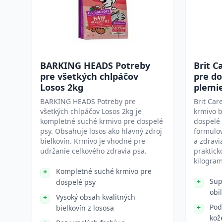
BARKING HEADS Potreby
Brit C
pre všetkých chlpáčov
pre do
Losos 2kg
plemi
BARKING HEADS Potreby pre
Brit Car
všetkých chlpáčov Losos 2kg je
krmivo b
kompletné suché krmivo pre dospelé
dospelé 
psy. Obsahuje losos ako hlavný zdroj
formulov
bielkovín. Krmivo je vhodné pre
a zdravi
udržanie celkového zdravia psa.
praktick
kilogram
Kompletné suché krmivo pre
Sup
dospelé psy
obi
Vysoký obsah kvalitných
Pod
bielkovín z lososa
kož