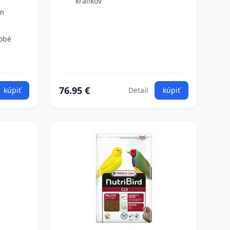
králikov
ým
dobé
76.95 €
kúpiť
Detail
kúpiť