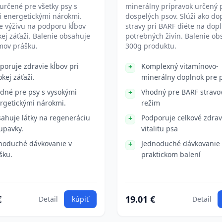
 určené pre všetky psy s
minerálny prípravok určený 
i energetickými nárokmi.
dospelých psov. Slúži ako do
e výživu na podporu kĺbov
stravy pri BARF diéte na dop
ckej záťaži. Balenie obsahuje
potrebných živín. Balenie ob
mov prášku.
300g produktu.
poruje zdravie kĺbov pri
Komplexný vitamínovo-
okej záťaži.
minerálny doplnok pre 
dné pre psy s vysokými
Vhodný pre BARF stravo
rgetickými nárokmi.
režim
ahuje látky na regeneráciu
Podporuje celkové zdrav
upavky.
vitalitu psa
noduché dávkovanie v
Jednoduché dávkovanie 
šku.
praktickom balení
€
19.01 €
Detail
kúpiť
Detail