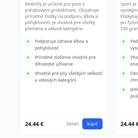
Mobility je určené pre psov s
Sport je
pohybovými problémami. Obsahuje
vysokým
prírodné zložky na podporu kĺbov a
Poskytuj
pohyblivosti. Je vhodné pre všetky
pri fyzi
plemená a vekové kategórie.
230 gra
Podporuje zdravie kĺbov a
Pod
pohyblivosť
vys
Prírodné zloženie vhodné pre
Vho
dlhodobé užívanie
ene
Vhodné pre psy všetkých veľkostí
Obs
a vekových kategórií
chr
Jed
prá
24.44 €
24.44 
Detail
kúpiť