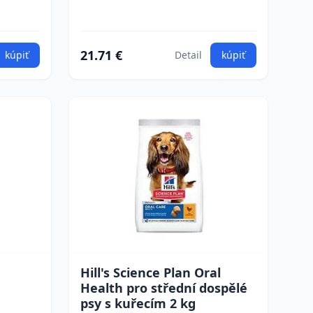
21.71 €
kúpiť
Detail
kúpiť
Hill's Science Plan Oral
Health pro střední dospělé
psy s kuřecím 2 kg