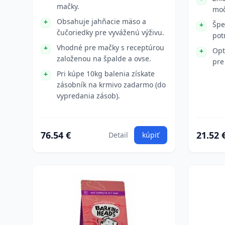
mačky.
moč
Obsahuje jahňacie mäso a
Špe
čučoriedky pre vyváženú výživu.
pot
Vhodné pre mačky s receptúrou
Opt
založenou na špalde a ovse.
pre
Pri kúpe 10kg balenia získate
zásobník na krmivo zadarmo (do
vypredania zásob).
76.54 €
21.52 
Detail
kúpiť