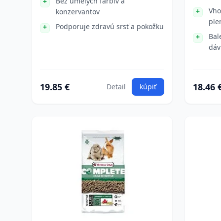
Bez umelých farbív a
Vho
konzervantov
ple
Podporuje zdravú srsť a pokožku
Bal
dáv
19.85 €
18.46 
Detail
kúpiť