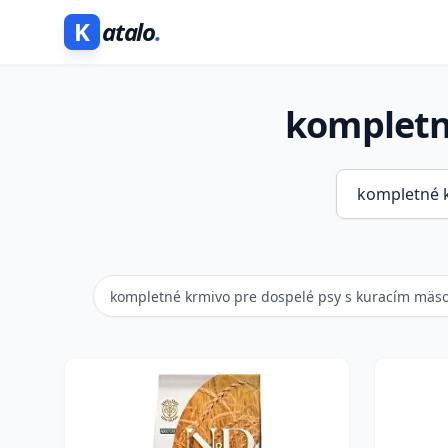
K
atalo
.
kompletné
kompletné krmivo pre dospelé psy s kuracím mä