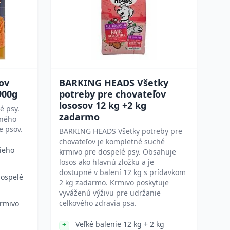
ov
BARKING HEADS Všetky
900g
potreby pre chovateľov
lososov 12 kg +2 kg
é psy.
zadarmo
tného
e psov.
BARKING HEADS Všetky potreby pre
chovateľov je kompletné suché
šieho
krmivo pre dospelé psy. Obsahuje
losos ako hlavnú zložku a je
dostupné v balení 12 kg s prídavkom
dospelé
2 kg zadarmo. Krmivo poskytuje
vyváženú výživu pre udržanie
celkového zdravia psa.
rmivo
Veľké balenie 12 kg + 2 kg