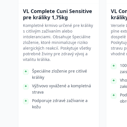
VL Complete Cuni Sensitive
VL Com
pre králiky 1,75kg
králik
Kompletné krmivo určené pre králiky
Versele 
s citlivým zažívaním alebo
plne ex
intoleranciami. Obsahuje špeciálne
dospelé 
zloženie, ktoré minimalizuje riziko
Poskytu
alergických reakcií. Poskytuje všetky
stravu p
potrebné živiny pre zdravý vývoj a
vhodné 
vitalitu králika.
100
Špeciálne zloženie pre citlivé
zai
králiky
Vho
Výživovo vyvážené a kompletná
zak
strava
Pod
Podporuje zdravé zažívanie a
obr
kožu