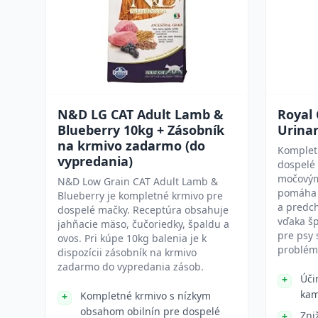
N&D LG CAT Adult Lamb &
Royal
Blueberry 10kg + Zásobník
Urinar
na krmivo zadarmo (do
Komplet
vypredania)
dospelé
močovým
N&D Low Grain CAT Adult Lamb &
pomáha 
Blueberry je kompletné krmivo pre
a predch
dospelé mačky. Receptúra obsahuje
vďaka šp
jahňacie mäso, čučoriedky, špaldu a
pre psy 
ovos. Pri kúpe 10kg balenia je k
problé
dispozícii zásobník na krmivo
zadarmo do vypredania zásob.
Úči
kam
Kompletné krmivo s nízkym
obsahom obilnín pre dospelé
Zni