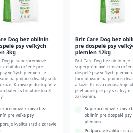
are Dog bez obilnín
Brit Care Dog bez obil
spelé psy veľkých
pre dospelé psy veľký
en 3kg
plemien 12kg
e Dog je superprémiové
Brit Care Dog bez obilnín je
ez obilnín určené pre
superprémiové krmivo určen
psy veľkých plemien. Je
dospelé psy veľkých plemien.
ané na podporu kvality srsti
formulované na podporu kvali
a kože. Krmivo je dostupné v
a kože. Krmivo neobsahuje ob
om balení s hmotnosťou 3
je vhodné pre psy s citlivým
y.
zažívaním.
erprémiové krmivo bez
Superprémiové krmivo 
lnín pre veľké psy
obilnín pre dospelé psy
plemien.
poruje kvalitu srsti a zdravie
e
Podporuje kvalitu srsti a