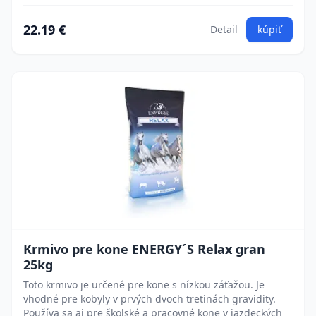
22.19 €
Detail
kúpiť
Krmivo pre kone ENERGY´S Relax gran
25kg
Toto krmivo je určené pre kone s nízkou záťažou. Je
vhodné pre kobyly v prvých dvoch tretinách gravidity.
Používa sa aj pre školské a pracovné kone v jazdeckých