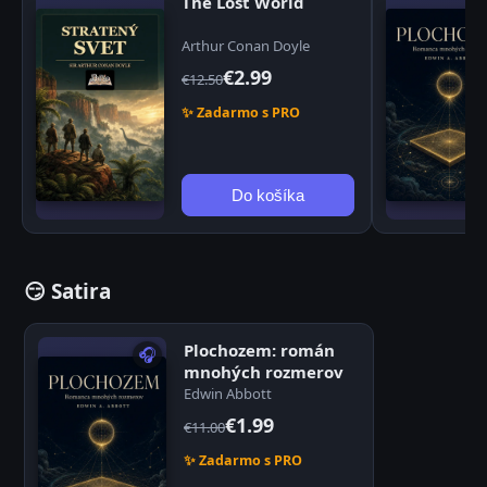
The Lost World
Arthur Conan Doyle
€2.99
€12.50
✨ Zadarmo s PRO
Do košíka
😏 Satira
Plochozem: román
🎧
mnohých rozmerov
Edwin Abbott
€1.99
€11.00
✨ Zadarmo s PRO