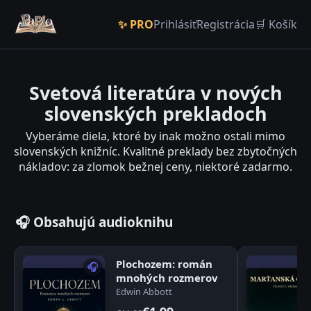
✨ PRO
Prihlásiť
Registrácia
🛒 Košík
Svetová literatúra v nových
slovenských prekladoch
Vyberáme diela, ktoré by inak možno ostali mimo
slovenských knižníc. Kvalitné preklady bez zbytočných
nákladov: za zlomok bežnej ceny, niektoré zadarmo.
🎧 Obsahujú audioknihu
Plochozem: román
🎧
mnohých rozmerov
Edwin Abbott