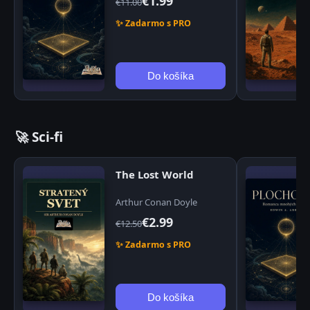
€1.99
€11.00
✨ Zadarmo s PRO
Do košíka
🚀 Sci-fi
The Lost World
Arthur Conan Doyle
€2.99
€12.50
✨ Zadarmo s PRO
Do košíka