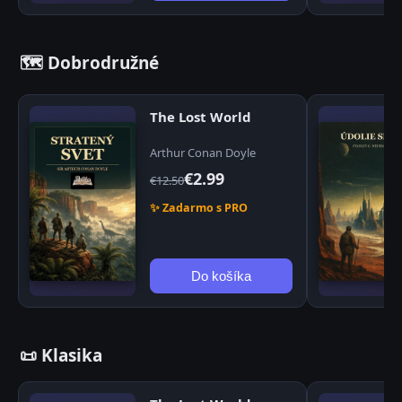
🗺️ Dobrodružné
The Lost World
Arthur Conan Doyle
€2.99
€12.50
✨ Zadarmo s PRO
Do košíka
📜 Klasika