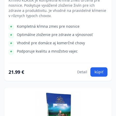
Krmivo KLASIK je kompletná kŕmna zmes určená pre
nosnice. Poskytuje vyvážené zloženie živín pre ich
zdravie a produktivitu. Je vhodné na pravidelné kŕmenie
v rôznych typoch chovov.
Kompletná kŕmna zmes pre nosnice
Optimálne zloženie pre zdravie a výnosnosť
Vhodné pre domáce aj komerčné chovy
Podporuje kvalitu a množstvo vajec
21.99 €
Detail
kúpiť