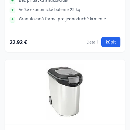
Bez prídavku antikokcidík
Veľké ekonomické balenie 25 kg
Granulovaná forma pre jednoduché kŕmenie
22.92 €
Detail
kúpiť