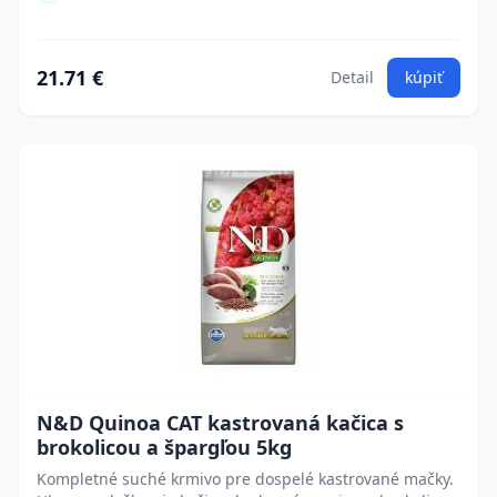
21.71 €
Detail
kúpiť
N&D Quinoa CAT kastrovaná kačica s
brokolicou a špargľou 5kg
Kompletné suché krmivo pre dospelé kastrované mačky.