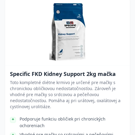
Specific FKD Kidney Support 2kg mačka
Toto kompletné diétne krmivo je určené pre mačky s
chronickou obličkovou nedostatočnosťou. Zároveň je
vhodné pre mačky so srdcovou a pečeňovou
nedostatočnosťou. Pomáha aj pri urátovej, oxalátovej a
cystínovej urolitiáze.
Podporuje funkciu obličiek pri chronických
ochoreniach
Vhodné pre mačky so srdcovými a pečeňovými