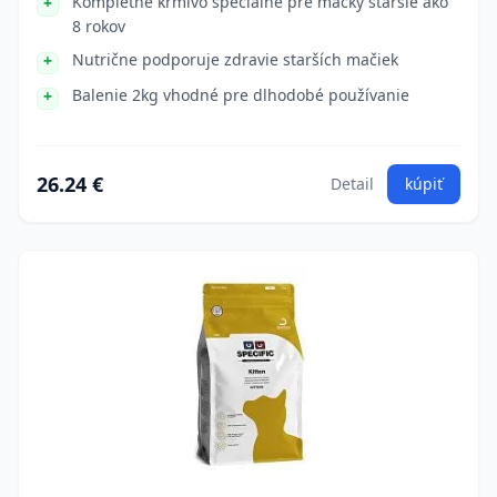
Kompletné krmivo špeciálne pre mačky staršie ako
8 rokov
Nutrične podporuje zdravie starších mačiek
Balenie 2kg vhodné pre dlhodobé používanie
26.24 €
Detail
kúpiť