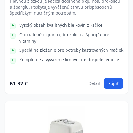
Hlavnou zložkou je kačica doplnená o quinoa, brokolicu
a špargľu. Poskytuje vyváženú stravu prispôsobenú
špecifickým nutričným potrebám.
Vysoký obsah kvalitných bielkovín z kačice
Obohatené o quinoa, brokolicu a špargľu pre
vitamíny
Špeciálne zloženie pre potreby kastrovaných mačiek
Kompletné a vyvážené krmivo pre dospelé jedince
61.37 €
Detail
kúpiť