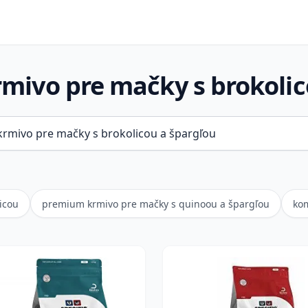
mivo pre mačky s brokolic
icou
premium krmivo pre mačky s quinoou a špargľou
kom