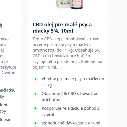
kg
CBD olej pre malé psy a
mačky 5%, 10ml
rmivo
Tento CBD olej je doplnkové krmivo
né a
určené pre malé psy a mačky s
nej
hmotnosťou do 11 kg. Obsahuje 5%
ej
CBD a má hovädzú príchuť, čo
vu pri
zvyšuje jeho prijateľnosť. Balenie má
Poskytuje
objem 10 ml.
é životné
Vhodný pre malé psy a mačky do
11 kg
ačiatka,
Obsahuje 5% CBD s hovädzou
ky
príchuťou
dnota
Podporuje relaxáciu a pohodu
reby
zvierat
 lepšie
Jednoduché dávkovanie v 10ml