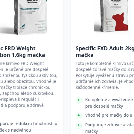
ic FRD Weight
Specific FXD Adult 2k
tion 1,6kg mačka
mačka
né krmivo FRD Weight
Toto je kompletné krmivo ur
n je určené pre dospelé
dospelé zdravé mačky do 8 r
 zníženou fyzickou aktivitou,
Poskytuje vyváženú stravu p
u alebo obezitou. Vhodné je
udržanie ich zdravia. Je vho
 mačky trpiace chronickou
každodenné kŕmenie.
, zápchou alebo cukrovkou.
rispieva k regulácii
Kompletné a vyvážené k
ti a podporuje zdravé
pre dospelé mačky
.
Vhodné pre mačky do 8 
poruje redukciu hmotnosti u
Podporuje zdravie a vita
iek s nadváhou
mačky