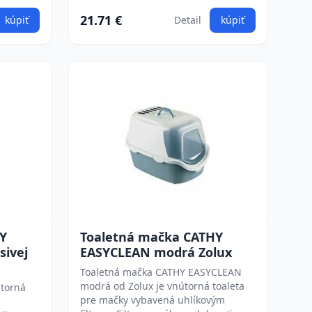
21.71 €
kúpiť
Detail
kúpiť
Y
Toaletná mačka CATHY
sivej
EASYCLEAN modrá Zolux
Toaletná mačka CATHY EASYCLEAN
modrá od Zolux je vnútorná toaleta
útorná
pre mačky vybavená uhlíkovým