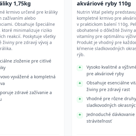
áliky 1,75kg
akváriové ryby 110g
é krmivo určené pre králiky
Nutrin Vital pelety predstavu
ým zažívaním alebo
kompletné krmivo pre akvári
nciami. Obsahuje špeciálne
v praktickom balení 110g. Pe
, ktoré minimalizuje riziko
obohatené o dôležité živiny a
ých reakcií. Poskytuje všetky
vitamíny pre optimálnu výživ
 živiny pre zdravý vývoj a
Produkt je vhodný pre každ
králika.
kŕmenie sladkovodných okra
rýb.
ciálne zloženie pre citlivé
Vysoko kvalitné a výživn
iky
pre akváriové ryby
ivovo vyvážené a kompletná
Obsahuje esenciálne vi
ava
živiny pre zdravý rast
poruje zdravé zažívanie a
Vhodné pre rôzne druh
u
sladkovodných okrasnýc
Jednoduché dávkovanie
stráviteľnosť