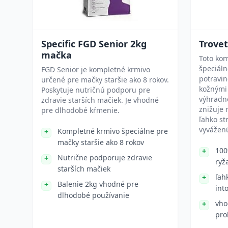
Specific FGD Senior 2kg
Trove
mačka
Toto kom
špeciáln
FGD Senior je kompletné krmivo
potravin
určené pre mačky staršie ako 8 rokov.
kožnými
Poskytuje nutričnú podporu pre
výhradne
zdravie starších mačiek. Je vhodné
znižuje r
pre dlhodobé kŕmenie.
ľahko st
vyváženú
Kompletné krmivo špeciálne pre
mačky staršie ako 8 rokov
100
Nutrične podporuje zdravie
ryž
starších mačiek
ľah
Balenie 2kg vhodné pre
int
dlhodobé používanie
vho
pro