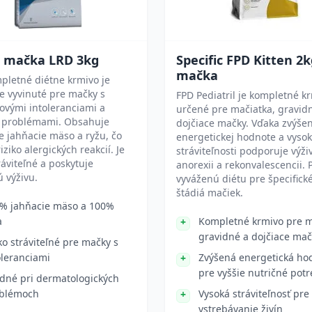
t mačka LRD 3kg
Specific FPD Kitten 2
mačka
pletné diétne krmivo je
e vyvinuté pre mačky s
FPD Pediatril je kompletné k
ovými intoleranciami a
určené pre mačiatka, gravid
 problémami. Obsahuje
dojčiace mačky. Vďaka zvýše
 jahňacie mäso a ryžu, čo
energetickej hodnote a vysok
iziko alergických reakcií. Je
stráviteľnosti podporuje výži
ráviteľné a poskytuje
anorexii a rekonvalescencii. 
 výživu.
vyváženú diétu pre špecifick
štádiá mačiek.
% jahňacie mäso a 100%
a
Kompletné krmivo pre m
gravidné a dojčiace mač
ko stráviteľné pre mačky s
oleranciami
Zvýšená energetická ho
pre vyššie nutričné pot
dné pri dermatologických
blémoch
Vysoká stráviteľnosť pre
vstrebávanie živín