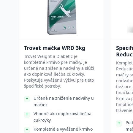
Trovet mačka WRD 3kg
Specif
Reduc
Trovet Weight a Diabetic je
kompletné krmivo pre mačky. Je
Komplet
určené na zníženie nadváhy a slúži
Reductio
ako doplnková liečba cukrovky.
mačky so
Poskytuje vyváženú výživu pre tieto
nadváho
špecifické potreby.
tiež pre
hnačkou
Určené na zníženie nadváhy u
Krmivo p
hmotnos
mačiek
trávenie
Vhodné ako doplnková liečba
cukrovky
Pod
Kompletné a vyvážené krmivo
mač