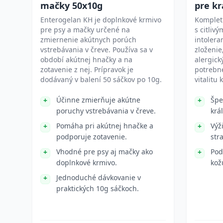
mačky 50x10g
pre kr
Enterogelan KH je doplnkové krmivo
Kompletn
pre psy a mačky určené na
s citliv
zmiernenie akútnych porúch
intolera
vstrebávania v čreve. Používa sa v
zloženie
období akútnej hnačky a na
alergick
zotavenie z nej. Prípravok je
potrebné
dodávaný v balení 50 sáčkov po 10g.
vitalitu 
Účinne zmierňuje akútne
Špe
poruchy vstrebávania v čreve.
král
Pomáha pri akútnej hnačke a
Výž
podporuje zotavenie.
str
Vhodné pre psy aj mačky ako
Pod
doplnkové krmivo.
kož
Jednoduché dávkovanie v
praktických 10g sáčkoch.