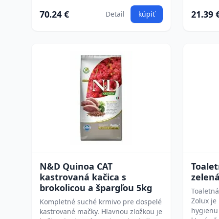
70.24 €
21.39 
Detail
kúpiť
N&D Quinoa CAT
Toale
kastrovaná kačica s
zelená
brokolicou a špargľou 5kg
Toaletn
Zolux j
Kompletné suché krmivo pre dospelé
hygienu 
kastrované mačky. Hlavnou zložkou je