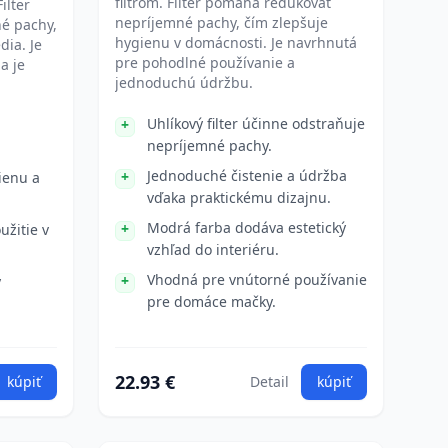
filtrom. Filter pomáha redukovať
ilter
nepríjemné pachy, čím zlepšuje
é pachy,
hygienu v domácnosti. Je navrhnutá
dia. Je
pre pohodlné používanie a
a je
jednoduchú údržbu.
Uhlíkový filter účinne odstraňuje
nepríjemné pachy.
Jednoduché čistenie a údržba
ienu a
vďaka praktickému dizajnu.
Modrá farba dodáva estetický
žitie v
vzhľad do interiéru.
Vhodná pre vnútorné používanie
ý
pre domáce mačky.
22.93 €
kúpiť
Detail
kúpiť