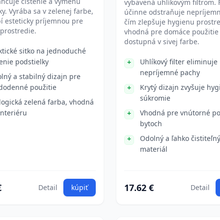
ahčuje čistenie a výmenu
vybavená uhlíkovým filtrom. F
ky. Vyrába sa v zelenej farbe,
účinne odstraňuje nepríjemn
bí esteticky príjemnou pre
čím zlepšuje hygienu prostre
prostredie.
vhodná pre domáce použitie 
dostupná v sivej farbe.
ktické sitko na jednoduché
tenie podstielky
Uhlíkový filter eliminuje
nepríjemné pachy
lný a stabilný dizajn pre
dodenné použitie
Krytý dizajn zvyšuje hyg
súkromie
logická zelená farba, vhodná
interiéru
Vhodná pre vnútorné pou
bytoch
Odolný a ľahko čistiteľn
materiál
€
17.62 €
Detail
kúpiť
Detail