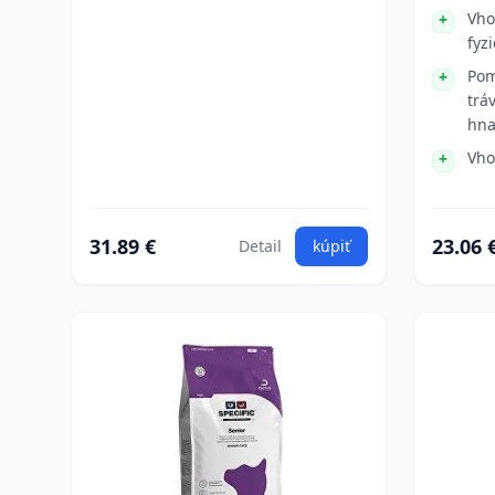
Vho
fyz
Pom
trá
hna
Vho
31.89 €
23.06 
Detail
kúpiť