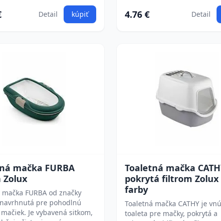
€
4.76 €
Detail
kúpiť
Detail
tná mačka FURBA
Toaletná mačka CATH
 Zolux
pokrytá filtrom Zolux 
farby
á mačka FURBA od značky
e navrhnutá pre pohodlnú
Toaletná mačka CATHY je vn
mačiek. Je vybavená sitkom,
toaleta pre mačky, pokrytá a