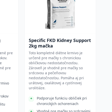
g
Specific FKD Kidney Support
2kg mačka
čené pre
Toto kompletné diétne krmivo je
okov.
určené pre mačky s chronickou
re
obličkovou nedostatočnosťou.
dné pre
Zároveň je vhodné pre mačky so
srdcovou a pečeňovou
nedostatočnosťou. Pomáha aj pri
urátovej, oxalátovej a cystínovej
rmivo
urolitiáze.
rokov
Podporuje funkciu obličiek pri
chronických ochoreniach
litu
Vhodné pre mačky so srdcovými