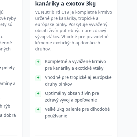
kanáriky a exotov 3kg
jú
VL Nutribird C19 je kompletné krmivo
ové ryby
určené pre kanáriky, tropické a
lety sú
európske pinky. Poskytuje vyvážený
obsah živín potrebných pre zdravý
u.
vývoj vtákov. Vhodné pre pravidelné
odenné
kŕmenie exotických aj domácich
sných
druhov.
Kompletné a vyvážené krmivo
é pelety
pre kanáriky a exotické vtáky
Vhodné pre tropické aj európske
tamíny a
druhy pinkov
Optimálny obsah živín pre
y
zdravý vývoj a opeľovanie
h rýb
Veľké 3kg balenie pre dlhodobé
 a dobrá
používanie