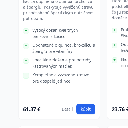
ktoré uľ
kačica doplnená o quinoa, brokolicu
podstiel
a špargľu. Poskytuje vyváženú stravu
čo ju ro
prispôsobenú špecifickým nutričným
domáce 
potrebám.
Pra
Vysoký obsah kvalitných
čis
bielkovín z kačice
Odo
Obohatené o quinoa, brokolicu a
kaž
špargľu pre vitamíny
Eko
Špeciálne zloženie pre potreby
do 
kastrovaných mačiek
Kompletné a vyvážené krmivo
pre dospelé jedince
61.37 €
23.76 
Detail
kúpiť