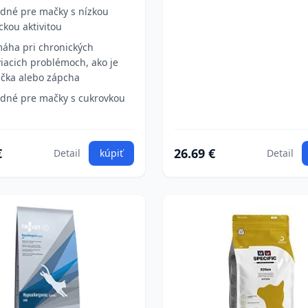
dné pre mačky s nízkou
ickou aktivitou
áha pri chronických
viacich problémoch, ako je
čka alebo zápcha
dné pre mačky s cukrovkou
€
26.69 €
Detail
kúpiť
Detail