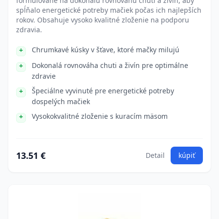
formulované na dokonalú rovnovahu chuti a živín, aby
spĺňalo energetické potreby mačiek počas ich najlepších
rokov. Obsahuje vysoko kvalitné zloženie na podporu
zdravia.
Chrumkavé kúsky v šťave, ktoré mačky milujú
Dokonalá rovnováha chuti a živín pre optimálne
zdravie
Špeciálne vyvinuté pre energetické potreby
dospelých mačiek
Vysokokvalitné zloženie s kuracím mäsom
13.51 €
Detail
kúpiť