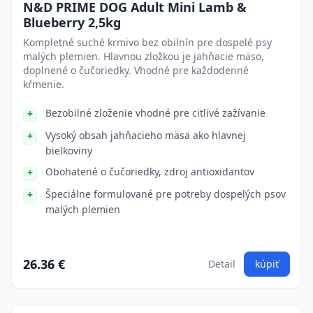
N&D PRIME DOG Adult Mini Lamb &
Blueberry 2,5kg
Kompletné suché krmivo bez obilnín pre dospelé psy
malých plemien. Hlavnou zložkou je jahňacie mäso,
doplnené o čučoriedky. Vhodné pre každodenné
kŕmenie.
Bezobilné zloženie vhodné pre citlivé zažívanie
Vysoký obsah jahňacieho mäsa ako hlavnej
bielkoviny
Obohatené o čučoriedky, zdroj antioxidantov
Špeciálne formulované pre potreby dospelých psov
malých plemien
26.36 €
Detail
kúpiť