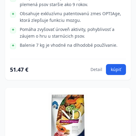
plemená psov staršie ako 9 rokov.
Obsahuje exkluzívnu patentovanú zmes OPTIAge,
ktorá zlepšuje funkciu mozgu.
Pomáha zvyšovať úroveň aktivity, pohyblivosť a
záujem o hru u starnúcich psov.
Balenie 7 kg je vhodné na dlhodobé používanie.
51.47 €
Detail
kúpiť