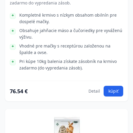
zadarmo do vypredania zásob.
Kompletné krmivo s nízkym obsahom obilnín pre
dospelé mačky.
Obsahuje jahňacie mäso a čučoriedky pre vyváženú
výživu.
Vhodné pre mačky s receptúrou založenou na
špalde a ovse.
Pri kúpe 10kg balenia získate zásobník na krmivo
zadarmo (do vypredania zásob).
76.54 €
Detail
kúpiť