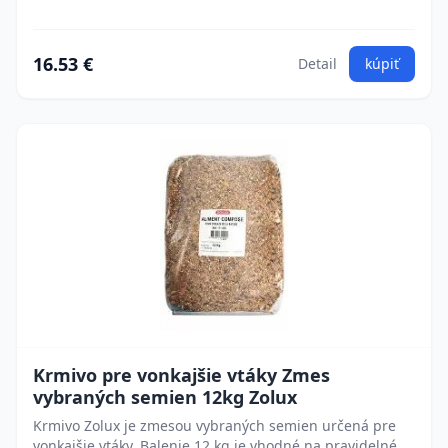
16.53 €
Detail
kúpiť
Krmivo pre vonkajšie vtáky Zmes
vybraných semien 12kg Zolux
Krmivo Zolux je zmesou vybraných semien určená pre
vonkajšie vtáky. Balenie 12 kg je vhodné na pravidelné