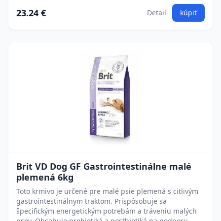
23.24 €
Detail
kúpiť
Brit VD Dog GF Gastrointestinálne malé
plemená 6kg
Toto krmivo je určené pre malé psie plemená s citlivým
gastrointestinálnym traktom. Prispôsobuje sa
špecifickým energetickým potrebám a tráveniu malých
psov. Obsahuje prebiotiká a postbiotiká na podporu