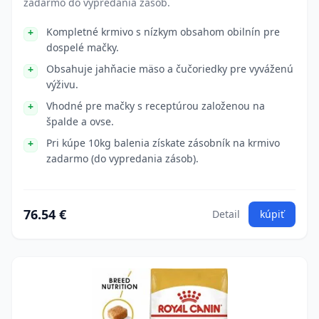
zadarmo do vypredania zásob.
Kompletné krmivo s nízkym obsahom obilnín pre
dospelé mačky.
Obsahuje jahňacie mäso a čučoriedky pre vyváženú
výživu.
Vhodné pre mačky s receptúrou založenou na
špalde a ovse.
Pri kúpe 10kg balenia získate zásobník na krmivo
zadarmo (do vypredania zásob).
76.54 €
Detail
kúpiť