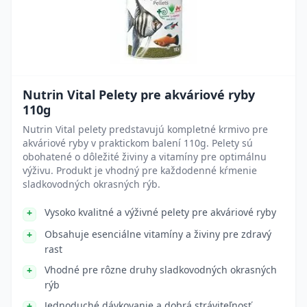
Nutrin Vital Pelety pre akváriové ryby
110g
Nutrin Vital pelety predstavujú kompletné krmivo pre
akváriové ryby v praktickom balení 110g. Pelety sú
obohatené o dôležité živiny a vitamíny pre optimálnu
výživu. Produkt je vhodný pre každodenné kŕmenie
sladkovodných okrasných rýb.
Vysoko kvalitné a výživné pelety pre akváriové ryby
Obsahuje esenciálne vitamíny a živiny pre zdravý
rast
Vhodné pre rôzne druhy sladkovodných okrasných
rýb
Jednoduché dávkovanie a dobrá stráviteľnosť