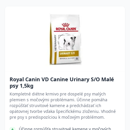
Royal Canin VD Canine Urinary S/O Malé
psy 1,5kg
Kompletné diétne krmivo pre dospelé psy malých
plemien s močovými problémami. Účinne pomáha
rozpúšťať struvitové kamene a predchádzať ich
opätovnej tvorbe vďaka špecifickému zloženiu. Vhodné
pre psy s predispozíciou k močovým problémom.
Účinne rozpúšťa struvitové kamene v močových