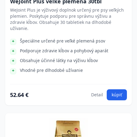
WeJoint Plus veľké plemená 30tbl
WeJoint Plus je výživový doplnok určený pre psy veľkých
plemien. Poskytuje podporu pre správnu výživu a
zdravie kĺbov. Obsahuje 30 tabletiek na dlhodobé
užívanie.
Špeciálne určené pre veľké plemená psov
Podporuje zdravie kĺbov a pohybový aparát
Obsahuje účinné látky na výživu kĺbov
Vhodné pre dlhodobé užívanie
52.64 €
Detail
kúpiť