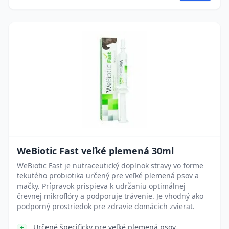
WeBiotic Fast veľké plemená 30ml
WeBiotic Fast je nutraceutický doplnok stravy vo forme
tekutého probiotika určený pre veľké plemená psov a
mačky. Prípravok prispieva k udržaniu optimálnej
črevnej mikroflóry a podporuje trávenie. Je vhodný ako
podporný prostriedok pre zdravie domácich zvierat.
Určené špecificky pre veľké plemená psov