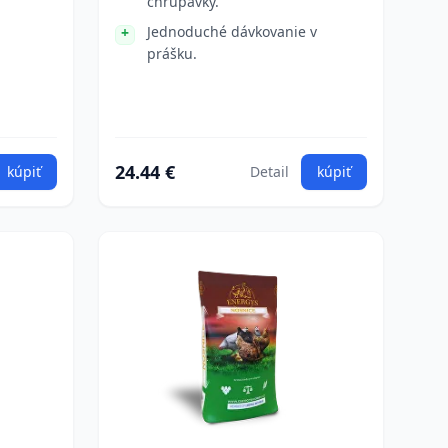
chrupavky.
Jednoduché dávkovanie v
prášku.
24.44 €
kúpiť
Detail
kúpiť