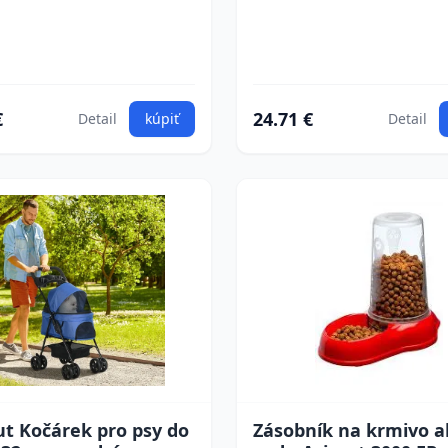
€
24.71 €
Detail
kúpiť
Detail
t Kočárek pro psy do
Zásobník na krmivo a