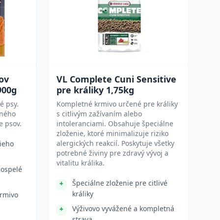
ov
VL Complete Cuni Sensitive
900g
pre králiky 1,75kg
é psy.
Kompletné krmivo určené pre králiky
tného
s citlivým zažívaním alebo
e psov.
intoleranciami. Obsahuje špeciálne
zloženie, ktoré minimalizuje riziko
alergických reakcií. Poskytuje všetky
šieho
potrebné živiny pre zdravý vývoj a
vitalitu králika.
dospelé
Špeciálne zloženie pre citlivé
králiky
rmivo
Výživovo vyvážené a kompletná
strava