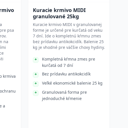
krmivo
Kuracie krmivo MIDI
granulované 25kg
na
Kuracie krmivo MIDI v granulovanej
pre psa
forme je určené pre kurčatá od veku
rov.
7 dní. Ide o kompletnú kŕmnu zmes
jn na
bez prídavku antikokcidík. Balenie 25
ími
kg je vhodné pre väčšie chovy hydiny.
ce
ti
Kompletná kŕmna zmes pre
kurčatá od 7 dní
Bez prídavku antikokcidík
o krmiva
Veľké ekonomické balenie 25 kg
 ochranu
Granulovaná forma pre
jednoduché kŕmenie
e a