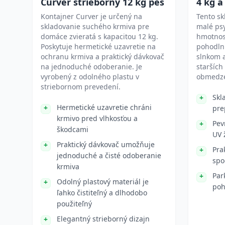
Curver strieborný 12 kg pes
4 kg a
Kontajner Curver je určený na
Tento sk
skladovanie suchého krmiva pre
malé psy
domáce zvieratá s kapacitou 12 kg.
hmotnosť
Poskytuje hermetické uzavretie na
pohodln
ochranu krmiva a praktický dávkovač
slnkom 
na jednoduché odoberanie. Je
starších
vyrobený z odolného plastu v
obmedze
striebornom prevedení.
Skl
Hermetické uzavretie chráni
pre
krmivo pred vlhkosťou a
Pev
škodcami
UV 
Praktický dávkovač umožňuje
Pra
jednoduché a čisté odoberanie
spo
krmiva
Par
Odolný plastový materiál je
poh
ľahko čistiteľný a dlhodobo
použiteľný
Elegantný strieborný dizajn