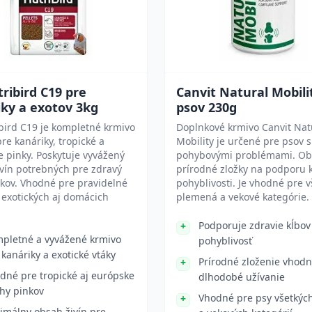
ribird C19 pre
Canvit Natural Mobili
ky a exotov 3kg
psov 230g
bird C19 je kompletné krmivo
Doplnkové krmivo Canvit Nat
re kanáriky, tropické a
Mobility je určené pre psov s
 pinky. Poskytuje vyvážený
pohybovými problémami. Ob
vín potrebných pre zdravý
prírodné zložky na podporu 
ákov. Vhodné pre pravidelné
pohyblivosti. Je vhodné pre v
exotických aj domácich
plemená a vekové kategórie.
Podporuje zdravie kĺbov
pletné a vyvážené krmivo
pohyblivosť
 kanáriky a exotické vtáky
Prírodné zloženie vhodn
dné pre tropické aj európske
dlhodobé užívanie
hy pinkov
Vhodné pre psy všetkých
imálny obsah živín pre