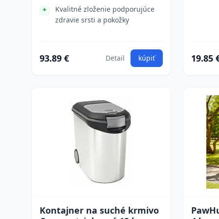
Kvalitné zloženie podporujúce
zdravie srsti a pokožky
93.89 €
19.85 
Detail
kúpiť
Kontajner na suché krmivo
PawHu