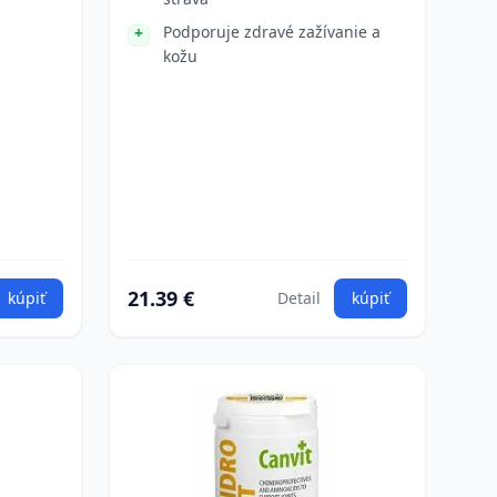
Podporuje zdravé zažívanie a
kožu
21.39 €
kúpiť
Detail
kúpiť