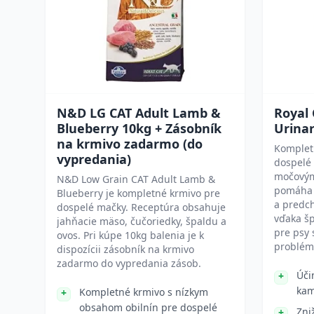
N&D LG CAT Adult Lamb &
Royal
Blueberry 10kg + Zásobník
Urinar
na krmivo zadarmo (do
Komplet
vypredania)
dospelé
močovým
N&D Low Grain CAT Adult Lamb &
pomáha 
Blueberry je kompletné krmivo pre
a predch
dospelé mačky. Receptúra obsahuje
vďaka šp
jahňacie mäso, čučoriedky, špaldu a
pre psy 
ovos. Pri kúpe 10kg balenia je k
problé
dispozícii zásobník na krmivo
zadarmo do vypredania zásob.
Úči
kam
Kompletné krmivo s nízkym
obsahom obilnín pre dospelé
Zni