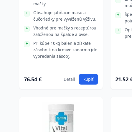
mačky.
moč
Obsahuje jahňacie mäso a
Špe
čučoriedky pre vyváženú výživu.
pot
Vhodné pre mačky s receptúrou
Opt
založenou na špalde a ovse.
pre
Pri kúpe 10kg balenia získate
zásobník na krmivo zadarmo (do
vypredania zásob).
76.54 €
21.52 
Detail
kúpiť