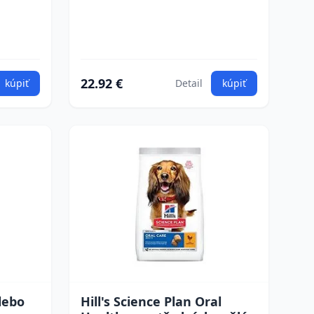
22.92 €
kúpiť
Detail
kúpiť
lebo
Hill's Science Plan Oral