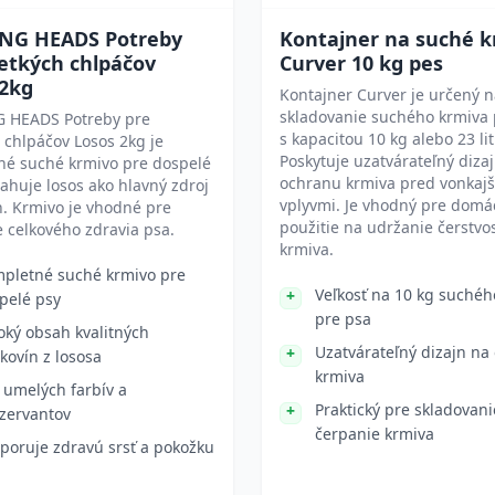
NG HEADS Potreby
Kontajner na suché 
etkých chlpáčov
Curver 10 kg pes
 2kg
Kontajner Curver je určený 
skladovanie suchého krmiva 
 HEADS Potreby pre
s kapacitou 10 kg alebo 23 lit
 chlpáčov Losos 2kg je
Poskytuje uzatvárateľný diza
né suché krmivo pre dospelé
ochranu krmiva pred vonkajš
ahuje losos ako hlavný zdroj
vplyvmi. Je vhodný pre domá
n. Krmivo je vhodné pre
použitie na udržanie čerstvos
 celkového zdravia psa.
krmiva.
pletné suché krmivo pre
Veľkosť na 10 kg suchéh
pelé psy
pre psa
oký obsah kvalitných
Uzatvárateľný dizajn na
lkovín z lososa
krmiva
 umelých farbív a
Praktický pre skladovani
zervantov
čerpanie krmiva
poruje zdravú srsť a pokožku