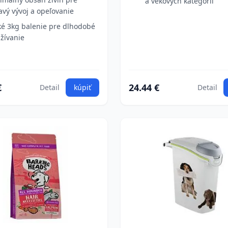
a vekových kategórií
avý vývoj a opeľovanie
ké 3kg balenie pre dlhodobé
žívanie
€
24.44 €
Detail
kúpiť
Detail