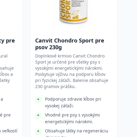
ty pre
Canvit Chondro Sport pre
psov 230g
ural
Doplnkové krmivo Canvit Chondro
Sport je určené pre všetky psy s
sahuje
vysokými energetickými nárokmi.
kĺbov a
Poskytuje výživu na podporu kĺbov
šetky
pri fyzickej záťaži. Balenie obsahuje
230 gramov prášku.
 a
Podporuje zdravie kĺbov pri
vysokej záťaži.
é pre
Vhodné pre psy s vysokými
energetickými nárokmi.
 veľkostí
Obsahuje látky na regeneráciu