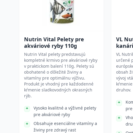
Nutrin Vital Pelety pre
VL Nut
akváriové ryby 110g
kanári
Nutrin Vital pelety predstavujú
VL Nutri
kompletné krmivo pre akváriové ryby
určené p
v praktickom balení 110g. Pelety sú
európske
obohatené o dôležité živiny a
obsah ži
vitamíny pre optimálnu výživu.
vývoj vt
Produkt je vhodný pre každodenné
kŕmenie 
kŕmenie sladkovodných okrasných
druhov.
rýb.
Kom
Vysoko kvalitné a výživné pelety
pre
pre akváriové ryby
Vho
Obsahuje esenciálne vitamíny a
dru
živiny pre zdravý rast
Opt