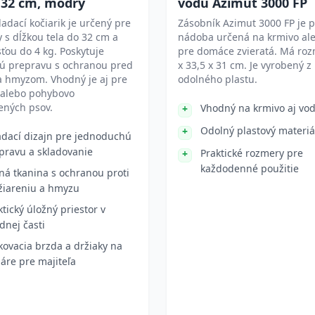
 32 cm, modrý
vodu Azimut 3000 FP
ladací kočiarik je určený pre
Zásobník Azimut 3000 FP je p
 s dĺžkou tela do 32 cm a
nádoba určená na krmivo al
ou do 4 kg. Poskytuje
pre domáce zvieratá. Má roz
ú prepravu s ochranou pred
x 33,5 x 31 cm. Je vyrobený z
a hmyzom. Vhodný je aj pre
odolného plastu.
 alebo pohybovo
ných psov.
Vhodný na krmivo aj vo
Odolný plastový materiá
adací dizajn pre jednoduchú
pravu a skladovanie
Praktické rozmery pre
každodenné použitie
ná tkanina s ochranou proti
žiareniu a hmyzu
ktický úložný priestor v
dnej časti
kovacia brzda a držiaky na
áre pre majiteľa