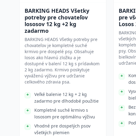
BARKING HEADS Všetky
BARKI
potreby pre chovateľov
pre vš
lososov 12 kg +2 kg
Losos
zadarmo
BARKING
všetkých
BARKING HEADS Všetky potreby pre
komplet
chovateľov je kompletné suché
psy. Obs
krmivo pre dospelé psy. Obsahuje
bielkoví
losos ako hlavnú zložku a je
udržanie
dostupné v balení 12 kg s prídavkom
2 kg zadarmo. Krmivo poskytuje
Kom
vyváženú výživu pre udržanie
celkového zdravia psa.
dos
Vys
Veľké balenie 12 kg + 2 kg
bie
zadarmo pre dlhodobé použitie
Bez
Kompletné suché krmivo s
kon
lososom pre optimálnu výživu
Pod
Vhodné pre dospelých psov
všetkých plemien