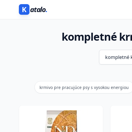
K
atalo
.
kompletné krm
krmivo pre pracujúce psy s vysokou energiou