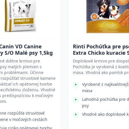
 Canin VD Canine
Rinti Pochúťka pre ps
y S/O Malé psy 1,5kg
Extra Chicko kuracie 
né diétne krmivo pre
Doplnkové krmivo pre dospel
 psy malých plemien s
Pochúťka je vyrobená z kvali
i problémami. Účinne
mäsa. Vhodná ako pamlsk pr
rozpúšťať struvitové kamene
ádzať ich opätovnej tvorbe
Vyrobené z najkvalitnej
ecifickému zloženiu. Vhodné
mäsa
s predispozíciou k močovým
Lahodná pochúťka pre 
mom.
psy
nne rozpúšťa struvitové
Vhodné ako doplnkové k
ene v močových cestách
žuje riziko opätovnej tvorby