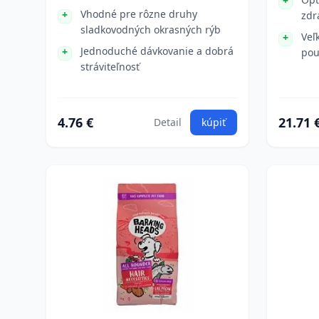
Vhodné pre rôzne druhy
zdr
sladkovodných okrasných rýb
Veľ
Jednoduché dávkovanie a dobrá
pou
stráviteľnosť
4.76 €
21.71 
Detail
kúpiť