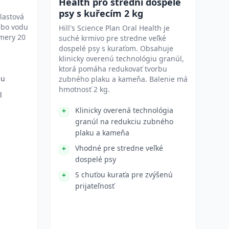
Health pro střední dospělé
psy s kuřecím 2 kg
lastová
ebo vodu
Hill's Science Plan Oral Health je
mery 20
suché krmivo pre stredne veľké
dospelé psy s kuraťom. Obsahuje
klinicky overenú technológiu granúl,
ktorá pomáha redukovať tvorbu
du
zubného plaku a kameňa. Balenie má
hmotnosť 2 kg.
l
Klinicky overená technológia
granúl na redukciu zubného
plaku a kameňa
Vhodné pre stredne veľké
dospelé psy
S chuťou kuraťa pre zvýšenú
prijateľnosť