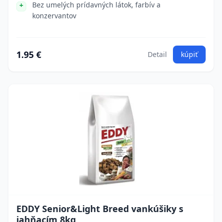
Bez umelých prídavných látok, farbív a
konzervantov
1.95 €
Detail
kúpiť
EDDY Senior&Light Breed vankúšiky s
jahňacím 8kg