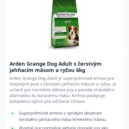
Arden Grange Dog Adult s čerstvým
jahňacím mäsom a ryžou 6kg
Arden Grange Dog Adult je superprémiové krmivo pre
dospelých psov s čerstvým jahňacím mäsom a ryžou. Je
určené pre normálne aktívne psy a ponúka stráviteľnú
alternatívu ku kuraciemu mäsu. Krmivo poskytuje
kompletnú výživu pre udržanie zdravia.
Superprémiové krmivo s vysokým obsahom
čerstvého jahňacieho mäsa kŕmeného trávou.
Vhodné pre normálne aktívne dospelé psy ako