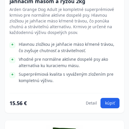
jahňacím mäsom a ryžou 2kg
Arden Grange Dog Adult je kompletné superprémiové
krmivo pre normálne aktívne dospelé psy. Hlavnou
zložkou je jahňacie mäso kŕmené trávou, čo ponúka
chutnú a stráviteľnú alternatívu. Krmivo je určené na
každodennú výživu dospelých psov.
Hlavnou zložkou je jahňacie mäso kŕmené trávou,
čo zvyšuje chutnosť a stráviteľnosť.
Vhodné pre normálne aktívne dospelé psy ako
alternatíva ku kuraciemu mäsu.
Superprémiová kvalita s vyváženým zložením pre
kompletnú výživu.
15.56 €
Detail
kúpiť