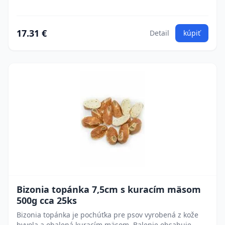
17.31 €
Detail
kúpiť
Bizonia topánka 7,5cm s kuracím mäsom
500g cca 25ks
Bizonia topánka je pochúťka pre psov vyrobená z kože
byvola a obalená kuracím mäsom. Balenie obsahuje