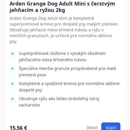
Arden Grange Dog Adult Mini s čerstvým
jahňacím a ryžou 2kg
Arden Grange Dog Adult Mini je kompletné
superprémiové krmivo pre dospelé psy malých plemien.
Obsahuje jahňacie mäso kŕmené trávou a ryžu v
menších granuliach. Je určené pre normálne aktívne
psy.
Superprémiové zloženie s vysokým obsahom
jahňacieho mäsa kŕmeného trávou
Špeciálne menšie granule prispôsobené pre malé
plemená psov
Kompletné a vyvážené krmivo pre normálne aktívne
dospelé psy
Obsahuje ryžu ako ľahko stráviteľný zdroj
sacharidov
15.56 €
Detail
kúpiť