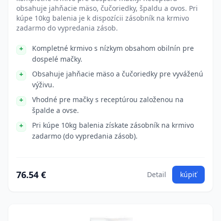
obsahuje jahňacie mäso, čučoriedky, špaldu a ovos. Pri
kúpe 10kg balenia je k dispozícii zásobník na krmivo
zadarmo do vypredania zásob.
Kompletné krmivo s nízkym obsahom obilnín pre
dospelé mačky.
Obsahuje jahňacie mäso a čučoriedky pre vyváženú
výživu.
Vhodné pre mačky s receptúrou založenou na
špalde a ovse.
Pri kúpe 10kg balenia získate zásobník na krmivo
zadarmo (do vypredania zásob).
76.54 €
Detail
kúpiť