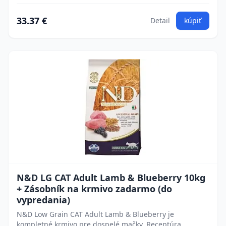
33.37 €
Detail
kúpiť
N&D LG CAT Adult Lamb & Blueberry 10kg
+ Zásobník na krmivo zadarmo (do
vypredania)
N&D Low Grain CAT Adult Lamb & Blueberry je
kompletné krmivo pre dospelé mačky. Receptúra