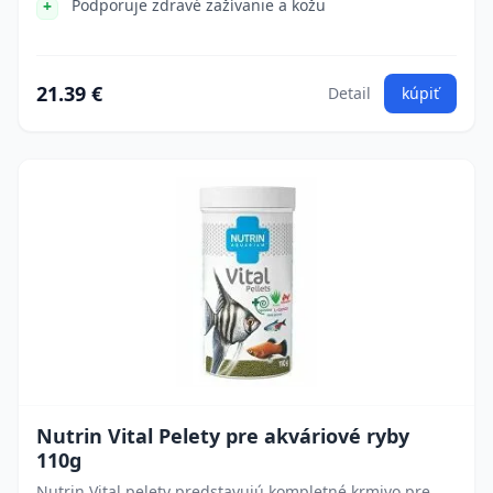
Podporuje zdravé zažívanie a kožu
21.39 €
Detail
kúpiť
Nutrin Vital Pelety pre akváriové ryby
110g
Nutrin Vital pelety predstavujú kompletné krmivo pre