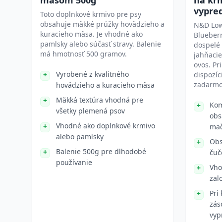
mäsom 500g
na kr
vypre
Toto doplnkové krmivo pre psy
obsahuje mäkké prúžky hovädzieho a
N&D Low
kuracieho mäsa. Je vhodné ako
Blueberr
pamlsky alebo súčasť stravy. Balenie
dospelé
má hmotnosť 500 gramov.
jahňacie
ovos. Pr
Vyrobené z kvalitného
dispozíc
zadarmo
hovädzieho a kuracieho mäsa
Mäkká textúra vhodná pre
Kom
všetky plemená psov
obs
Vhodné ako doplnkové krmivo
mač
alebo pamlsky
Obs
Balenie 500g pre dlhodobé
čuč
používanie
Vho
zal
Pri
zás
vyp