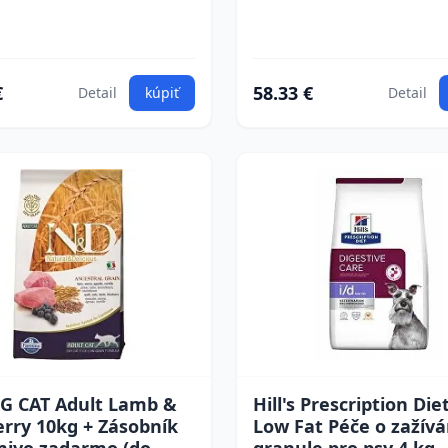
€
58.33 €
Detail
kúpiť
Detail
G CAT Adult Lamb &
Hill's Prescription Diet
rry 10kg + Zásobník
Low Fat Péče o zažívá