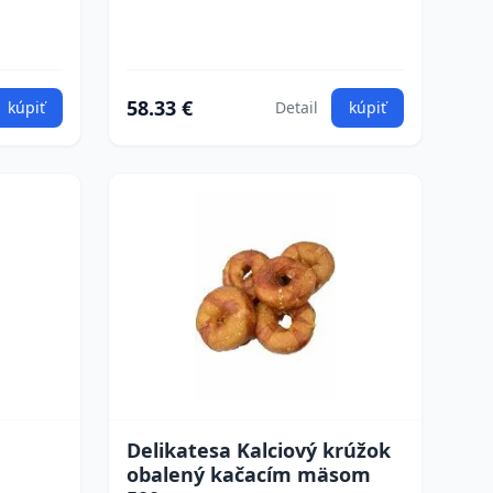
58.33 €
kúpiť
Detail
kúpiť
Delikatesa Kalciový krúžok
obalený kačacím mäsom