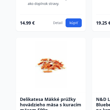
ako doplnok stravy.
14.99 €
19.25 
Detail
kúpiť
Delikatesa Mäkké prúžky
N&D L
hovädzieho mäsa s kuracím
Bluebe