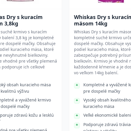
as Dry s kuracím
Whiskas Dry s kurací
 3,8kg
mäsom 14kg
 suché krmivo s kuracím
Whiskas Dry s kuracím mäso
balení 3,8 kg je kompletné
kompletné suché krmivo urč
pre dospelé mačky. Obsahuje
dospelé mačky. Obsahuje vy
odiel kuracieho mäsa, ktoré
podiel kuracieho mäsa, ktoré
e nevyhnutné bielkoviny.
zabezpečuje potrebný prísu
je vhodné pre všetky plemená
bielkovín. Krmivo je vhodné 
 podporuje ich celkové
každodenné kŕmenie a je do
vo veľkom 14kg balení.
oký obsah kuracieho mäsa
Kompletné a vyvážené k
 kvalitnú výživu
pre dospelé mačky
pletné a vyvážené krmivo
Vysoký obsah kvalitného
 dospelé mačky
kuracieho mäsa
poruje zdravú kožu a lesklú
Veľké ekonomické balen
Podporuje zdravú trávia
dné pre všetky plemená
sústavu a vitalitu