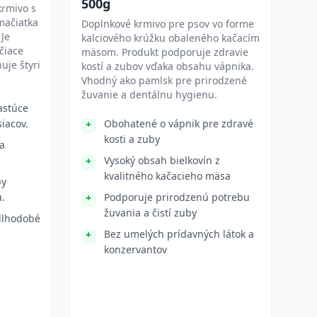
500g
krmivo s
mačiatka
Doplnkové krmivo pre psov vo forme
 Je
kalciového krúžku obaleného kačacím
čiace
mäsom. Produkt podporuje zdravie
uje štyri
kostí a zubov vďaka obsahu vápnika.
Vhodný ako pamlsk pre prirodzené
žuvanie a dentálnu hygienu.
astúce
iacov.
Obohatené o vápnik pre zdravé
kosti a zuby
a
Vysoký obsah bielkovín z
kvalitného kačacieho mäsa
py
u.
Podporuje prirodzenú potrebu
žuvania a čistí zuby
 dlhodobé
Bez umelých prídavných látok a
konzervantov