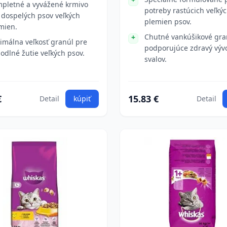
pletné a vyvážené krmivo
potreby rastúcich veľký
 dospelých psov veľkých
plemien psov.
mien.
Chutné vankúšikové gra
imálna veľkosť granúl pre
podporujúce zdravý vývo
odlné žutie veľkých psov.
svalov.
€
15.83 €
Detail
kúpiť
Detail