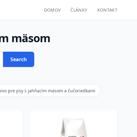
DOMOV
ČLÁNKY
KONTAKT
cím mäsom
Search
ivo pre psy s jahňacím mäsom a čučoriedkami