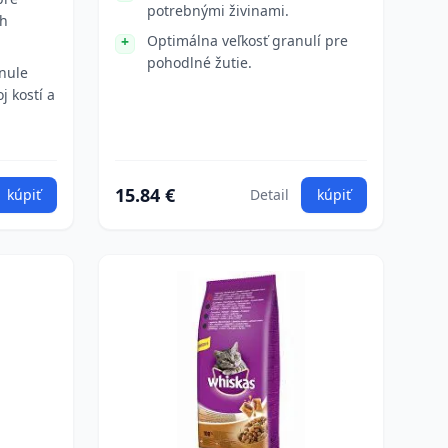
potrebnými živinami.
ch
Optimálna veľkosť granulí pre
pohodlné žutie.
nule
j kostí a
15.84 €
kúpiť
Detail
kúpiť