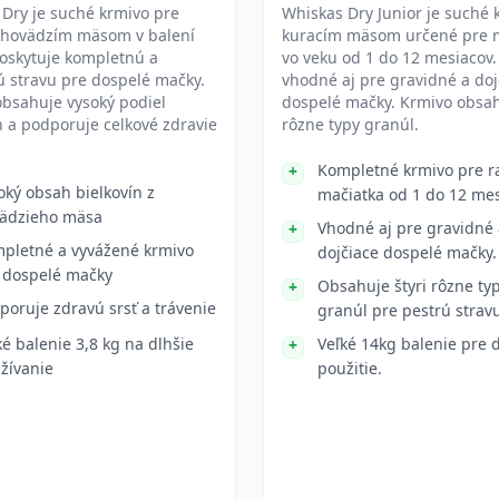
Dry je suché krmivo pre
Whiskas Dry Junior je suché 
 hovädzím mäsom v balení
kuracím mäsom určené pre 
Poskytuje kompletnú a
vo veku od 1 do 12 mesiacov.
 stravu pre dospelé mačky.
vhodné aj pre gravidné a doj
bsahuje vysoký podiel
dospelé mačky. Krmivo obsah
n a podporuje celkové zdravie
rôzne typy granúl.
Kompletné krmivo pre r
oký obsah bielkovín z
mačiatka od 1 do 12 mes
ädzieho mäsa
Vhodné aj pre gravidné 
pletné a vyvážené krmivo
dojčiace dospelé mačky.
 dospelé mačky
Obsahuje štyri rôzne ty
poruje zdravú srsť a trávenie
granúl pre pestrú strav
ké balenie 3,8 kg na dlhšie
Veľké 14kg balenie pre
žívanie
použitie.