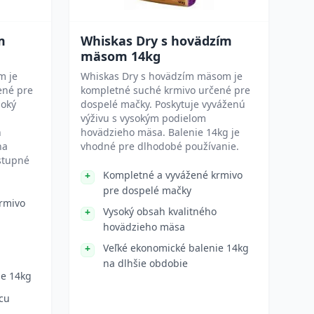
m
Whiskas Dry s hovädzím
mäsom 14kg
m je
Whiskas Dry s hovädzím mäsom je
ené pre
kompletné suché krmivo určené pre
soký
dospelé mačky. Poskytuje vyváženú
výživu s vysokým podielom
n
hovädzieho mäsa. Balenie 14kg je
na
vhodné pre dlhodobé používanie.
stupné
Kompletné a vyvážené krmivo
pre dospelé mačky
rmivo
Vysoký obsah kvalitného
hovädzieho mäsa
Veľké ekonomické balenie 14kg
na dlhšie obdobie
ie 14kg
cu