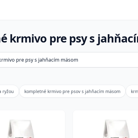
é krmivo pre psy s jahňa
a ryžou
kompletné krmivo pre psov s jahňacím mäsom
krm