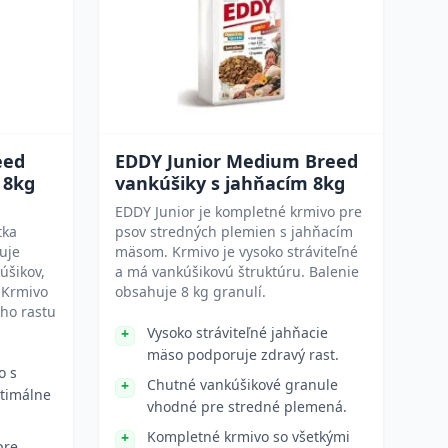
eed
EDDY Junior Medium Breed
 8kg
vankúšiky s jahňacím 8kg
EDDY Junior je kompletné krmivo pre
tka
psov stredných plemien s jahňacím
uje
mäsom. Krmivo je vysoko stráviteľné
úšikov,
a má vankúšikovú štruktúru. Balenie
. Krmivo
obsahuje 8 kg granulí.
ho rastu
Vysoko stráviteľné jahňacie
mäso podporuje zdravý rast.
o s
Chutné vankúšikové granule
timálne
vhodné pre stredné plemená.
Kompletné krmivo so všetkými
pre