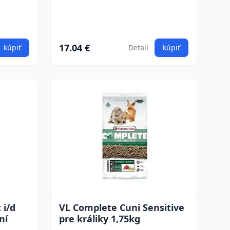
17.04 €
kúpiť
Detail
kúpiť
 i/d
VL Complete Cuni Sensitive
ní
pre králiky 1,75kg