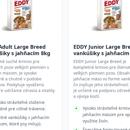
Adult Large Breed
EDDY Junior Large Br
šiky s jahňacím 8kg
vankúšiky s jahňacím
né suché krmivo pre
EDDY Junior Large Breed je
h psov veľkých plemien s
kompletné krmivo pre štenia
m mäsom. Je vysoko
veľkých plemien psov. Obsah
ľné a chutné v podobe
jahňacie mäso vo forme vank
ov. Poskytuje vyváženú
čo zvyšuje jeho stráviteľnosť
re udržanie zdravia a vitality.
je určené na podporu zdravé
a vývoja kostí.
oko stráviteľné zloženie
Vysoko stráviteľné krmiv
dné pre citlivé trávenie.
jahňacím mäsom pre op
tné vankúšiky s jahňacím
využitie živín.
om, ktoré psy milujú.
Špeciálne formulované 