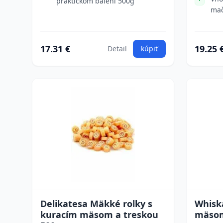
praktickom balení 500g
mač
17.31 €
19.25 
Detail
kúpiť
Delikatesa Mäkké rolky s
Whisk
kuracím mäsom a treskou
mäsom