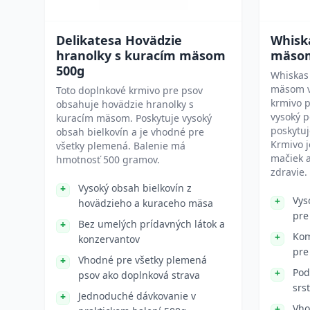
Delikatesa Hovädzie
Whisk
hranolky s kuracím mäsom
mäsom
500g
Whiskas
mäsom v 
Toto doplnkové krmivo pre psov
krmivo 
obsahuje hovädzie hranolky s
vysoký p
kuracím mäsom. Poskytuje vysoký
poskytuj
obsah bielkovín a je vhodné pre
Krmivo 
všetky plemená. Balenie má
mačiek a
hmotnosť 500 gramov.
zdravie.
Vysoký obsah bielkovín z
Vys
hovädzieho a kuraceho mäsa
pre
Bez umelých prídavných látok a
Kom
konzervantov
pre
Vhodné pre všetky plemená
Pod
psov ako doplnková strava
srsť
Jednoduché dávkovanie v
Vho