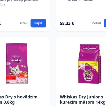
iek
€
58.33 €
Detail
kúpiť
Detail
as Dry s hovädzím
Whiskas Dry Junior s
 3,8kg
kuracím mäsom 14kg