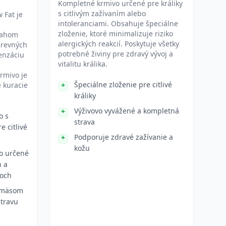
Kompletné krmivo určené pre králiky
s citlivým zažívaním alebo
w Fat je
intoleranciami. Obsahuje špeciálne
zloženie, ktoré minimalizuje riziko
sahom
alergických reakcií. Poskytuje všetky
črevných
potrebné živiny pre zdravý vývoj a
enzáciu
vitalitu králika.
Krmivo je
Špeciálne zloženie pre citlivé
e kuracie
králiky
Výživovo vyvážené a kompletná
o s
strava
 citlivé
Podporuje zdravé zažívanie a
kožu
o určené
h a
moch
 mäsom
stravu