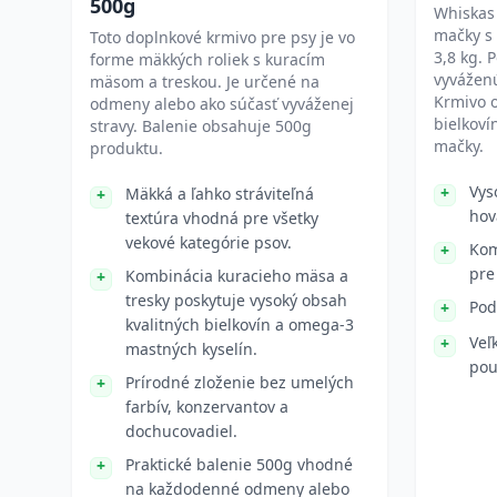
500g
Whiskas 
mačky s
Toto doplnkové krmivo pre psy je vo
3,8 kg. 
forme mäkkých roliek s kuracím
vyváženú
mäsom a treskou. Je určené na
Krmivo o
odmeny alebo ako súčasť vyváženej
bielkoví
stravy. Balenie obsahuje 500g
mačky.
produktu.
Vys
Mäkká a ľahko stráviteľná
hov
textúra vhodná pre všetky
vekové kategórie psov.
Kom
pre
Kombinácia kuracieho mäsa a
tresky poskytuje vysoký obsah
Pod
kvalitných bielkovín a omega-3
Veľ
mastných kyselín.
pou
Prírodné zloženie bez umelých
farbív, konzervantov a
dochucovadiel.
Praktické balenie 500g vhodné
na každodenné odmeny alebo