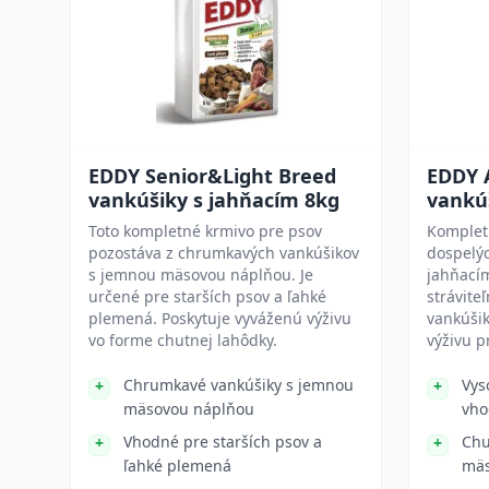
EDDY Senior&Light Breed
EDDY 
vankúšiky s jahňacím 8kg
vankú
Toto kompletné krmivo pre psov
Komplet
pozostáva z chrumkavých vankúšikov
dospelýc
s jemnou mäsovou náplňou. Je
jahňací
určené pre starších psov a ľahké
strávite
plemená. Poskytuje vyváženú výživu
vankúšik
vo forme chutnej lahôdky.
výživu p
Chrumkavé vankúšiky s jemnou
Vys
mäsovou náplňou
vho
Vhodné pre starších psov a
Chu
ľahké plemená
mäs