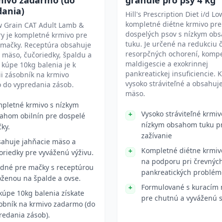
mivo zadarmo (do
granule pro psy 4 kg
dania)
Hill's Prescription Diet i/d Lo
kompletné diétne krmivo pre
 Grain CAT Adult Lamb &
dospelých psov s nízkym ob
y je kompletné krmivo pre
tuku. Je určené na redukciu 
 mačky. Receptúra obsahuje
resorpčných ochorení, komp
 mäso, čučoriedky, špaldu a
maldigescie a exokrinnej
i kúpe 10kg balenia je k
pankreatickej insuficiencie. 
ii zásobník na krmivo
vysoko stráviteľné a obsahuj
 do vypredania zásob.
mäso.
pletné krmivo s nízkym
Vysoko stráviteľné krmiv
ahom obilnín pre dospelé
nízkym obsahom tuku pre
ky.
zažívanie
ahuje jahňacie mäso a
Kompletné diétne krmiv
oriedky pre vyváženú výživu.
na podporu pri črevnýc
dné pre mačky s receptúrou
pankreatických problé
oženou na špalde a ovse.
Formulované s kuracím
 kúpe 10kg balenia získate
pre chutnú a vyváženú 
obník na krmivo zadarmo (do
redania zásob).