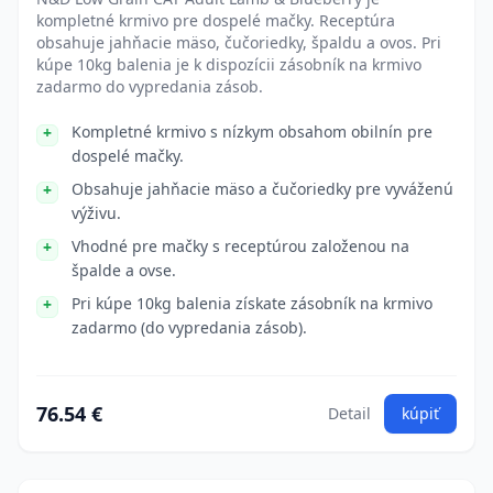
kompletné krmivo pre dospelé mačky. Receptúra
obsahuje jahňacie mäso, čučoriedky, špaldu a ovos. Pri
kúpe 10kg balenia je k dispozícii zásobník na krmivo
zadarmo do vypredania zásob.
Kompletné krmivo s nízkym obsahom obilnín pre
dospelé mačky.
Obsahuje jahňacie mäso a čučoriedky pre vyváženú
výživu.
Vhodné pre mačky s receptúrou založenou na
špalde a ovse.
Pri kúpe 10kg balenia získate zásobník na krmivo
zadarmo (do vypredania zásob).
76.54 €
Detail
kúpiť