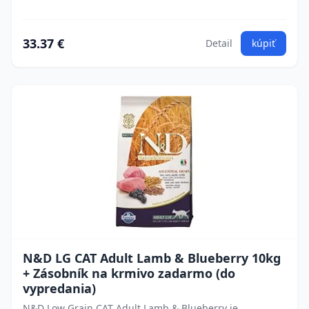
33.37 €
Detail
kúpiť
N&D LG CAT Adult Lamb & Blueberry 10kg
+ Zásobník na krmivo zadarmo (do
vypredania)
N&D Low Grain CAT Adult Lamb & Blueberry je