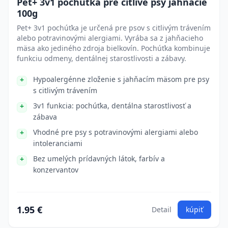
Pet+ 3v1 pochúťka pre citlivé psy jahňacie
100g
Pet+ 3v1 pochúťka je určená pre psov s citlivým trávením
alebo potravinovými alergiami. Vyrába sa z jahňacieho
mäsa ako jediného zdroja bielkovín. Pochúťka kombinuje
funkciu odmeny, dentálnej starostlivosti a zábavy.
Hypoalergénne zloženie s jahňacím mäsom pre psy
s citlivým trávením
3v1 funkcia: pochúťka, dentálna starostlivosť a
zábava
Vhodné pre psy s potravinovými alergiami alebo
intoleranciami
Bez umelých prídavných látok, farbív a
konzervantov
1.95 €
Detail
kúpiť