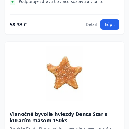
Podporuje zdravú tráviacu sústavu a vitalitu
58.33 €
Detail
kúpiť
Vianočné byvolie hviezdy Denta Star s
kuracím mäsom 150ks
Pamlsky Denta Star majú tvar hviezdy z byvoliej kože