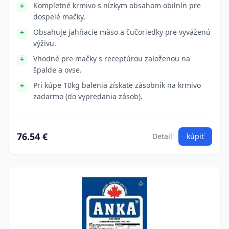
Kompletné krmivo s nízkym obsahom obilnín pre
dospelé mačky.
Obsahuje jahňacie mäso a čučoriedky pre vyváženú
výživu.
Vhodné pre mačky s receptúrou založenou na
špalde a ovse.
Pri kúpe 10kg balenia získate zásobník na krmivo
zadarmo (do vypredania zásob).
76.54 €
Detail
kúpiť