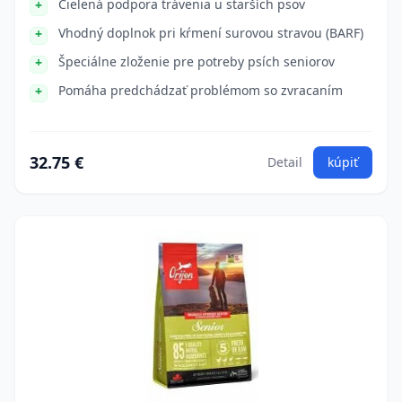
Cielená podpora trávenia u starších psov
Vhodný doplnok pri kŕmení surovou stravou (BARF)
Špeciálne zloženie pre potreby psích seniorov
Pomáha predchádzať problémom so zvracaním
32.75 €
Detail
kúpiť