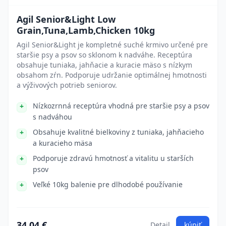
Agil Senior&Light Low
Grain,Tuna,Lamb,Chicken 10kg
Agil Senior&Light je kompletné suché krmivo určené pre
staršie psy a psov so sklonom k nadváhe. Receptúra
obsahuje tuniaka, jahňacie a kuracie mäso s nízkym
obsahom zŕn. Podporuje udržanie optimálnej hmotnosti
a výživových potrieb seniorov.
Nízkozrnná receptúra vhodná pre staršie psy a psov
s nadváhou
Obsahuje kvalitné bielkoviny z tuniaka, jahňacieho
a kuracieho mäsa
Podporuje zdravú hmotnosť a vitalitu u starších
psov
Veľké 10kg balenie pre dlhodobé používanie
34.04 €
Detail
kúpiť