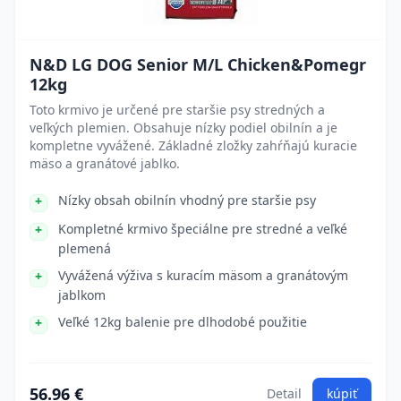
N&D LG DOG Senior M/L Chicken&Pomegr
12kg
Toto krmivo je určené pre staršie psy stredných a
veľkých plemien. Obsahuje nízky podiel obilnín a je
kompletne vyvážené. Základné zložky zahŕňajú kuracie
mäso a granátové jablko.
Nízky obsah obilnín vhodný pre staršie psy
Kompletné krmivo špeciálne pre stredné a veľké
plemená
Vyvážená výživa s kuracím mäsom a granátovým
jablkom
Veľké 12kg balenie pre dlhodobé použitie
56.96 €
Detail
kúpiť