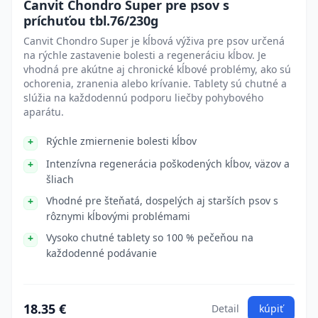
Canvit Chondro Super pre psov s
príchuťou tbl.76/230g
Canvit Chondro Super je kĺbová výživa pre psov určená
na rýchle zastavenie bolesti a regeneráciu kĺbov. Je
vhodná pre akútne aj chronické kĺbové problémy, ako sú
ochorenia, zranenia alebo krívanie. Tablety sú chutné a
slúžia na každodennú podporu liečby pohybového
aparátu.
Rýchle zmiernenie bolesti kĺbov
Intenzívna regenerácia poškodených kĺbov, väzov a
šliach
Vhodné pre šteňatá, dospelých aj starších psov s
rôznymi kĺbovými problémami
Vysoko chutné tablety so 100 % pečeňou na
každodenné podávanie
18.35 €
Detail
kúpiť