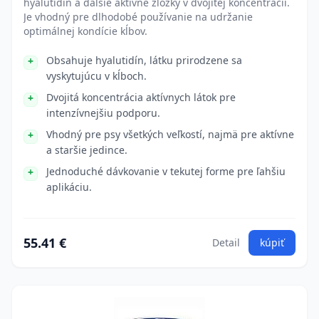
hyalutidín a ďalšie aktívne zložky v dvojitej koncentrácii.
Je vhodný pre dlhodobé používanie na udržanie
optimálnej kondície kĺbov.
Obsahuje hyalutidín, látku prirodzene sa
vyskytujúcu v kĺboch.
Dvojitá koncentrácia aktívnych látok pre
intenzívnejšiu podporu.
Vhodný pre psy všetkých veľkostí, najmä pre aktívne
a staršie jedince.
Jednoduché dávkovanie v tekutej forme pre ľahšiu
aplikáciu.
55.41 €
Detail
kúpiť