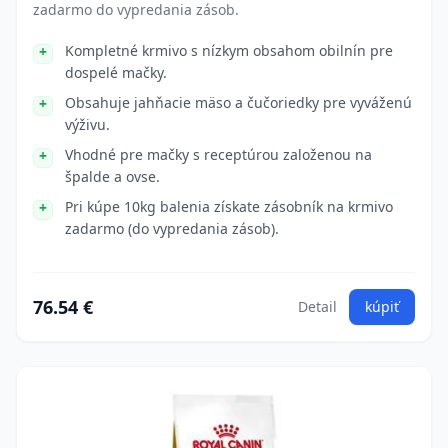
zadarmo do vypredania zásob.
Kompletné krmivo s nízkym obsahom obilnín pre
dospelé mačky.
Obsahuje jahňacie mäso a čučoriedky pre vyváženú
výživu.
Vhodné pre mačky s receptúrou založenou na
špalde a ovse.
Pri kúpe 10kg balenia získate zásobník na krmivo
zadarmo (do vypredania zásob).
76.54 €
Detail
kúpiť