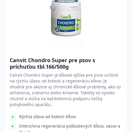
Canvit Chondro Super pre psov s
príchuťou tbl.166/500g
Canvit Chondro Super je kĺbová výživa pre psov určená
na rýchlu úľavu od bolesti a regeneráciu kĺbov. Je
vhodná pre akútne aj chronické kĺbové problémy, ako sú
ochorenia, zranenia alebo krívanie. Tablety sú vysoko
chutné a slúžia na každodennú podporu liečby
pohybového aparátu.
Rýchla úľava od bolesti kĺbov
Intenzívna regenerácia poškodených kĺbov, väzov a