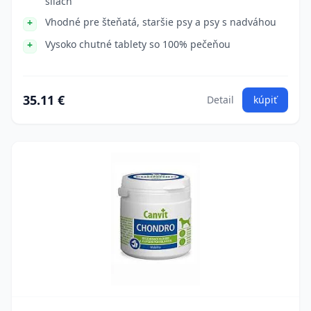
šliach
Vhodné pre šteňatá, staršie psy a psy s nadváhou
Vysoko chutné tablety so 100% pečeňou
35.11 €
Detail
kúpiť