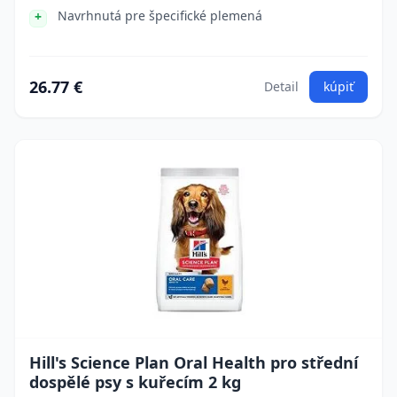
Navrhnutá pre špecifické plemená
26.77 €
Detail
kúpiť
Hill's Science Plan Oral Health pro střední
dospělé psy s kuřecím 2 kg