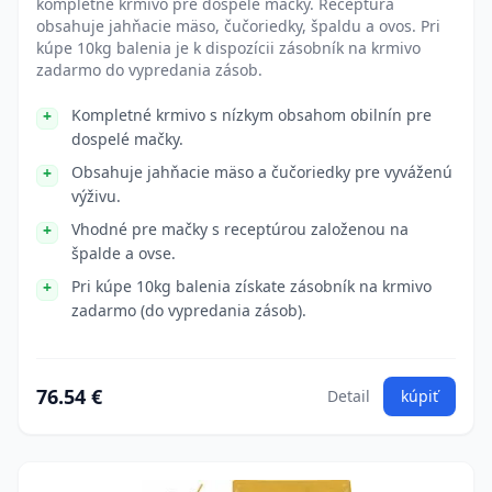
kompletné krmivo pre dospelé mačky. Receptúra
obsahuje jahňacie mäso, čučoriedky, špaldu a ovos. Pri
kúpe 10kg balenia je k dispozícii zásobník na krmivo
zadarmo do vypredania zásob.
Kompletné krmivo s nízkym obsahom obilnín pre
dospelé mačky.
Obsahuje jahňacie mäso a čučoriedky pre vyváženú
výživu.
Vhodné pre mačky s receptúrou založenou na
špalde a ovse.
Pri kúpe 10kg balenia získate zásobník na krmivo
zadarmo (do vypredania zásob).
76.54 €
Detail
kúpiť