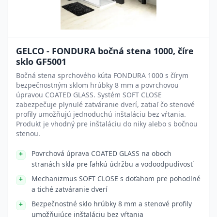
GELCO - FONDURA bočná stena 1000, číre
sklo GF5001
Bočná stena sprchového kúta FONDURA 1000 s čírym
bezpečnostným sklom hrúbky 8 mm a povrchovou
úpravou COATED GLASS. Systém SOFT CLOSE
zabezpečuje plynulé zatváranie dverí, zatiaľ čo stenové
profily umožňujú jednoduchú inštaláciu bez vŕtania.
Produkt je vhodný pre inštaláciu do niky alebo s bočnou
stenou.
Povrchová úprava COATED GLASS na oboch
stranách skla pre ľahkú údržbu a vodoodpudivosť
Mechanizmus SOFT CLOSE s doťahom pre pohodlné
a tiché zatváranie dverí
Bezpečnostné sklo hrúbky 8 mm a stenové profily
umožňujúce inštaláciu bez vŕtania