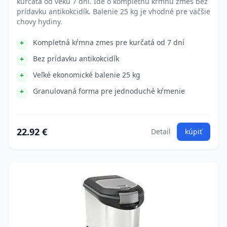
kurčatá od veku 7 dní. Ide o kompletnú kŕmnu zmes bez
prídavku antikokcidík. Balenie 25 kg je vhodné pre väčšie
chovy hydiny.
Kompletná kŕmna zmes pre kurčatá od 7 dní
Bez prídavku antikokcidík
Veľké ekonomické balenie 25 kg
Granulovaná forma pre jednoduché kŕmenie
22.92 €
Detail
kúpiť