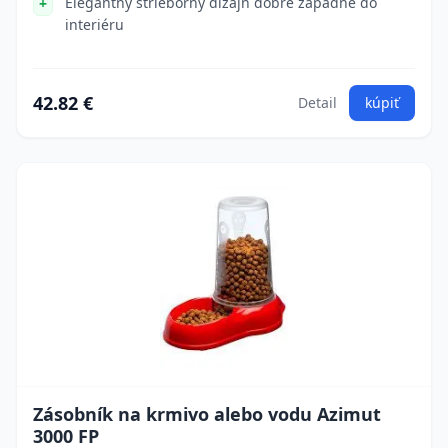
Elegantný strieborný dizajn dobre zapadne do
interiéru
42.82 €
Detail
kúpiť
Zásobník na krmivo alebo vodu Azimut
3000 FP