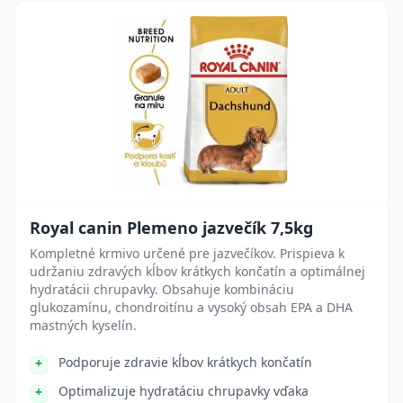
Royal canin Plemeno jazvečík 7,5kg
Kompletné krmivo určené pre jazvečíkov. Prispieva k
udržaniu zdravých kĺbov krátkych končatín a optimálnej
hydratácii chrupavky. Obsahuje kombináciu
glukozamínu, chondroitínu a vysoký obsah EPA a DHA
mastných kyselín.
Podporuje zdravie kĺbov krátkych končatín
Optimalizuje hydratáciu chrupavky vďaka