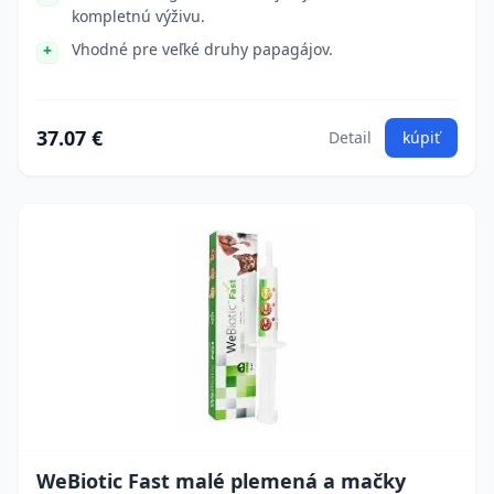
kompletnú výživu.
Vhodné pre veľké druhy papagájov.
37.07 €
Detail
kúpiť
WeBiotic Fast malé plemená a mačky