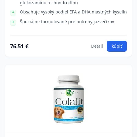
glukozamínu a chondroitínu
Obsahuje vysoký podiel EPA a DHA mastných kyselín
Špeciálne formulované pre potreby jazvečíkov
76.51 €
Detail
kúpiť