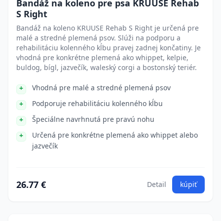
Bandáž na koleno pre psa KRUUSE Rehab
S Right
Bandáž na koleno KRUUSE Rehab S Right je určená pre
malé a stredné plemená psov. Slúži na podporu a
rehabilitáciu kolenného kĺbu pravej zadnej končatiny. Je
vhodná pre konkrétne plemená ako whippet, kelpie,
buldog, bígl, jazvečík, waleský corgi a bostonský teriér.
Vhodná pre malé a stredné plemená psov
Podporuje rehabilitáciu kolenného kĺbu
Špeciálne navrhnutá pre pravú nohu
Určená pre konkrétne plemená ako whippet alebo
jazvečík
26.77 €
Detail
kúpiť