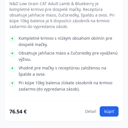
N&D Low Grain CAT Adult Lamb & Blueberry je
kompletné krmivo pre dospelé mačky. Receptúra
obsahuje jahňacie mäso, čučoriedky, špaldu a ovos. Pri
kúpe 10kg balenia je k dispozícii zásobník na krmivo
zadarmo do vypredania zásob.
Kompletné krmivo s nízkym obsahom obilnín pre
dospelé mačky.
Obsahuje jahňacie mäso a čučoriedky pre vyváženú
výživu.
Vhodné pre mačky s receptúrou založenou na
špalde a ovse.
Pri kúpe 10kg balenia získate zásobník na krmivo
zadarmo (do vypredania zásob).
76.54 €
Detail
kúpiť