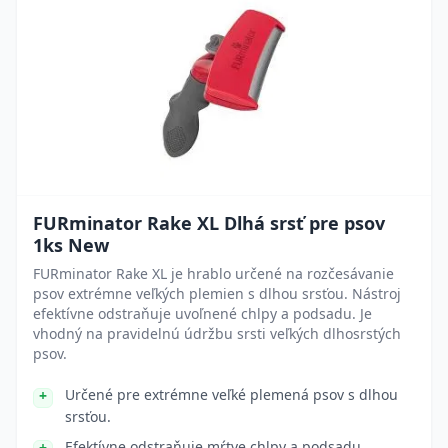
FURminator Rake XL Dlhá srsť pre psov
1ks New
FURminator Rake XL je hrablo určené na rozčesávanie
psov extrémne veľkých plemien s dlhou srsťou. Nástroj
efektívne odstraňuje uvoľnené chlpy a podsadu. Je
vhodný na pravidelnú údržbu srsti veľkých dlhosrstých
psov.
Určené pre extrémne veľké plemená psov s dlhou
srsťou.
Efektívne odstraňuje mŕtve chlpy a podsadu.