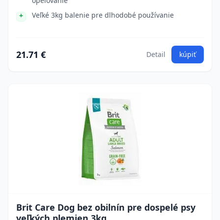
opeľovanie
Veľké 3kg balenie pre dlhodobé používanie
21.71 €
Detail
kúpiť
Brit Care Dog bez obilnín pre dospelé psy
veľkých plemien 3kg