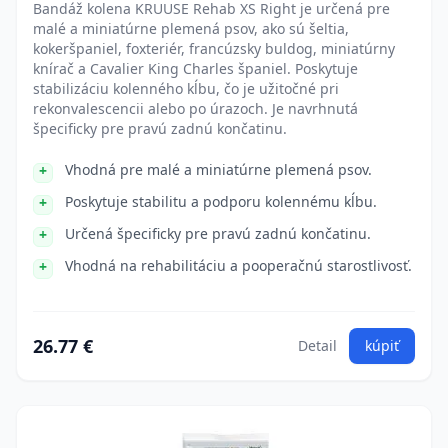
Bandáž kolena KRUUSE Rehab XS Right je určená pre
malé a miniatúrne plemená psov, ako sú šeltia,
kokeršpaniel, foxteriér, francúzsky buldog, miniatúrny
knírač a Cavalier King Charles španiel. Poskytuje
stabilizáciu kolenného kĺbu, čo je užitočné pri
rekonvalescencii alebo po úrazoch. Je navrhnutá
špecificky pre pravú zadnú končatinu.
Vhodná pre malé a miniatúrne plemená psov.
Poskytuje stabilitu a podporu kolennému kĺbu.
Určená špecificky pre pravú zadnú končatinu.
Vhodná na rehabilitáciu a pooperačnú starostlivosť.
26.77 €
Detail
kúpiť