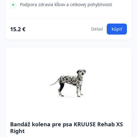
Podpora zdravia kĺbov a celkovej pohyblivosti
15.2 €
Detail
kúpiť
Bandáž kolena pre psa KRUUSE Rehab XS
Right