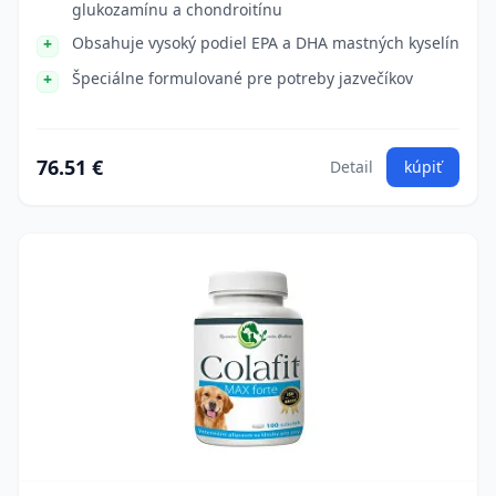
glukozamínu a chondroitínu
Obsahuje vysoký podiel EPA a DHA mastných kyselín
Špeciálne formulované pre potreby jazvečíkov
76.51 €
Detail
kúpiť