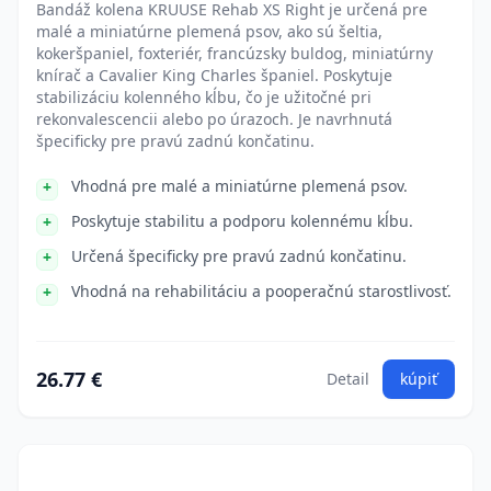
Bandáž kolena KRUUSE Rehab XS Right je určená pre
malé a miniatúrne plemená psov, ako sú šeltia,
kokeršpaniel, foxteriér, francúzsky buldog, miniatúrny
knírač a Cavalier King Charles španiel. Poskytuje
stabilizáciu kolenného kĺbu, čo je užitočné pri
rekonvalescencii alebo po úrazoch. Je navrhnutá
špecificky pre pravú zadnú končatinu.
Vhodná pre malé a miniatúrne plemená psov.
Poskytuje stabilitu a podporu kolennému kĺbu.
Určená špecificky pre pravú zadnú končatinu.
Vhodná na rehabilitáciu a pooperačnú starostlivosť.
26.77 €
Detail
kúpiť