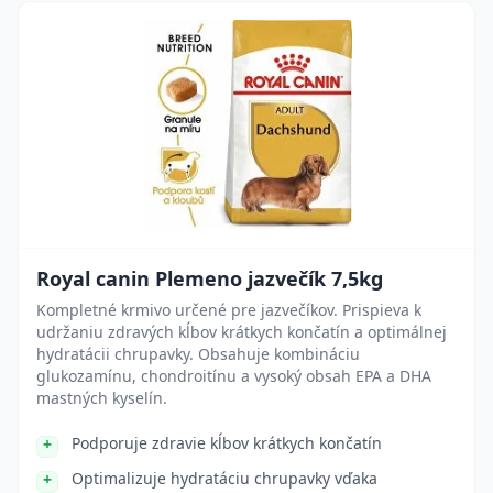
Royal canin Plemeno jazvečík 7,5kg
Kompletné krmivo určené pre jazvečíkov. Prispieva k
udržaniu zdravých kĺbov krátkych končatín a optimálnej
hydratácii chrupavky. Obsahuje kombináciu
glukozamínu, chondroitínu a vysoký obsah EPA a DHA
mastných kyselín.
Podporuje zdravie kĺbov krátkych končatín
Optimalizuje hydratáciu chrupavky vďaka