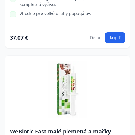
kompletnú výživu.
Vhodné pre veľké druhy papagájov.
37.07 €
Detail
kúpiť
WeBiotic Fast malé plemená a mačky