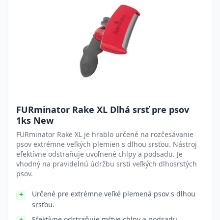
FURminator Rake XL Dlhá srsť pre psov
1ks New
FURminator Rake XL je hrablo určené na rozčesávanie
psov extrémne veľkých plemien s dlhou srsťou. Nástroj
efektívne odstraňuje uvoľnené chlpy a podsadu. Je
vhodný na pravidelnú údržbu srsti veľkých dlhosrstých
psov.
Určené pre extrémne veľké plemená psov s dlhou
srsťou.
Efektívne odstraňuje mŕtve chlpy a podsadu.