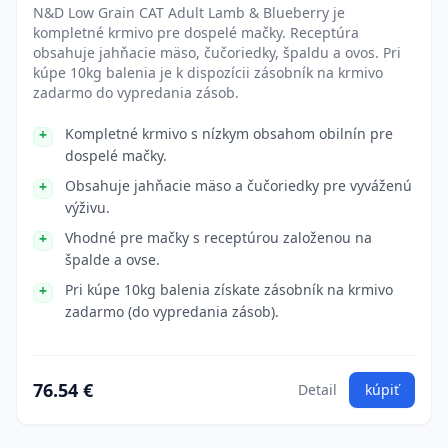
N&D Low Grain CAT Adult Lamb & Blueberry je
kompletné krmivo pre dospelé mačky. Receptúra
obsahuje jahňacie mäso, čučoriedky, špaldu a ovos. Pri
kúpe 10kg balenia je k dispozícii zásobník na krmivo
zadarmo do vypredania zásob.
Kompletné krmivo s nízkym obsahom obilnín pre
dospelé mačky.
Obsahuje jahňacie mäso a čučoriedky pre vyváženú
výživu.
Vhodné pre mačky s receptúrou založenou na
špalde a ovse.
Pri kúpe 10kg balenia získate zásobník na krmivo
zadarmo (do vypredania zásob).
76.54 €
Detail
kúpiť