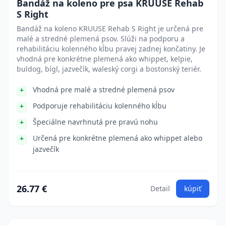
Bandáž na koleno pre psa KRUUSE Rehab
S Right
Bandáž na koleno KRUUSE Rehab S Right je určená pre
malé a stredné plemená psov. Slúži na podporu a
rehabilitáciu kolenného kĺbu pravej zadnej končatiny. Je
vhodná pre konkrétne plemená ako whippet, kelpie,
buldog, bígl, jazvečík, waleský corgi a bostonský teriér.
Vhodná pre malé a stredné plemená psov
Podporuje rehabilitáciu kolenného kĺbu
Špeciálne navrhnutá pre pravú nohu
Určená pre konkrétne plemená ako whippet alebo
jazvečík
26.77 €
Detail
kúpiť