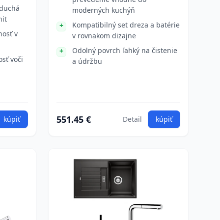
oduchá
moderných kuchýň
nit
Kompatibilný set dreza a batérie
nosť v
v rovnakom dizajne
Odolný povrch ľahký na čistenie
osť voči
a údržbu
551.45 €
kúpiť
Detail
kúpiť