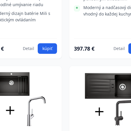
odlné umývanie riadu
Moderný a nadčasový di
erný dizajn batérie Mili s
vhodný do každej kuchy
ktickým ovládaním
 €
397.78 €
Detail
kúpiť
Detail