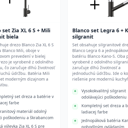
 set Zia XL 6 S + Mili
Blanco set Legra 6 + 
it biela
silgranit
huje drezo Blanco Zia XL 6 S
Set obsahuje silgranitové dr
u Blanco Mili, oboje v
Blanco Legra 6 a jednopákov
tovom prevedení v bielej
batériu Blanco Kano-S. Oba 
rezo je vyrobené z odolného
vyrobené z odolného silgrani
tu, čo zaručuje dlhú životnosť
zaručuje dlhú životnosť a
uchú údržbu. Batéria Mili
jednoduchú údržbu. Ide o k
set moderným dizajnom a
riešenie pre modernú kuchy
sťou.
Vysokokvalitný silgranit
pletný set dreza a batérie v
odolávajúci poškodeniu 
iacej farbe
Kompletný set dreza a b
granitový materiál odolný
ladiacej farbe
ti poškodeniu a škrabancom
Jednopáková batéria Ka
ká výlevka Zia XL 6 S pre
pohodlným ovládaním