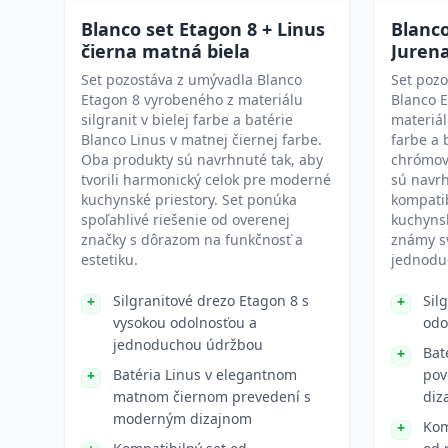
Blanco set Etagon 8 + Linus
Blanco
čierna matná biela
Juren
Set pozostáva z umývadla Blanco
Set pozo
Etagon 8 vyrobeného z materiálu
Blanco 
silgranit v bielej farbe a batérie
materiál
Blanco Linus v matnej čiernej farbe.
farbe a 
Oba produkty sú navrhnuté tak, aby
chrómov
tvorili harmonický celok pre moderné
sú navr
kuchynské priestory. Set ponúka
kompatib
spoľahlivé riešenie od overenej
kuchynsk
značky s dôrazom na funkčnosť a
známy s
estetiku.
jednodu
Silgranitové drezo Etagon 8 s
Sil
vysokou odolnosťou a
odo
jednoduchou údržbou
Bat
Batéria Linus v elegantnom
pov
matnom čiernom prevedení s
diz
moderným dizajnom
Kom