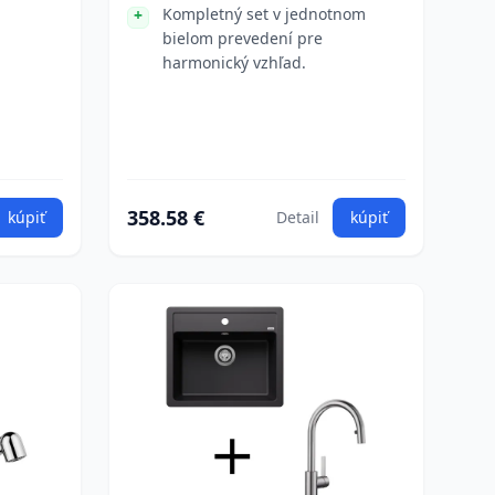
Kompletný set v jednotnom
bielom prevedení pre
harmonický vzhľad.
358.58 €
kúpiť
Detail
kúpiť