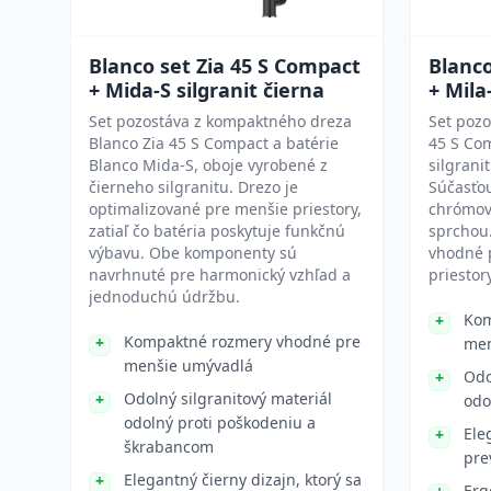
Blanco set Zia 45 S Compact
Blanco
+ Mida-S silgranit čierna
+ Mila
Set pozostáva z kompaktného dreza
Set pozo
Blanco Zia 45 S Compact a batérie
45 S Co
Blanco Mida-S, oboje vyrobené z
silgrani
čierneho silgranitu. Drezo je
Súčasťou
optimalizované pre menšie priestory,
chrómov
zatiaľ čo batéria poskytuje funkčnú
sprchou.
výbavu. Obe komponenty sú
vhodné 
navrhnuté pre harmonický vzhľad a
priestory
jednoduchú údržbu.
Kom
Kompaktné rozmery vhodné pre
men
menšie umývadlá
Odo
Odolný silgranitový materiál
odo
odolný proti poškodeniu a
Ele
škrabancom
pre
Elegantný čierny dizajn, ktorý sa
Erg