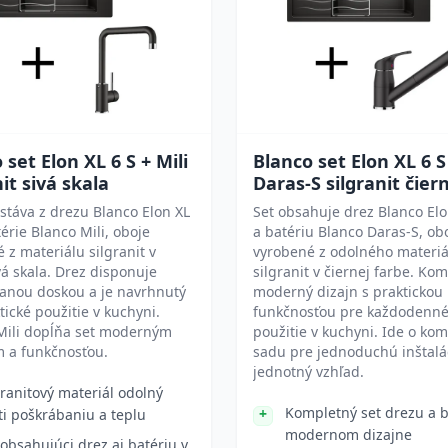
 set Elon XL 6 S + Mili
Blanco set Elon XL 6 S
nit sivá skala
Daras-S silgranit čier
stáva z drezu Blanco Elon XL
Set obsahuje drez Blanco Elo
térie Blanco Mili, oboje
a batériu Blanco Daras-S, ob
 z materiálu silgranit v
vyrobené z odolného materiá
vá skala. Drez disponuje
silgranit v čiernej farbe. Ko
vanou doskou a je navrhnutý
moderný dizajn s praktickou
tické použitie v kuchyni.
funkčnosťou pre každodenn
 Mili dopĺňa set moderným
použitie v kuchyni. Ide o ko
m a funkčnosťou.
sadu pre jednoduchú inštalá
jednotný vzhľad.
granitový materiál odolný
Kompletný set drezu a b
ti poškrábaniu a teplu
modernom dizajne
 obsahujúci drez aj batériu v