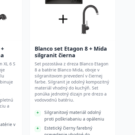
 +
Blanco set Etagon 8 + Mida
na
silgranit čierna
n XL 6 S
Set pozostáva z dreza Blanco Etagon
oje
8 a batérie Blanco Mida, oboje v
lu
silgranitovom prevedení v čiernej
mbinuje
farbe. Silgranit je odolný kompozitný
materiál vhodný do kuchýň. Set
é
ponúka jednotný dizajn pre drezo a
mpletnú
vodovodnú batériu.
ciu a
Silgranitový materiál odolný
proti poškriabaniu a opáleniu
atérie v
Estetický čierny farebný
prevedenie vhodné do