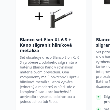
Blanco set Elon XL 6 S +
Blanco
Kano silgranit hliníková
silgra
metalíza
Set pozo
6 S a ba
Set obsahuje drezo Blanco Elon XL 6
vyrobené
S vyrobené z odolného silgranitu a
farbe si
batériu Blanco Kano v rovnakom
integro
materiálovom prevedení. Oba
pre prak
komponenty majú povrchovú úpravu
Batéria
hliníková metalíza, ktorá vytvára
dizajno
jednotný a moderný vzhľad. Ide o
kompletnú sadu pre kuchyňské
Sil
umývadlo s vysokou odolnosťou a
jednoduchou údržbou.
pro
Set