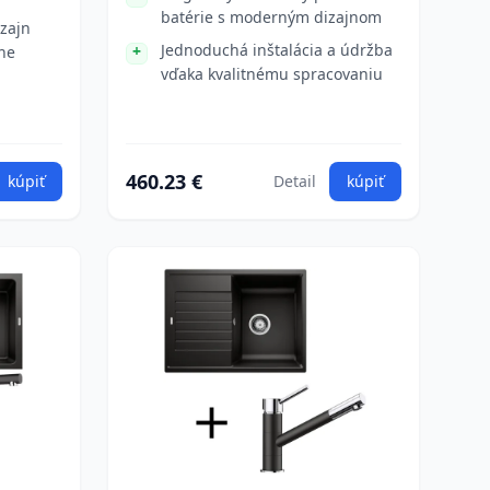
batérie s moderným dizajnom
zajn
Jednoduchá inštalácia a údržba
ne
vďaka kvalitnému spracovaniu
460.23 €
kúpiť
Detail
kúpiť