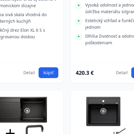
Vysoká odolnosť a jedn
monickom dizajne
údržba materiálu silgra
ba sivá skala vhodná do
Estetický vzhľad a funkč
erných kuchýň
jednom
kčný drez Elon XL 6 S s
Dlhšia životnosť a odoln
egrovanou doskou
poškodeniam
420.3 €
Detail
kúpiť
Detail