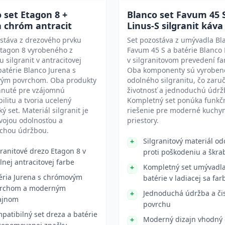
 set Etagon 8 +
Blanco set Favum 45 
a chróm antracit
Linus-S silgranit káva
stáva z drezového prvku
Set pozostáva z umývadla Bl
Etagon 8 vyrobeného z
Favum 45 S a batérie Blanco 
u silgranit v antracitovej
v silgranitovom prevedení fa
batérie Blanco Jurena s
Oba komponenty sú vyroben
ým povrchom. Oba produkty
odolného silgranitu, čo zaru
hnuté pre vzájomnú
životnosť a jednoduchú údrž
ilitu a tvoria ucelený
Kompletný set ponúka funkč
ý set. Materiál silgranit je
riešenie pre moderné kuchy
vojou odolnosťou a
priestory.
chou údržbou.
Silgranitový materiál od
granitové drezo Etagon 8 v
proti poškodeniu a škr
lnej antracitovej farbe
Kompletný set umývadla
éria Jurena s chrómovým
batérie v ladiacej sa far
rchom a moderným
Jednoduchá údržba a či
ajnom
povrchu
patibilný set dreza a batérie
Moderný dizajn vhodný