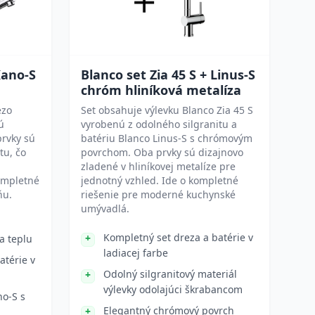
Kano-S
Blanco set Zia 45 S + Linus-S
chróm hliníková metalíza
ezo
Set obsahuje výlevku Blanco Zia 45 S
ú
vyrobenú z odolného silgranitu a
prvky sú
batériu Blanco Linus-S s chrómovým
tu, čo
povrchom. Oba prvky sú dizajnovo
zladené v hliníkovej metalíze pre
ompletné
jednotný vzhled. Ide o kompletné
ňu.
riešenie pre moderné kuchynské
umývadlá.
Kompletný set dreza a batérie v
a teplu
ladiacej farbe
atérie v
Odolný silgranitový materiál
výlevky odolajúci škrabancom
no-S s
Elegantný chrómový povrch