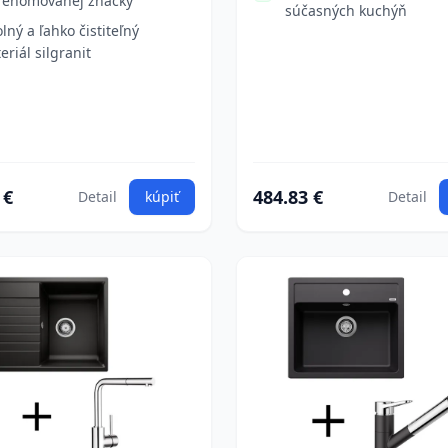
renomovanej značky
súčasných kuchýň
lný a ľahko čistiteľný
eriál silgranit
 €
484.83 €
Detail
kúpiť
Detail