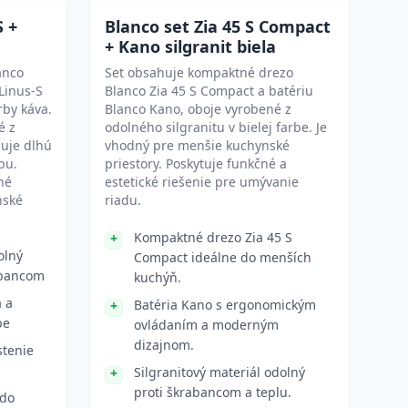
S +
Blanco set Zia 45 S Compact
+ Kano silgranit biela
anco
Set obsahuje kompaktné drezo
Linus-S
Blanco Zia 45 S Compact a batériu
rby káva.
Blanco Kano, oboje vyrobené z
é z
odolného silgranitu v bielej farbe. Je
čuje dlhú
vhodný pre menšie kuchynské
bu.
priestory. Poskytuje funkčné a
né
estetické riešenie pre umývanie
nské
riadu.
Kompaktné drezo Zia 45 S
olný
Compact ideálne do menších
abancom
kuchýň.
 a
Batéria Kano s ergonomickým
be
ovládaním a moderným
dizajnom.
stenie
Silgranitový materiál odolný
proti škrabancom a teplu.
 do