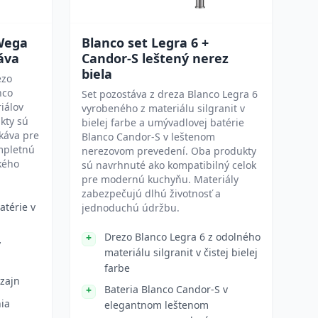
 Wega
Blanco set Legra 6 +
káva
Candor-S leštený nerez
biela
ezo
nco
Set pozostáva z dreza Blanco Legra 6
iálov
vyrobeného z materiálu silgranit v
kty sú
bielej farbe a umývadlovej batérie
káva pre
Blanco Candor-S v leštenom
mpletnú
nerezovom prevedení. Oba produkty
kého
sú navrhnuté ako kompatibilný celok
pre modernú kuchyňu. Materiály
zabezpečujú dlhú životnosť a
atérie v
jednoduchú údržbu.
Drezo Blanco Legra 6 z odolného
ý
materiálu silgranit v čistej bielej
farbe
zajn
Bateria Blanco Candor-S v
nia
elegantnom leštenom