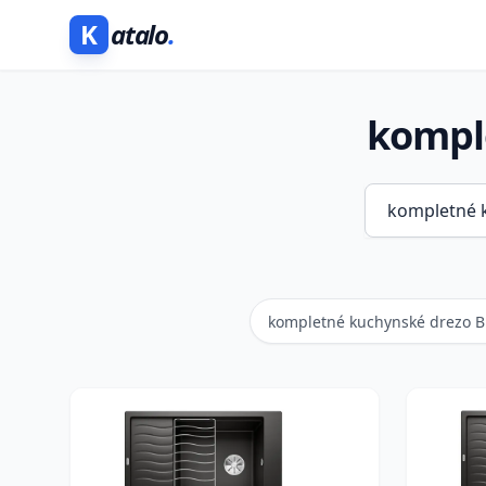
K
atalo
.
kompl
kompletné kuchynské drezo B