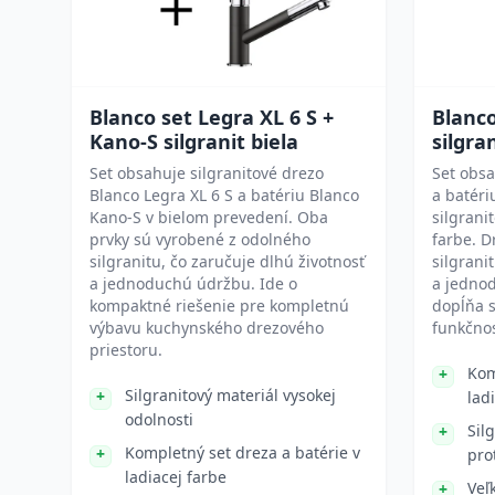
Blanco set Legra XL 6 S +
Blanco
Kano-S silgranit biela
silgran
Set obsahuje silgranitové drezo
Set obsa
Blanco Legra XL 6 S a batériu Blanco
a batéri
Kano-S v bielom prevedení. Oba
silgrani
prvky sú vyrobené z odolného
farbe. D
silgranitu, čo zaručuje dlhú životnosť
silgrani
a jednoduchú údržbu. Ide o
a jednod
kompaktné riešenie pre kompletnú
dopĺňa 
výbavu kuchynského drezového
funkčno
priestoru.
Kom
Silgranitový materiál vysokej
lad
odolnosti
Sil
Kompletný set dreza a batérie v
pro
ladiacej farbe
Veľ