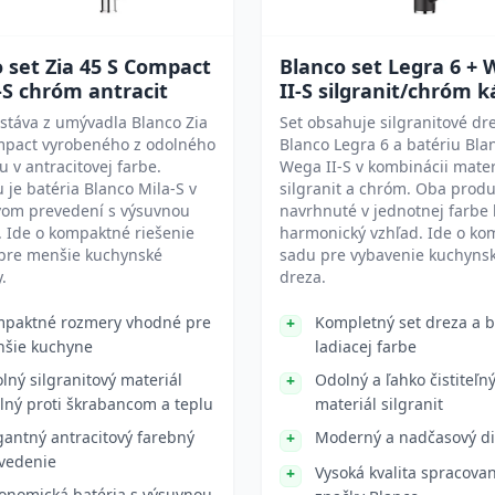
 set Zia 45 S Compact
Blanco set Legra 6 +
-S chróm antracit
II-S silgranit/chróm 
stáva z umývadla Blanco Zia
Set obsahuje silgranitové dr
mpact vyrobeného z odolného
Blanco Legra 6 a batériu Bla
tu v antracitovej farbe.
Wega II-S v kombinácii mater
 je batéria Blanco Mila-S v
silgranit a chróm. Oba produ
om prevedení s výsuvnou
navrhnuté v jednotnej farbe 
 Ide o kompaktné riešenie
harmonický vzhľad. Ide o ko
pre menšie kuchynské
sadu pre vybavenie kuchyns
.
dreza.
paktné rozmery vhodné pre
Kompletný set dreza a b
šie kuchyne
ladiacej farbe
lný silgranitový materiál
Odolný a ľahko čistiteľn
lný proti škrabancom a teplu
materiál silgranit
gantný antracitový farebný
Moderný a nadčasový di
vedenie
Vysoká kvalita spracova
onomická batéria s výsuvnou