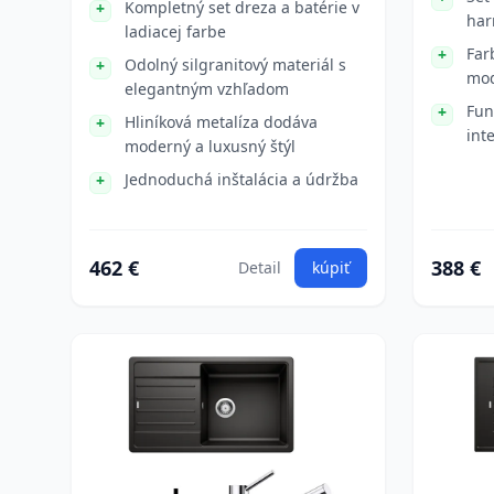
Kompletný set dreza a batérie v
har
ladiacej farbe
Far
Odolný silgranitový materiál s
mod
elegantným vzhľadom
Fun
Hliníková metalíza dodáva
int
moderný a luxusný štýl
Jednoduchá inštalácia a údržba
462 €
388 €
Detail
kúpiť