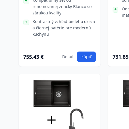
Kompatibilný set od
od 
renomovanej značky Blanco so
Odo
zárukou kvality
mat
Kontrastný vzhľad bieleho dreza
a čiernej batérie pre modernú
kuchynu
755.43 €
731.85
Detail
kúpiť