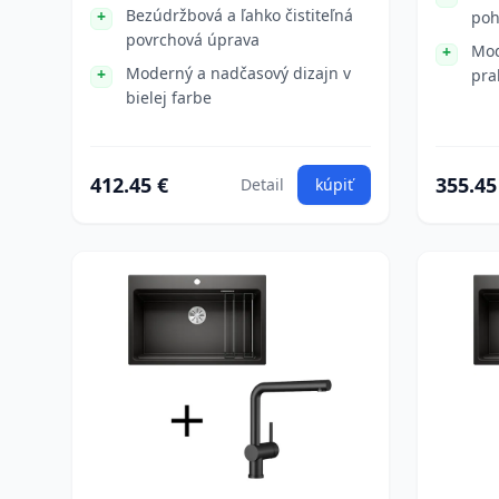
Bezúdržbová a ľahko čistiteľná
poh
povrchová úprava
Mod
Moderný a nadčasový dizajn v
pra
bielej farbe
412.45 €
355.45
Detail
kúpiť