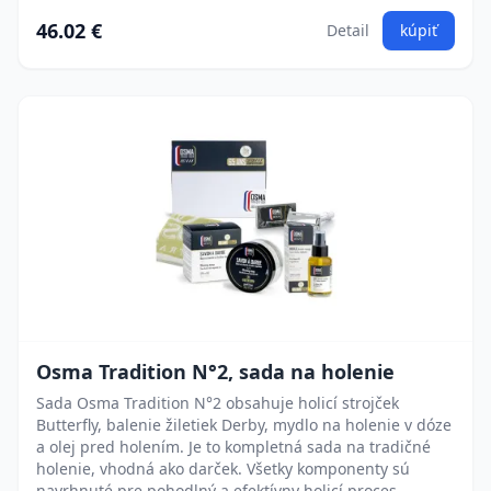
46.02 €
Detail
kúpiť
Osma Tradition N°2, sada na holenie
Sada Osma Tradition N°2 obsahuje holicí strojček
Butterfly, balenie žiletiek Derby, mydlo na holenie v dóze
a olej pred holením. Je to kompletná sada na tradičné
holenie, vhodná ako darček. Všetky komponenty sú
navrhnuté pre pohodlný a efektívny holicí proces.