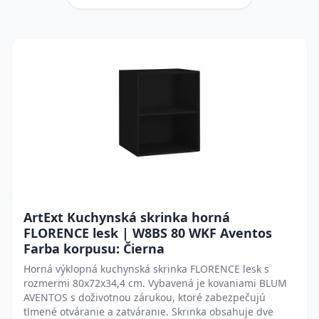
ArtExt Kuchynská skrinka horná
FLORENCE lesk | W8BS 80 WKF Aventos
Farba korpusu: Čierna
Horná výklopná kuchynská skrinka FLORENCE lesk s
rozmermi 80x72x34,4 cm. Vybavená je kovaniami BLUM
AVENTOS s doživotnou zárukou, ktoré zabezpečujú
tlmené otváranie a zatváranie. Skrinka obsahuje dve