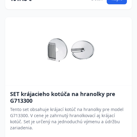
SET krájacieho kotúča na hranolky pre
G713300
Tento set obsahuje krájací kotúč na hranolky pre model
G713300. V cene je zahrnutý hranolkovací aj krájací
kotúč. Set je určený na jednoduchú výmenu a údržbu
zariadenia.