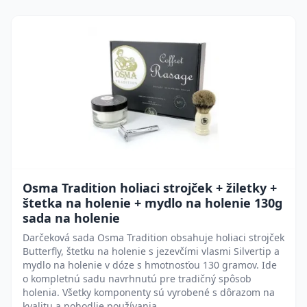
Osma Tradition holiaci strojček + žiletky +
štetka na holenie + mydlo na holenie 130g
sada na holenie
Darčeková sada Osma Tradition obsahuje holiaci strojček
Butterfly, štetku na holenie s jezevčími vlasmi Silvertip a
mydlo na holenie v dóze s hmotnosťou 130 gramov. Ide
o kompletnú sadu navrhnutú pre tradičný spôsob
holenia. Všetky komponenty sú vyrobené s dôrazom na
kvalitu a pohodlie používania.