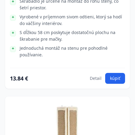
Škrabadlo je určené na montáž do rohu steny, čo
šetrí priestor.
Vyrobené v príjemnom sivom odtieni, ktorý sa hodí
do väčšiny interiérov.
S dĺžkou 58 cm poskytuje dostatočnú plochu na
škrabanie pre mačky.
Jednoduchá montáž na stenu pre pohodlné
používanie.
13.84 €
Detail
kúpiť