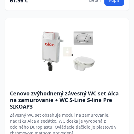
61.56 €
Detail
kúpiť
Cenovo zvýhodnený závesný WC set Alca
na zamurovanie + WC S-Line S-line Pre
SIKOAP3
Závesný WC set obsahuje modul na zamurovanie,
nádržku Alca a sedátko. WC doska je vyrobená z
odolného Duroplastu. Ovládacie tlačidlo je plastové v
chrómovom matnom prevedení.