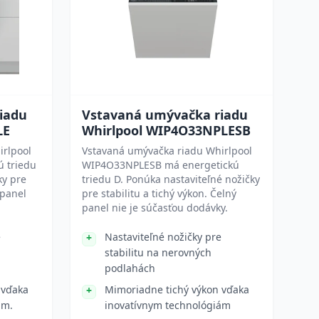
iadu
Vstavaná umývačka riadu
LE
Whirlpool WIP4O33NPLESB
irlpool
Vstavaná umývačka riadu Whirlpool
 triedu
WIP4O33NPLESB má energetickú
ky pre
triedu D. Ponúka nastaviteľné nožičky
 panel
pre stabilitu a tichý výkon. Čelný
panel nie je súčasťou dodávky.
e
Nastaviteľné nožičky pre
stabilitu na nerovných
podlahách
 vďaka
Mimoriadne tichý výkon vďaka
ám.
inovatívnym technológiám