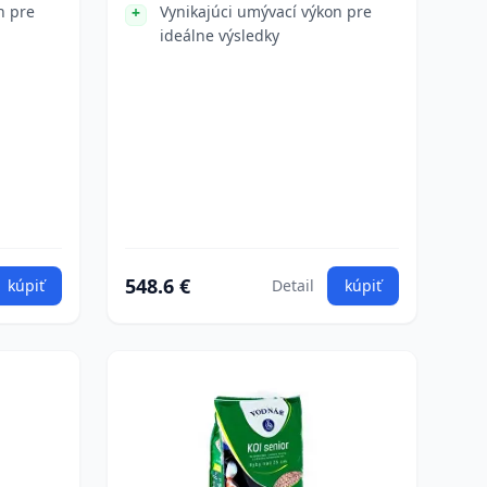
n pre
Vynikajúci umývací výkon pre
ideálne výsledky
548.6 €
kúpiť
Detail
kúpiť