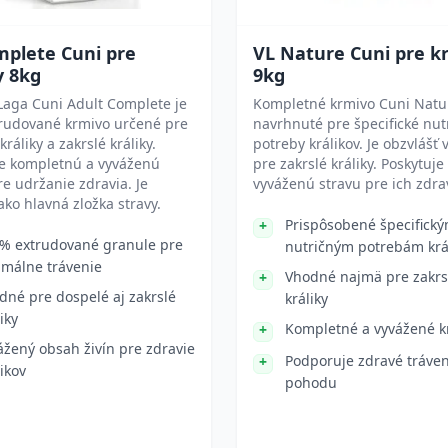
mplete Cuni pre
VL Nature Cuni pre kr
y 8kg
9kg
Laga Cuni Adult Complete je
Kompletné krmivo Cuni Natu
trudované krmivo určené pre
navrhnuté pre špecifické nut
ráliky a zakrslé králiky.
potreby králikov. Je obzvlášť
je kompletnú a vyváženú
pre zakrslé králiky. Poskytuje
re udržanie zdravia. Je
vyváženú stravu pre ich zdra
ko hlavná zložka stravy.
Prispôsobené špecifick
% extrudované granule pre
nutričným potrebám krá
imálne trávenie
Vhodné najmä pre zakrs
dné pre dospelé aj zakrslé
králiky
iky
Kompletné a vyvážené k
ážený obsah živín pre zdravie
Podporuje zdravé tráven
likov
pohodu