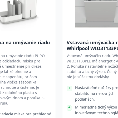
va na umývanie riadu
Vstavaná umývačka r
Whirlpool WIO3T133P
 na umývanie riadu PURO
Vstavaná umývačka riadu Wh
e odkladaciu misku pre
WIO3T133PLE má energetickú
é umiestnenie pri dreze.
D. Ponúka nastaviteľné nožič
e ľahké plnenie a
stabilitu a tichý výkon. Čelný
nie saponátu, pričom
nie je súčasťou dodávky.
ľná vložka zásobníka
 schnutie a čistenie. Je
Nastaviteľné nožičky pr
 z odolného plastu s
stabilitu na nerovných
ykovým dnom a ponúka 3-
podlahách.
áruku.
Mimoriadne tichý výkon
inovatívnym technológi
ladacia miska pre prehľadné