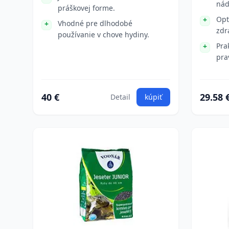
nád
práškovej forme.
Opt
Vhodné pre dlhodobé
zdr
používanie v chove hydiny.
Pra
pra
40 €
29.58 
Detail
kúpiť