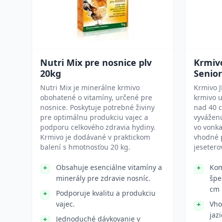
Nutri Mix pre nosnice plv
Krmivo
20kg
Senior
Nutri Mix je minerálne krmivo
Krmivo J
obohatené o vitamíny, určené pre
krmivo u
nosnice. Poskytuje potrebné živiny
nad 40 c
pre optimálnu produkciu vajec a
vyváženú
podporu celkového zdravia hydiny.
vo vonka
Krmivo je dodávané v praktickom
vhodné 
balení s hmotnosťou 20 kg.
jesetero
Obsahuje esenciálne vitamíny a
Kom
minerály pre zdravie nosníc.
špe
cm
Podporuje kvalitu a produkciu
vajec.
Vho
jaz
Jednoduché dávkovanie v