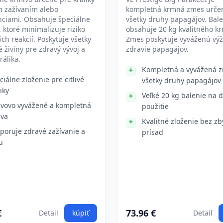
ým zažívaním alebo
kompletná krmná zmes urče
nciami. Obsahuje špeciálne
všetky druhy papagájov. Bal
, ktoré minimalizuje riziko
obsahuje 20 kg kvalitného kr
ých reakcií. Poskytuje všetky
Zmes poskytuje vyváženú výž
 živiny pre zdravý vývoj a
zdravie papagájov.
králika.
Kompletná a vyvážená 
ciálne zloženie pre citlivé
všetky druhy papagájov
iky
Veľké 20 kg balenie na 
ivovo vyvážené a kompletná
použitie
ava
Kvalitné zloženie bez z
poruje zdravé zažívanie a
prísad
u
€
73.96 €
Detail
kúpiť
Detail