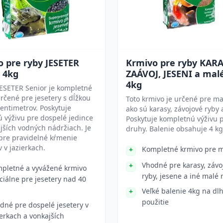
 pre ryby JESETER
Krmivo pre ryby KARA
 4kg
ZAÁVOJ, JESENI a mal
4kg
ESETER Senior je kompletné
rčené pre jesetery s dĺžkou
Toto krmivo je určené pre ma
entimetrov. Poskytuje
ako sú karasy, závojové ryby 
 výživu pre dospelé jedince
Poskytuje kompletnú výživu p
jších vodných nádržiach. Je
druhy. Balenie obsahuje 4 kg
pre pravidelné kŕmenie
v v jazierkach.
Kompletné krmivo pre m
Vhodné pre karasy, závo
pletné a vyvážené krmivo
ryby, jesene a iné malé 
ciálne pre jesetery nad 40
Veľké balenie 4kg na d
použitie
dné pre dospelé jesetery v
ierkach a vonkajších