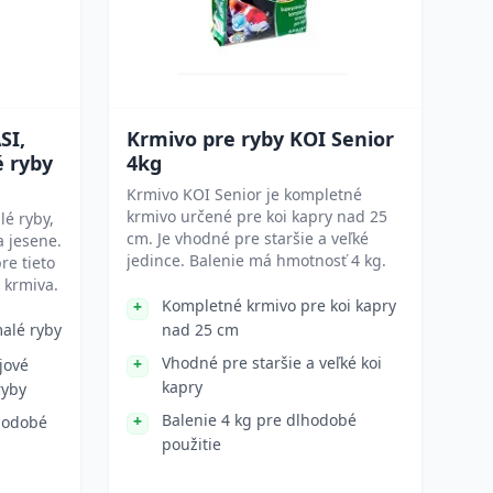
SI,
Krmivo pre ryby KOI Senior
é ryby
4kg
Krmivo KOI Senior je kompletné
krmivo určené pre koi kapry nad 25
lé ryby,
cm. Je vhodné pre staršie a veľké
a jesene.
jedince. Balenie má hmotnosť 4 kg.
re tieto
 krmiva.
Kompletné krmivo pre koi kapry
alé ryby
nad 25 cm
Vhodné pre staršie a veľké koi
jové
kapry
ryby
Balenie 4 kg pre dlhodobé
lhodobé
použitie