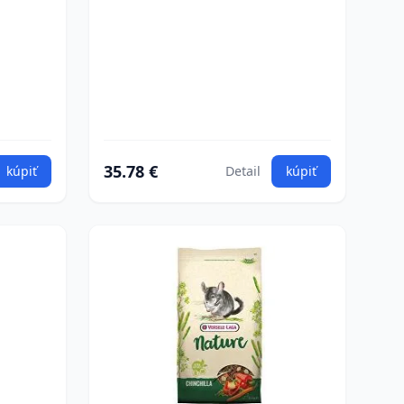
35.78 €
kúpiť
Detail
kúpiť