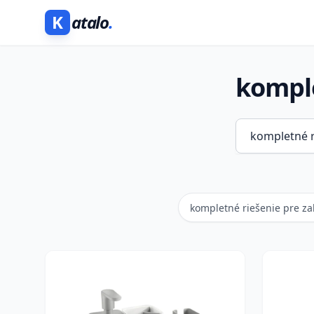
K
atalo
.
komple
kompletné riešenie pre z