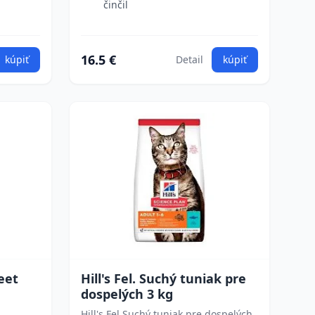
činčil
16.5 €
kúpiť
Detail
kúpiť
eet
Hill's Fel. Suchý tuniak pre
dospelých 3 kg
Hill's Fel Suchý tuniak pre dospelých