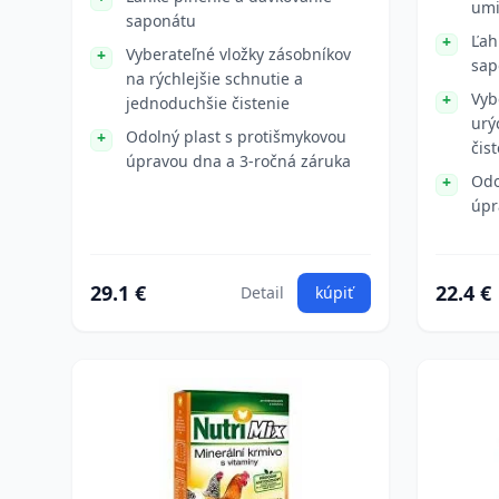
umi
saponátu
Ľah
Vyberateľné vložky zásobníkov
sap
na rýchlejšie schnutie a
Vyb
jednoduchšie čistenie
urý
Odolný plast s protišmykovou
čis
úpravou dna a 3-ročná záruka
Odo
úpr
29.1 €
22.4 €
Detail
kúpiť