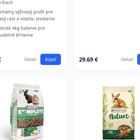
ržiach
imálny výživový profil pre
avý rast a vitalitu jeseterov
ktické 4kg balenie pre
videlné kŕmenie
€
29.69 €
Detail
kúpiť
Detail