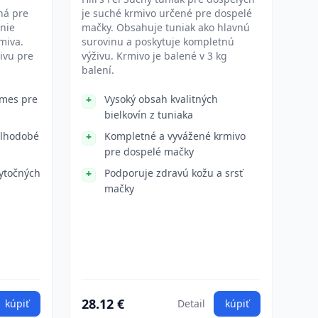
ná pre
je suché krmivo určené pre dospelé
enie
mačky. Obsahuje tuniak ako hlavnú
miva.
surovinu a poskytuje kompletnú
ivu pre
výživu. Krmivo je balené v 3 kg
balení.
zmes pre
Vysoký obsah kvalitných
bielkovín z tuniaka
dlhodobé
Kompletné a vyvážené krmivo
pre dospelé mačky
bytočných
Podporuje zdravú kožu a srsť
mačky
28.12 €
kúpiť
Detail
kúpiť