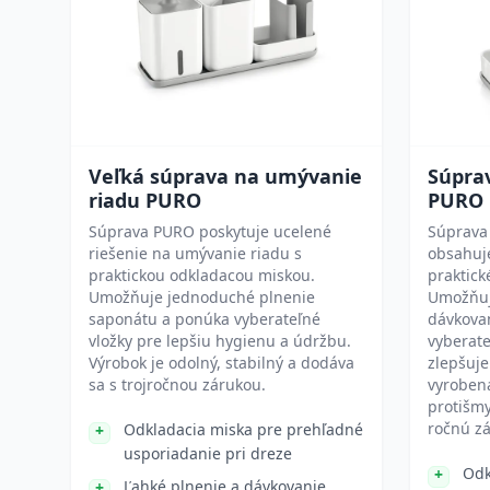
Veľká súprava na umývanie
Súpra
riadu PURO
PURO
Súprava PURO poskytuje ucelené
Súprava
riešenie na umývanie riadu s
obsahuj
praktickou odkladacou miskou.
praktick
Umožňuje jednoduché plnenie
Umožňuj
saponátu a ponúka vyberateľné
dávkova
vložky pre lepšiu hygienu a údržbu.
vyberate
Výrobok je odolný, stabilný a dodáva
zlepšuje
sa s trojročnou zárukou.
vyrobená
protišm
ročnú z
Odkladacia miska pre prehľadné
usporiadanie pri dreze
Odk
Ľahké plnenie a dávkovanie