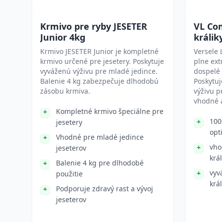
Krmivo pre ryby JESETER
VL Co
Junior 4kg
králik
Krmivo JESETER Junior je kompletné
Versele 
krmivo určené pre jesetery. Poskytuje
plne ex
vyváženú výživu pre mladé jedince.
dospelé k
Balenie 4 kg zabezpečuje dlhodobú
Poskytu
zásobu krmiva.
výživu p
vhodné a
Kompletné krmivo špeciálne pre
100
jesetery
opt
Vhodné pre mladé jedince
vho
jeseterov
král
Balenie 4 kg pre dlhodobé
vyv
použitie
krá
Podporuje zdravý rast a vývoj
jeseterov