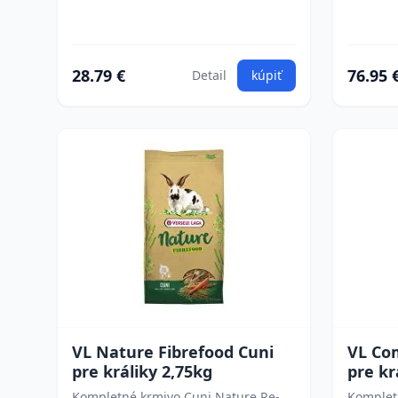
28.79 €
76.95 
Detail
kúpiť
VL Nature Fibrefood Cuni
VL Com
pre králiky 2,75kg
pre kr
Kompletné krmivo Cuni Nature Re-
Kompletn