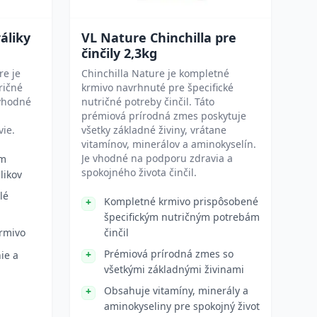
áliky
VL Nature Chinchilla pre
činčily 2,3kg
re je
Chinchilla Nature je kompletné
ričné
krmivo navrhnuté pre špecifické
 vhodné
nutričné potreby činčil. Táto
prémiová prírodná zmes poskytuje
vie.
všetky základné živiny, vrátane
vitamínov, minerálov a aminokyselín.
Je vhodné na podporu zdravia a
ým
spokojného života činčil.
likov
lé
Kompletné krmivo prispôsobené
špecifickým nutričným potrebám
rmivo
činčil
Prémiová prírodná zmes so
ie a
všetkými základnými živinami
Obsahuje vitamíny, minerály a
aminokyseliny pre spokojný život