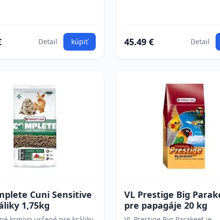
€
45.49 €
Detail
kúpiť
Detail
plete Cuni Sensitive
VL Prestige Big Parak
áliky 1,75kg
pre papagáje 20 kg
é krmivo určené pre králiky
VL Prestige Big Parakeet je