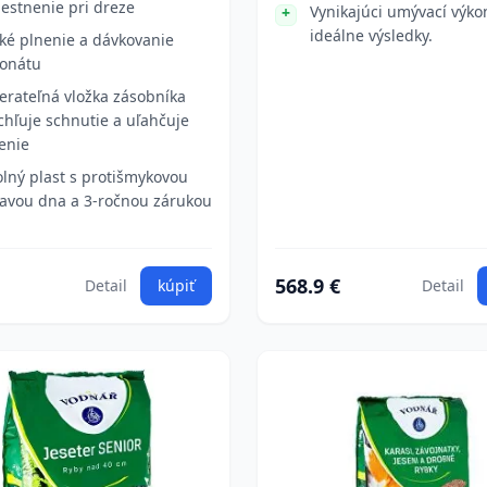
estnenie pri dreze
Vynikajúci umývací výko
ideálne výsledky.
ké plnenie a dávkovanie
onátu
erateľná vložka zásobníka
chľuje schnutie a uľahčuje
tenie
lný plast s protišmykovou
avou dna a 3-ročnou zárukou
568.9 €
Detail
kúpiť
Detail