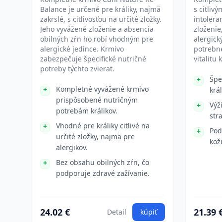
Balance je určené pre králiky, najmä
s citliv
zakrslé, s citlivosťou na určité zložky.
intolera
Jeho vyvážené zloženie a absencia
zloženie
obilných zŕn ho robí vhodným pre
alergick
alergické jedince. Krmivo
potrebné
zabezpečuje špecifické nutričné
vitalitu 
potreby týchto zvierat.
Špe
Kompletné vyvážené krmivo
král
prispôsobené nutričným
Výž
potrebám králikov.
str
Vhodné pre králiky citlivé na
Pod
určité zložky, najmä pre
kož
alergikov.
Bez obsahu obilných zŕn, čo
podporuje zdravé zažívanie.
24.02 €
21.39 
Detail
kúpiť