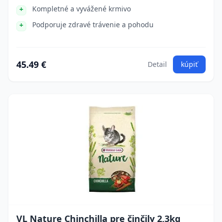
Kompletné a vyvážené krmivo
Podporuje zdravé trávenie a pohodu
45.49 €
Detail
kúpiť
VL Nature Chinchilla pre činčily 2,3kg