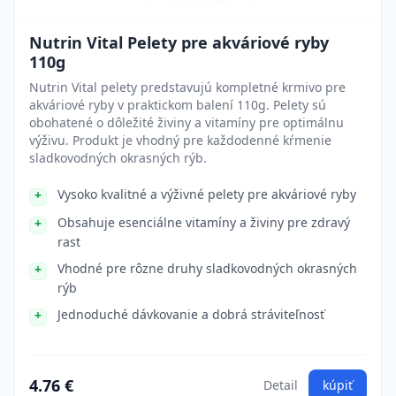
Nutrin Vital Pelety pre akváriové ryby
110g
Nutrin Vital pelety predstavujú kompletné krmivo pre
akváriové ryby v praktickom balení 110g. Pelety sú
obohatené o dôležité živiny a vitamíny pre optimálnu
výživu. Produkt je vhodný pre každodenné kŕmenie
sladkovodných okrasných rýb.
Vysoko kvalitné a výživné pelety pre akváriové ryby
Obsahuje esenciálne vitamíny a živiny pre zdravý
rast
Vhodné pre rôzne druhy sladkovodných okrasných
rýb
Jednoduché dávkovanie a dobrá stráviteľnosť
4.76 €
Detail
kúpiť