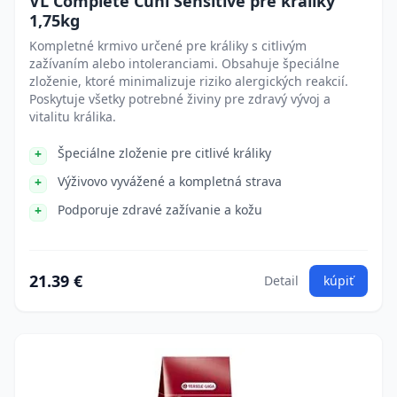
VL Complete Cuni Sensitive pre králiky
1,75kg
Kompletné krmivo určené pre králiky s citlivým
zažívaním alebo intoleranciami. Obsahuje špeciálne
zloženie, ktoré minimalizuje riziko alergických reakcií.
Poskytuje všetky potrebné živiny pre zdravý vývoj a
vitalitu králika.
Špeciálne zloženie pre citlivé králiky
Výživovo vyvážené a kompletná strava
Podporuje zdravé zažívanie a kožu
21.39 €
Detail
kúpiť