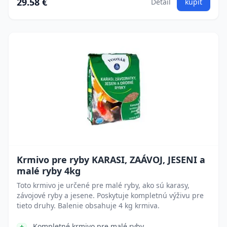
29.58 €
Detail
kúpiť
Krmivo pre ryby KARASI, ZAÁVOJ, JESENI a
malé ryby 4kg
Toto krmivo je určené pre malé ryby, ako sú karasy,
závojové ryby a jesene. Poskytuje kompletnú výživu pre
tieto druhy. Balenie obsahuje 4 kg krmiva.
Kompletné krmivo pre malé ryby