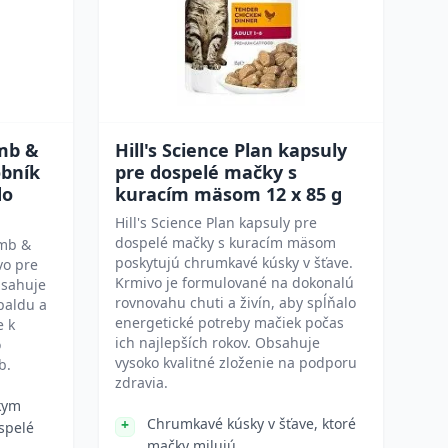
mb &
Hill's Science Plan kapsuly
obník
pre dospelé mačky s
do
kuracím mäsom 12 x 85 g
Hill's Science Plan kapsuly pre
dospelé mačky s kuracím mäsom
amb &
poskytujú chrumkavé kúsky v šťave.
vo pre
Krmivo je formulované na dokonalú
bsahuje
rovnovahu chuti a živín, aby spĺňalo
paldu a
energetické potreby mačiek počas
e k
ich najlepších rokov. Obsahuje
o
vysoko kvalitné zloženie na podporu
b.
zdravia.
kym
Chrumkavé kúsky v šťave, ktoré
spelé
mačky milujú