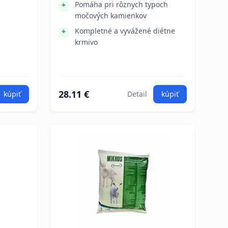
Pomáha pri rôznych typoch
močových kamienkov
Kompletné a vyvážené diétne
krmivo
28.11 €
kúpiť
Detail
kúpiť