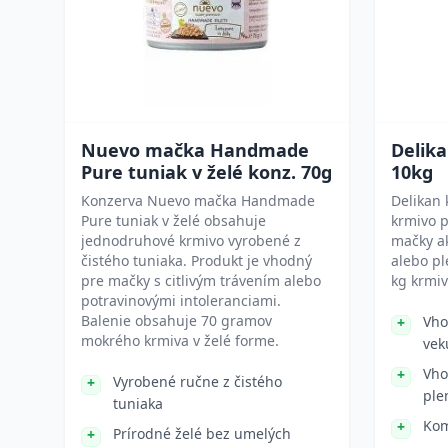
Nuevo mačka Handmade
Delika
Pure tuniak v želé konz. 70g
10kg
Konzerva Nuevo mačka Handmade
Delikan 
Pure tuniak v želé obsahuje
krmivo p
jednodruhové krmivo vyrobené z
mačky ak
čistého tuniaka. Produkt je vhodný
alebo p
pre mačky s citlivým trávením alebo
kg krmiv
potravinovými intoleranciami.
Balenie obsahuje 70 gramov
Vho
mokrého krmiva v želé forme.
vek
Vho
Vyrobené ručne z čistého
ple
tuniaka
Kom
Prírodné želé bez umelých