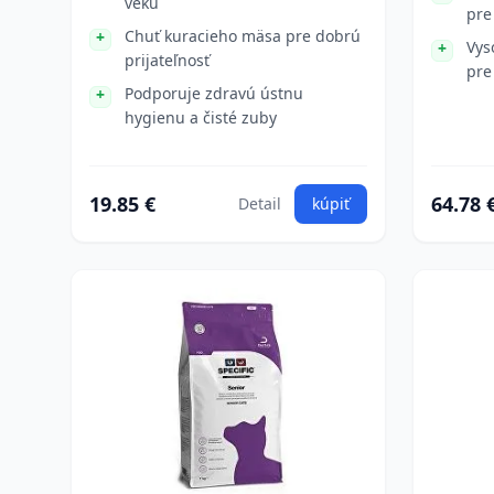
veku
pre
Chuť kuracieho mäsa pre dobrú
Vys
prijateľnosť
pre
Podporuje zdravú ústnu
hygienu a čisté zuby
19.85 €
64.78 
Detail
kúpiť