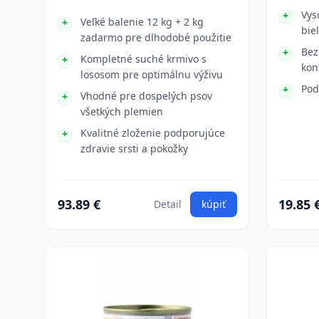
Vys
Veľké balenie 12 kg + 2 kg
bie
zadarmo pre dlhodobé použitie
Bez
Kompletné suché krmivo s
kon
lososom pre optimálnu výživu
Pod
Vhodné pre dospelých psov
všetkých plemien
Kvalitné zloženie podporujúce
zdravie srsti a pokožky
93.89 €
19.85 
Detail
kúpiť