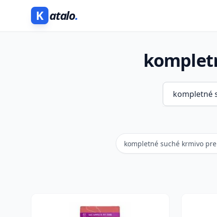
K
atalo
.
kompletn
kompletné suché krmivo pre