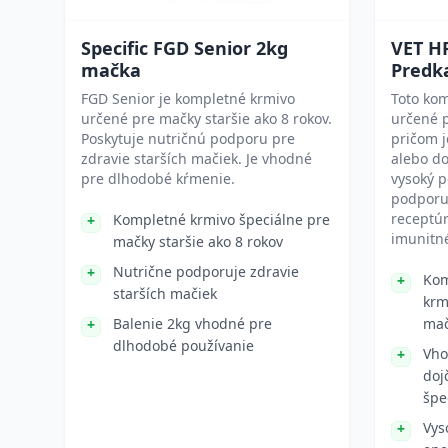
Specific FGD Senior 2kg
VET H
mačka
Predk
FGD Senior je kompletné krmivo
Toto kom
určené pre mačky staršie ako 8 rokov.
určené p
Poskytuje nutričnú podporu pre
pričom j
zdravie starších mačiek. Je vhodné
alebo d
pre dlhodobé kŕmenie.
vysoký p
podporuj
receptúr
Kompletné krmivo špeciálne pre
imunitn
mačky staršie ako 8 rokov
Nutrične podporuje zdravie
Kom
starších mačiek
krm
Balenie 2kg vhodné pre
mač
dlhodobé používanie
Vho
doj
špe
Vys