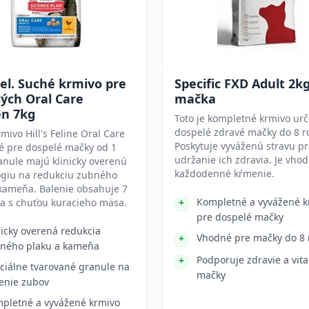
 Fel. Suché krmivo pre
Specific FXD Adult 2k
ých Oral Care
mačka
en 7kg
Toto je kompletné krmivo ur
dospelé zdravé mačky do 8 r
mivo Hill's Feline Oral Care
Poskytuje vyváženú stravu p
é pre dospelé mačky od 1
udržanie ich zdravia. Je vho
anule majú klinicky overenú
každodenné kŕmenie.
ógiu na redukciu zubného
kameňa. Balenie obsahuje 7
Kompletné a vyvážené k
a s chuťou kuracieho mäsa.
pre dospelé mačky
nicky overená redukcia
Vhodné pre mačky do 8 
ného plaku a kameňa
Podporuje zdravie a vita
ciálne tvarované granule na
mačky
tenie zubov
pletné a vyvážené krmivo