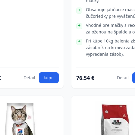
mačky.
Obsahuje jahňacie mäs
čučoriedky pre vyváženú
Vhodné pre mačky s rec
založenou na špalde a o
Pri kúpe 10kg balenia zí
zásobník na krmivo zad
vypredania zásob).
€
76.54 €
Detail
kúpiť
Detail