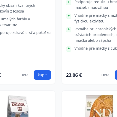
Podporuje redukciu hmo
oký obsah kvalitných
mačiek s nadváhou
lkovín z lososa
Vhodné pre mačky s níz
 umelých farbív a
fyzickou aktivitou
zervantov
Pomáha pri chronických
poruje zdravú srsť a pokožku
tráviacich problémoch, 
hnačka alebo zápcha
Vhodné pre mačky s cuk
€
23.06 €
Detail
kúpiť
Detail