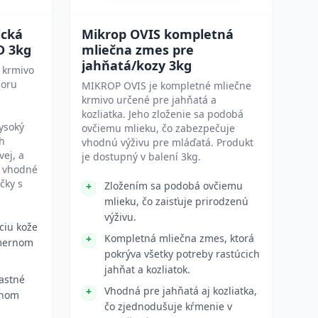
ická
Mikrop OVIS kompletná
D 3kg
mliečna zmes pre
jahňatá/kozy 3kg
 krmivo
poru
MIKROP OVIS je kompletné mliečne
krmivo určené pre jahňatá a
kozliatka. Jeho zloženie sa podobá
ysoký
ovčiemu mlieku, čo zabezpečuje
h
vhodnú výživu pre mláďatá. Produkt
vej, a
je dostupný v balení 3kg.
e vhodné
čky s
Zložením sa podobá ovčiemu
mlieku, čo zaisťuje prirodzenú
výživu.
ciu kože
Kompletná mliečna zmes, ktorá
dmernom
pokrýva všetky potreby rastúcich
jahňat a kozliatok.
astné
Vhodná pre jahňatá aj kozliatka,
ahom
čo zjednodušuje kŕmenie v