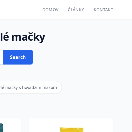
DOMOV
ČLÁNKY
KONTAKT
elé mačky
Search
elé mačky s hovädzím mäsom