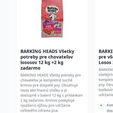
BARKING HEADS Všetky
BARKI
potreby pre chovateľov
pre vš
lososov 12 kg +2 kg
Losos
zadarmo
BARKING
všetkých
BARKING HEADS Všetky potreby pre
komplet
chovateľov je kompletné suché
psy. Obs
krmivo pre dospelé psy. Obsahuje
bielkoví
losos ako hlavnú zložku a je
udržanie
dostupné v balení 12 kg s prídavkom
2 kg zadarmo. Krmivo poskytuje
Kom
vyváženú výživu pre udržanie
celkového zdravia psa.
dos