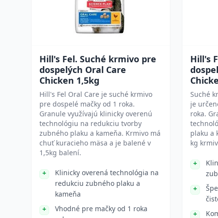
Hill's Fel. Suché krmivo pre
Hill's
dospelých Oral Care
dospel
Chicken 1,5kg
Chick
Hill's Fel Oral Care je suché krmivo
Suché kr
pre dospelé mačky od 1 roka.
je určen
Granule využívajú klinicky overenú
roka. Gr
technológiu na redukciu tvorby
technol
zubného plaku a kameňa. Krmivo má
plaku a 
chuť kuracieho mäsa a je balené v
kg krmiv
1,5kg balení.
Kli
Klinicky overená technológia na
zub
redukciu zubného plaku a
Špe
kameňa
čis
Vhodné pre mačky od 1 roka
Kom