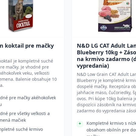
n koktail pre mačky
N&D LG CAT Adult La
Blueberry 10kg + Zás
na krmivo zadarmo (
koktail je kompletné suché
vypredania)
re mačky. Je vhodné pre
éhokoľvek veku, veľkosti
N&D Low Grain CAT Adult L
lemena. Balenie obsahuje 10
Blueberry je kompletné krmi
a.
dospelé mačky. Receptúra o
jahňacie mäso, čučoriedky, š
dné pre mačky akéhokoľvek
ovos. Pri kúpe 10kg balenia j
u
dispozícii zásobník na krmiv
zadarmo do vypredania záso
dné pre všetky veľkosti a
mená mačiek
Kompletné krmivo s níz
pletné suché krmivo
obsahom obilnín pre do