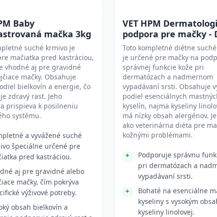
PM Baby
VET HPM Dermatolog
astrovaná mačka 3kg
podpora pre mačky - 
pletné suché krmivo je
Toto kompletné diétne suché
re mačiatka pred kastráciou,
je určené pre mačky na pod
e vhodné aj pre gravidné
správnej funkcie kože pri
ojčiace mačky. Obsahuje
dermatózach a nadmernom
odiel bielkovín a energie, čo
vypadávaní srsti. Obsahuje v
e zdravý rast. Jeho
podiel esenciálnych mastnýc
a prispieva k posilneniu
kyselín, najmä kyseliny linolo
ého systému.
má nízky obsah alergénov. J
ako veterinárna diéta pre ma
kožnými problémami.
pletné a vyvážené suché
ivo špeciálne určené pre
Podporuje správnu funk
iatka pred kastráciou.
pri dermatózach a na
dné aj pre gravidné alebo
vypadávaní srsti.
čiace mačky, čím pokrýva
Bohaté na esenciálne m
cifické výživové potreby.
kyseliny s vysokým obs
oký obsah bielkovín a
kyseliny linolovej.