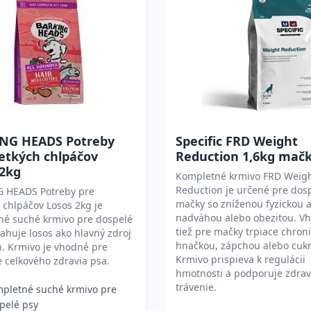
NG HEADS Potreby
Specific FRD Weight
etkých chlpáčov
Reduction 1,6kg mač
 2kg
Kompletné krmivo FRD Weig
Reduction je určené pre dos
 HEADS Potreby pre
mačky so zníženou fyzickou a
 chlpáčov Losos 2kg je
nadváhou alebo obezitou. Vh
né suché krmivo pre dospelé
tiež pre mačky trpiace chron
ahuje losos ako hlavný zdroj
hnačkou, zápchou alebo cuk
n. Krmivo je vhodné pre
Krmivo prispieva k regulácii
 celkového zdravia psa.
hmotnosti a podporuje zdra
trávenie.
pletné suché krmivo pre
pelé psy