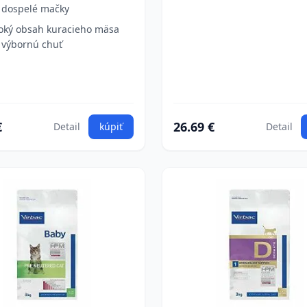
 dospelé mačky
oký obsah kuracieho mäsa
 výbornú chuť
€
26.69 €
Detail
kúpiť
Detail