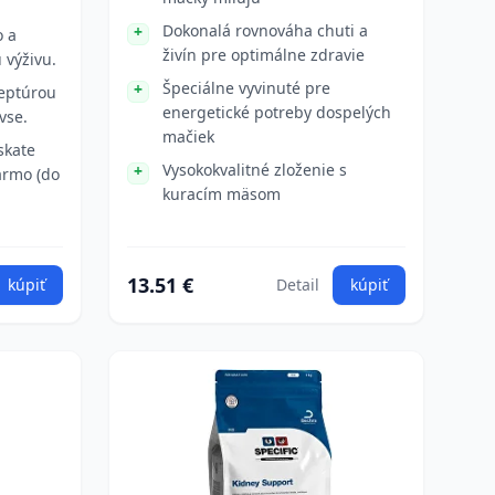
Dokonalá rovnováha chuti a
o a
živín pre optimálne zdravie
 výživu.
Špeciálne vyvinuté pre
eptúrou
energetické potreby dospelých
vse.
mačiek
skate
Vysokokvalitné zloženie s
armo (do
kuracím mäsom
13.51 €
kúpiť
Detail
kúpiť