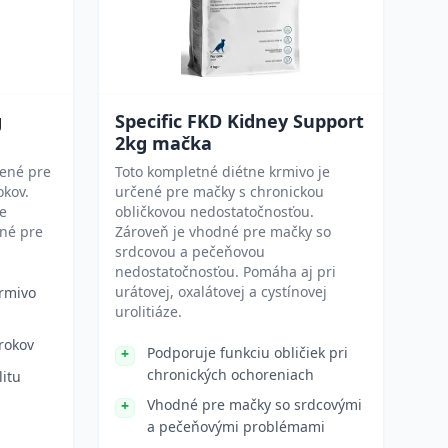
g
Specific FKD Kidney Support
2kg mačka
čené pre
Toto kompletné diétne krmivo je
okov.
určené pre mačky s chronickou
re
obličkovou nedostatočnosťou.
dné pre
Zároveň je vhodné pre mačky so
srdcovou a pečeňovou
nedostatočnosťou. Pomáha aj pri
urátovej, oxalátovej a cystínovej
rmivo
urolitiáze.
rokov
Podporuje funkciu obličiek pri
chronických ochoreniach
litu
Vhodné pre mačky so srdcovými
a pečeňovými problémami