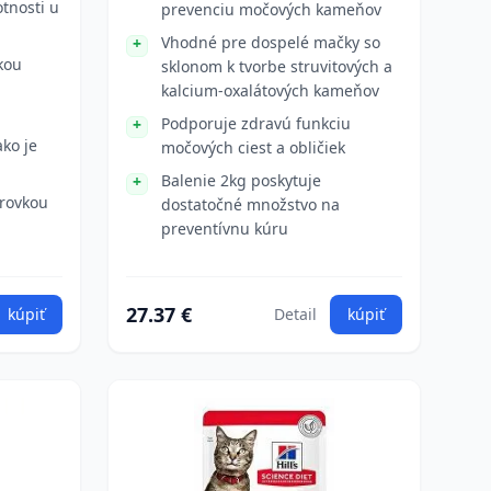
tnosti u
prevenciu močových kameňov
Vhodné pre dospelé mačky so
kou
sklonom k tvorbe struvitových a
kalcium-oxalátových kameňov
Podporuje zdravú funkciu
ako je
močových ciest a obličiek
Balenie 2kg poskytuje
rovkou
dostatočné množstvo na
preventívnu kúru
27.37 €
kúpiť
Detail
kúpiť