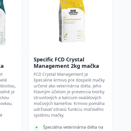
Specific FCD Crystal
ka
Management 2kg mačka
ht
FCD Crystal Management je
pelé
špeciálne krmivo pre dospelé mačky
ktivitou,
určené ako veterinárna diéta. Jeho
odné je
hlavným účelom je prevencia tvorby
ickou
struvitových a kalcium-oxalátových
rovkou.
močových kameňov. Krmivo pomáha
udržiavať zdravú funkciu močového
vé
systému mačky.
Špeciálna veterinárna diéta na