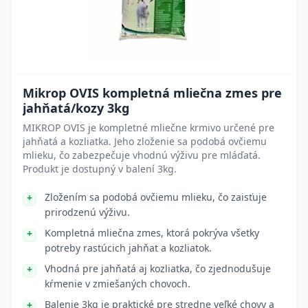
Mikrop OVIS kompletná mliečna zmes pre
jahňatá/kozy 3kg
MIKROP OVIS je kompletné mliečne krmivo určené pre
jahňatá a kozliatka. Jeho zloženie sa podobá ovčiemu
mlieku, čo zabezpečuje vhodnú výživu pre mláďatá.
Produkt je dostupný v balení 3kg.
Zložením sa podobá ovčiemu mlieku, čo zaisťuje
prirodzenú výživu.
Kompletná mliečna zmes, ktorá pokrýva všetky
potreby rastúcich jahňat a kozliatok.
Vhodná pre jahňatá aj kozliatka, čo zjednodušuje
kŕmenie v zmiešaných chovoch.
Balenie 3kg je praktické pre stredne veľké chovy a