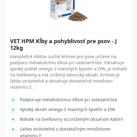
VET HPM Kĺby a pohyblivosť pre psov - J
12kg
Kompletné diétne suché krmivo pre psov určené na
podporu metabolizmu kĺbov pri osteoartróze. Obsahuje
vysoký podiel omega-3 mastných kyselín a EPA, je bohaté
na bielkoviny a má znížený kalorický obsah. Krmivo je
ľahko stráviteľné a obsahuje dostatočné množstvo
vitamínu E.
Podporuje metabolizmus kĺbov pri osteoartróze
Vysoký obsah omega-3 mastných kyselín a EPA
Bohaté na bielkoviny so zníženým obsahom kalórií
Ľahko stráviteľné s dostatočným množstvom
vitamínu E