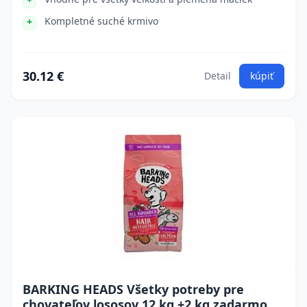
Kompletné suché krmivo
30.12 €
Detail
kúpiť
BARKING HEADS Všetky potreby pre
chovateľov lososov 12 kg +2 kg zadarmo