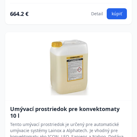
664.2 €
Detail
kúpiť
Umývací prostriedok pre konvektomaty
10 l
Tento umývací prostriedok je určený pre automatické
umývacie systémy Lainox a Alphatech. Je vhodný pre
konvektomaty ako ICON, LEO, Sapiens a Naboo. Dodáva