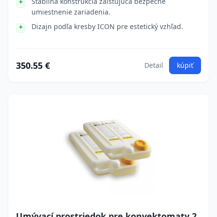
Stabilná konštrukcia zaisťujúca bezpečné
umiestnenie zariadenia.
Dizajn podľa kresby ICON pre estetický vzhľad.
350.55 €
Detail
kúpiť
Umývací prostriedok pre konvektomaty 2