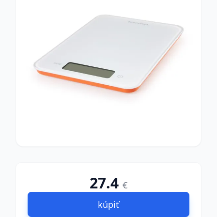
27.4
€
kúpiť