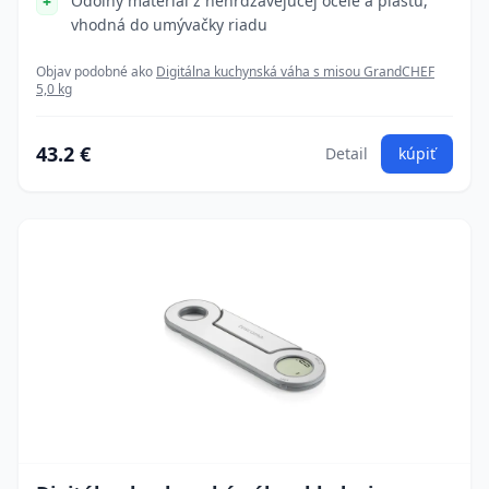
Odolný materiál z nehrdzavejúcej ocele a plastu,
vhodná do umývačky riadu
Objav podobné ako
Digitálna kuchynská váha s misou GrandCHEF
5,0 kg
43.2 €
Detail
kúpiť