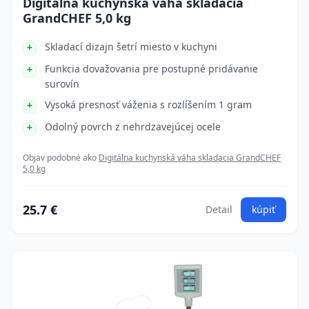
Digitálna kuchynská váha skladacia
GrandCHEF 5,0 kg
Skladací dizajn šetrí miesto v kuchyni
Funkcia dovažovania pre postupné pridávanie
surovín
Vysoká presnosť váženia s rozlíšením 1 gram
Odolný povrch z nehrdzavejúcej ocele
Objav podobné ako
Digitálna kuchynská váha skladacia GrandCHEF
5,0 kg
25.7 €
Detail
kúpiť