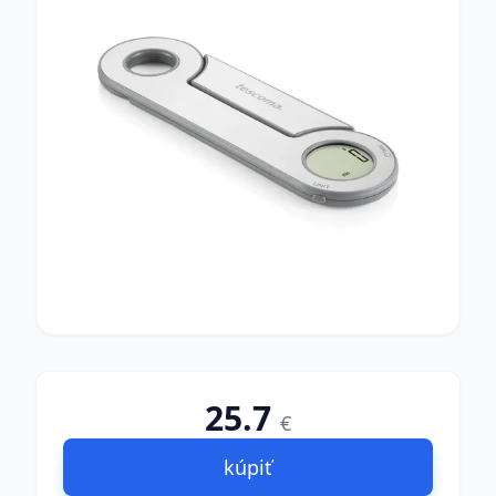
25.7
€
kúpiť