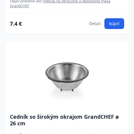
Objav podobné ako
Vidlička na obracanie a obaľovanie mäsa
GrandCHEF
7.4 €
Detail
kúpiť
Cedník so širokým okrajom GrandCHEF ø
26 cm