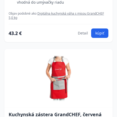
vhodná do umývačky riadu
Objav podobné ako
Digitálna kuchynská váha s misou GrandCHEF
5,0 kg
43.2 €
Detail
kúpiť
Kuchynská zástera GrandCHEF, červená