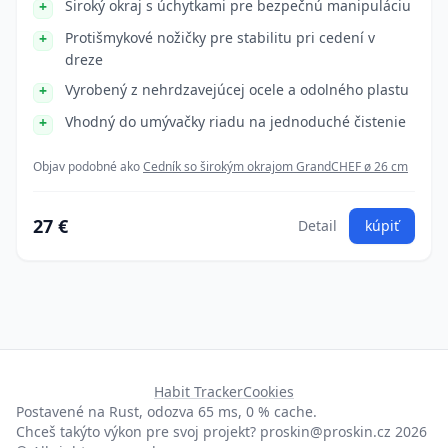
Široký okraj s úchytkami pre bezpečnú manipuláciu
Protišmykové nožičky pre stabilitu pri cedení v
dreze
Vyrobený z nehrdzavejúcej ocele a odolného plastu
Vhodný do umývačky riadu na jednoduché čistenie
Objav podobné ako
Cedník so širokým okrajom GrandCHEF ø 26 cm
27 €
Detail
kúpiť
Habit Tracker
Cookies
Postavené na Rust, odozva 65 ms, 0 % cache.
Chceš takýto výkon pre svoj projekt?
proskin@proskin.cz
2026