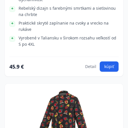
Rebelský dizajn s farebnými smrtkami a sieťovinou
na chrbte
Praktické skryté zapínanie na cvoky a vrecko na
rukáve
Vyrobené v Taliansku v širokom rozsahu veľkostí od
S po 4XL
45.9 €
Detail
kúpiť