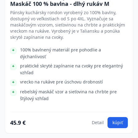
Maskáč 100 % bavlna - dlhý rukáv M
Pánsky kuchársky rondon vyrobený zo 100% bavlny,
dostupný vo veľkostiach od S po 4XL. Vyznačuje sa
maskáčovým vzorom, sieťovinou na chrbte a praktickým
vreckom na rukáve. Vyrobený je v Taliansku a ponúka
skryté zapínanie na cvoky.
100% bavlnený materiál pre pohodlie a
dýchanlivosť
praktické skryté zapínanie na cvoky pre elegantný
vzhľad
vrecko na rukáve pre úschovu drobností
rebelský maskáč vzor a sieťovina na chrbte pre
štýlový vzhľad
45.9 €
Detail
kúpiť