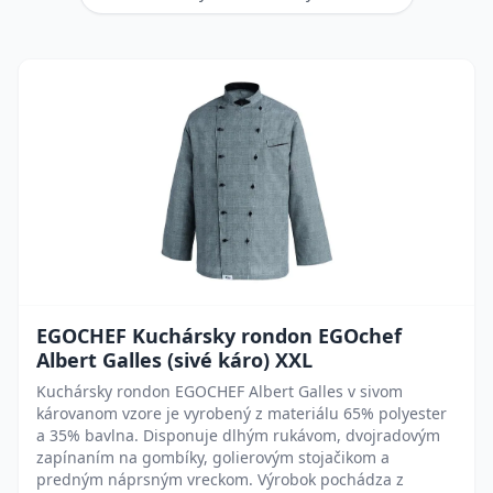
EGOCHEF Kuchársky rondon EGOchef
Albert Galles (sivé káro) XXL
Kuchársky rondon EGOCHEF Albert Galles v sivom
károvanom vzore je vyrobený z materiálu 65% polyester
a 35% bavlna. Disponuje dlhým rukávom, dvojradovým
zapínaním na gombíky, golierovým stojačikom a
predným náprsným vreckom. Výrobok pochádza z