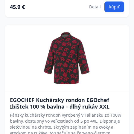
45.9 €
Detail
kúpiť
EGOCHEF Kuchársky rondon EGOchef
Ibištek 100 % bavlna - dlhý rukáv XXL
Pánsky kuchársky rondon vyrobený v Taliansku zo 100%
bavlny, dostupný vo veľkostiach od S po 4XL. Disponuje
sieťovinou na chrbte, skrytým zapínaním na cvoky a
vreckom na rukáve. Vyznačuje sa červeno-čiernym