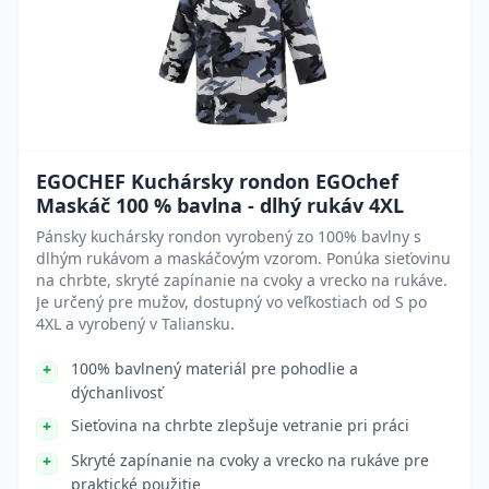
EGOCHEF Kuchársky rondon EGOchef
Maskáč 100 % bavlna - dlhý rukáv 4XL
Pánsky kuchársky rondon vyrobený zo 100% bavlny s
dlhým rukávom a maskáčovým vzorom. Ponúka sieťovinu
na chrbte, skryté zapínanie na cvoky a vrecko na rukáve.
Je určený pre mužov, dostupný vo veľkostiach od S po
4XL a vyrobený v Taliansku.
100% bavlnený materiál pre pohodlie a
dýchanlivosť
Sieťovina na chrbte zlepšuje vetranie pri práci
Skryté zapínanie na cvoky a vrecko na rukáve pre
praktické použitie