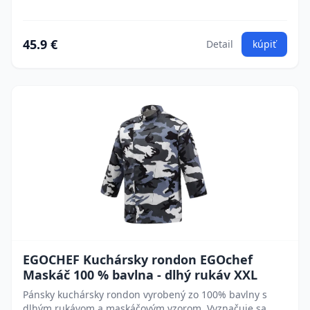
45.9 €
Detail
kúpiť
EGOCHEF Kuchársky rondon EGOchef
Maskáč 100 % bavlna - dlhý rukáv XXL
Pánsky kuchársky rondon vyrobený zo 100% bavlny s
dlhým rukávom a maskáčovým vzorom. Vyznačuje sa