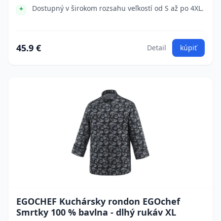
Dostupný v širokom rozsahu veľkostí od S až po 4XL.
45.9 €
Detail
kúpiť
EGOCHEF Kuchársky rondon EGOchef
Smrtky 100 % bavlna - dlhý rukáv XL