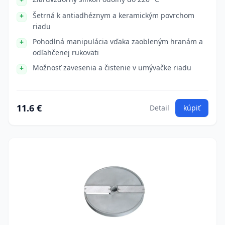
Šetrná k antiadhéznym a keramickým povrchom
riadu
Pohodlná manipulácia vďaka zaobleným hranám a
odľahčenej rukoväti
Možnosť zavesenia a čistenie v umývačke riadu
11.6 €
Detail
kúpiť