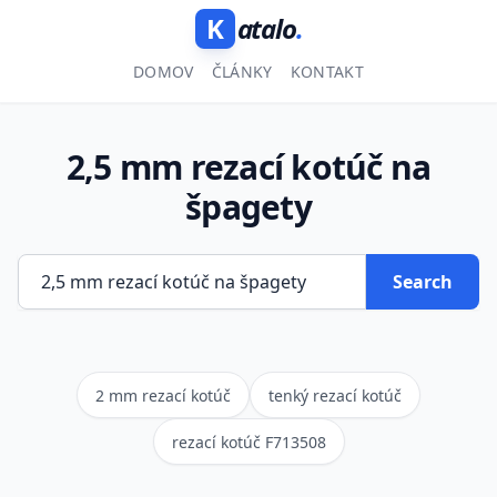
K
atalo
.
DOMOV
ČLÁNKY
KONTAKT
2,5 mm rezací kotúč na
špagety
Search
2 mm rezací kotúč
tenký rezací kotúč
rezací kotúč F713508