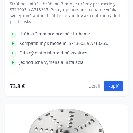
Strúhací kotúč s hrúbkou 3 mm je určený pre modely
S713003 a A713265. Poskytuje presné strúhanie vďaka
svojej konštantnej hrúbke. Je vhodný ako náhradný diel
pre brúsky.
Hrúbka 3 mm pre presné strúhanie.
Kompatibilný s modelmi S713003 a A713265.
Odolný materiál pre dlhú životnosť.
Jednoduchá výmena a inštalácia.
73.8 €
Detail
kúpiť