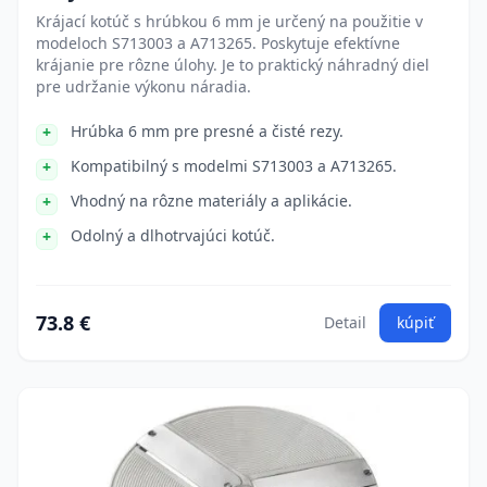
Krájací kotúč s hrúbkou 6 mm je určený na použitie v
modeloch S713003 a A713265. Poskytuje efektívne
krájanie pre rôzne úlohy. Je to praktický náhradný diel
pre udržanie výkonu náradia.
Hrúbka 6 mm pre presné a čisté rezy.
Kompatibilný s modelmi S713003 a A713265.
Vhodný na rôzne materiály a aplikácie.
Odolný a dlhotrvajúci kotúč.
73.8 €
Detail
kúpiť