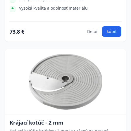
Vysoká kvalita a odolnosť materiálu
73.8 €
Detail
kúpiť
Krájací kotúč - 2 mm
Krájací kotúč s hrúbkou 2 mm je určený na presné