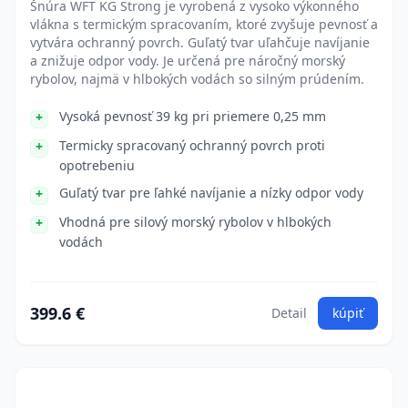
Šnúra WFT KG Strong je vyrobená z vysoko výkonného
vlákna s termickým spracovaním, ktoré zvyšuje pevnosť a
vytvára ochranný povrch. Guľatý tvar uľahčuje navíjanie
a znižuje odpor vody. Je určená pre náročný morský
rybolov, najmä v hlbokých vodách so silným prúdením.
Vysoká pevnosť 39 kg pri priemere 0,25 mm
Termicky spracovaný ochranný povrch proti
opotrebeniu
Guľatý tvar pre ľahké navíjanie a nízky odpor vody
Vhodná pre silový morský rybolov v hlbokých
vodách
399.6 €
Detail
kúpiť