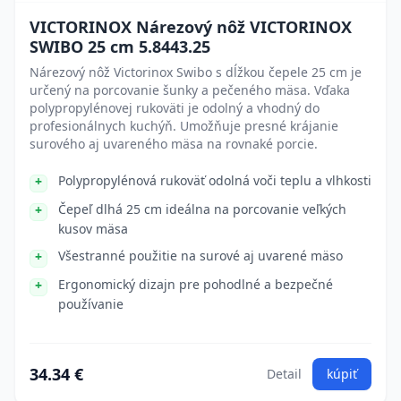
VICTORINOX Nárezový nôž VICTORINOX
SWIBO 25 cm 5.8443.25
Nárezový nôž Victorinox Swibo s dĺžkou čepele 25 cm je
určený na porcovanie šunky a pečeného mäsa. Vďaka
polypropylénovej rukoväti je odolný a vhodný do
profesionálnych kuchýň. Umožňuje presné krájanie
surového aj uvareného mäsa na rovnaké porcie.
Polypropylénová rukoväť odolná voči teplu a vlhkosti
Čepeľ dlhá 25 cm ideálna na porcovanie veľkých
kusov mäsa
Všestranné použitie na surové aj uvarené mäso
Ergonomický dizajn pre pohodlné a bezpečné
používanie
34.34 €
Detail
kúpiť