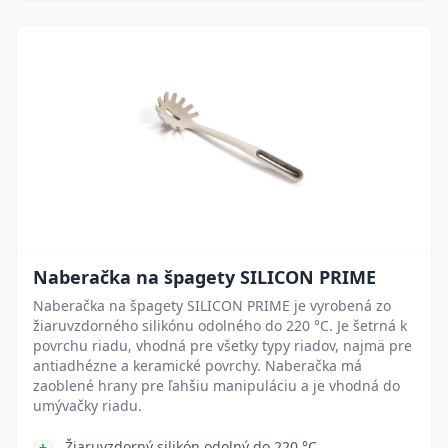
Naberačka na špagety SILICON PRIME
Naberačka na špagety SILICON PRIME je vyrobená zo
žiaruvzdorného silikónu odolného do 220 °C. Je šetrná k
povrchu riadu, vhodná pre všetky typy riadov, najmä pre
antiadhézne a keramické povrchy. Naberačka má
zaoblené hrany pre ľahšiu manipuláciu a je vhodná do
umývačky riadu.
Žiaruvzdorný silikón odolný do 220 °C