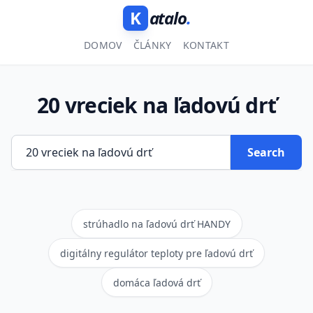
K
atalo
.
DOMOV
ČLÁNKY
KONTAKT
20 vreciek na ľadovú drť
Search
strúhadlo na ľadovú drť HANDY
digitálny regulátor teploty pre ľadovú drť
domáca ľadová drť