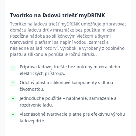
Tvorítko na ľadovú triešť myDRINK
Tvorítko na ľadovú triešť myDRINK umožňuje pripravovať
domácu ľadovú drť v mrazničke bez použitia mixéra.
Pozdĺžna nádoba so silikónovým viečkom a štyrmi
tvarovacími platňami sa naplní vodou, zamrazí a
následne sa ľad rozdrví. Výrobok je vyrobený z odolného
plastu a silikónu a ponúka 3-ročnú záruku.
Príprava ľadovej triešte bez potreby mixéra alebo
elektrických prístrojov.
Odolný plast a silikónové komponenty s dlhou
životnosťou.
Jednoduché použitie – naplnenie, zamrazenie a
rozdrvenie ľadu.
Viacnásobné tvarovacie platne pre efektívnu výrobu
ľadovej drte.