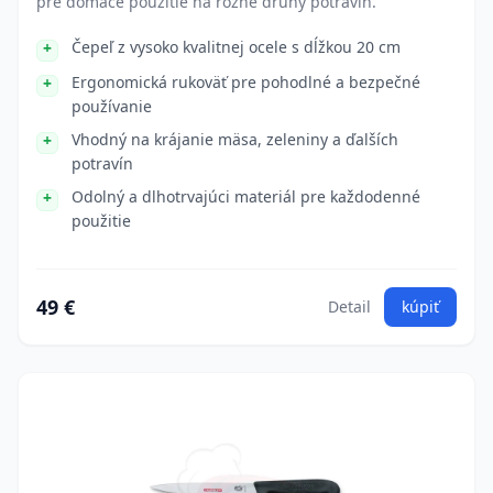
pre domáce použitie na rôzne druhy potravín.
Čepeľ z vysoko kvalitnej ocele s dĺžkou 20 cm
Ergonomická rukoväť pre pohodlné a bezpečné
používanie
Vhodný na krájanie mäsa, zeleniny a ďalších
potravín
Odolný a dlhotrvajúci materiál pre každodenné
použitie
49 €
Detail
kúpiť