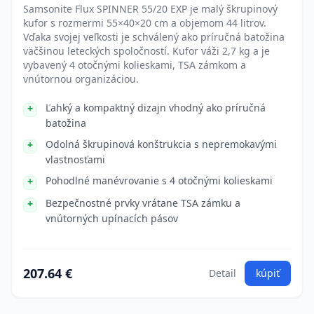
Samsonite Flux SPINNER 55/20 EXP je malý škrupinový
kufor s rozmermi 55×40×20 cm a objemom 44 litrov.
Vďaka svojej veľkosti je schválený ako príručná batožina
väčšinou leteckých spoločností. Kufor váži 2,7 kg a je
vybavený 4 otočnými kolieskami, TSA zámkom a
vnútornou organizáciou.
Ľahký a kompaktný dizajn vhodný ako príručná
batožina
Odolná škrupinová konštrukcia s nepremokavými
vlastnosťami
Pohodlné manévrovanie s 4 otočnými kolieskami
Bezpečnostné prvky vrátane TSA zámku a
vnútorných upínacích pásov
207.64 €
Detail
kúpiť