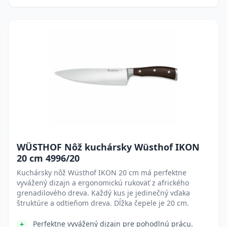
WÜSTHOF Nôž kuchársky Wüsthof IKON
20 cm 4996/20
Kuchársky nôž Wüsthof IKON 20 cm má perfektne
vyvážený dizajn a ergonomickú rukoväť z afrického
grenadilového dreva. Každý kus je jedinečný vďaka
štruktúre a odtieňom dreva. Dĺžka čepele je 20 cm.
Perfektne vyvážený dizajn pre pohodlnú prácu.