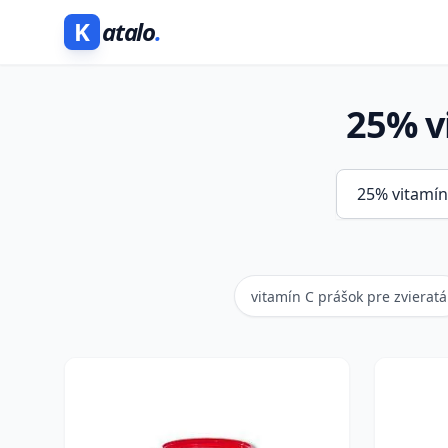
K
atalo
.
25% v
vitamín C prášok pre zvieratá