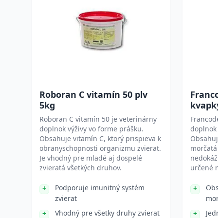
Roboran C vitamín 50 plv
Franc
5kg
kvapk
Roboran C vitamín 50 je veterinárny
Francode
doplnok výživy vo forme prášku.
doplnok 
Obsahuje vitamín C, ktorý prispieva k
Obsahujú
obranyschopnosti organizmu zvierat.
morčatá
Je vhodný pre mladé aj dospelé
nedokážu
zvieratá všetkých druhov.
určené n
Podporuje imunitný systém
Obs
zvierat
mor
Vhodný pre všetky druhy zvierat
Jed