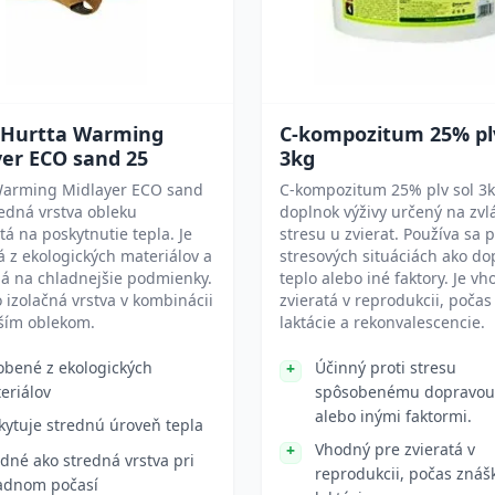
 Hurtta Warming
C-kompozitum 25% plv
yer ECO sand 25
3kg
Warming Midlayer ECO sand
C-kompozitum 25% plv sol 3k
redná vrstva obleku
doplnok výživy určený na zvl
á na poskytnutie tepla. Je
stresu u zvierat. Používa sa p
 z ekologických materiálov a
stresových situáciách ako do
á na chladnejšie podmienky.
teplo alebo iné faktory. Je v
o izolačná vrstva v kombinácii
zvieratá v reprodukcii, počas
jším oblekom.
laktácie a rekonvalescencie.
obené z ekologických
Účinný proti stresu
eriálov
spôsobenému dopravou
alebo inými faktormi.
kytuje strednú úroveň tepla
Vhodný pre zvieratá v
dné ako stredná vrstva pri
reprodukcii, počas znáš
adnom počasí