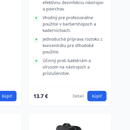
efektívnu dezinfekciu nástrojov
a povrchov.
Vhodný pre profesionálne
použitie v barbershopoch a
kaderníctvach.
Jednoduchá príprava roztoku z
koncentrátu pre dlhodobé
použitie.
Účinný proti baktériám a
vírusom na nástrojoch a
príslušenstve.
13.7 €
kúpiť
Detail
kúpiť