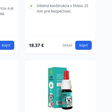
Odolná konštrukcia s šírkou 25
ciu a je
mm pre bezpečnosť.
tá.
18.37 €
kúpiť
Detail
kúpiť