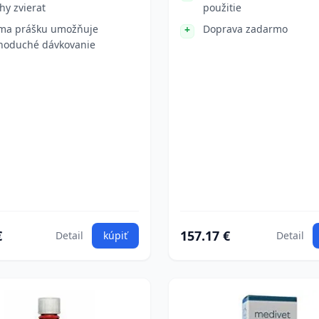
hy zvierat
použitie
ma prášku umožňuje
Doprava zadarmo
noduché dávkovanie
€
157.17 €
Detail
kúpiť
Detail