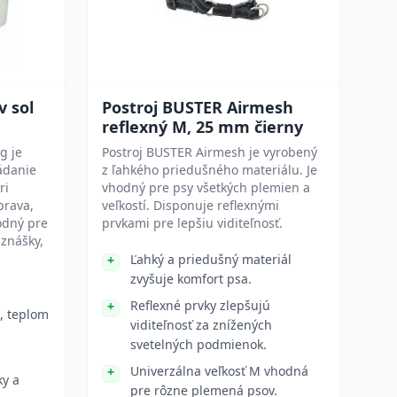
 sol
Postroj BUSTER Airmesh
reflexný M, 25 mm čierny
g je
Postroj BUSTER Airmesh je vyrobený
ádanie
z ľahkého priedušného materiálu. Je
ri
vhodný pre psy všetkých plemien a
prava,
veľkostí. Disponuje reflexnými
hodný pre
prvkami pre lepšiu viditeľnosť.
 znášky,
Ľahký a priedušný materiál
zvyšuje komfort psa.
Reflexné prvky zlepšujú
, teplom
viditeľnosť za znížených
svetelných podmienok.
Univerzálna veľkosť M vhodná
ky a
pre rôzne plemená psov.