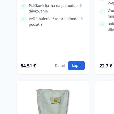
kva
Prášková forma na jednoduché
Vho
dávkovanie
mor
Veľké balenie 5kg pre dlhodobé
Bal
použitie
dlh
84.51 €
22.7 €
Detail
kúpiť