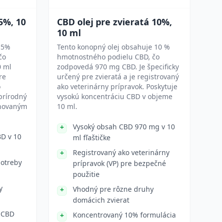
5%, 10
CBD olej pre zvieratá 10%,
10 ml
 5%
Tento konopný olej obsahuje 10 %
čo
hmotnostného podielu CBD, čo
0 ml
zodpovedá 970 mg CBD. Je špecificky
re
určený pre zvieratá a je registrovaný
o
ako veterinárny prípravok. Poskytuje
 prírodný
vysokú koncentráciu CBD v objeme
inovaným
10 ml.
Vysoký obsah CBD 970 mg v 10
D v 10
ml fľaštičke
Registrovaný ako veterinárny
potreby
prípravok (VP) pre bezpečné
použitie
y
Vhodný pre rôzne druhy
domácich zvierat
 CBD
Koncentrovaný 10% formulácia