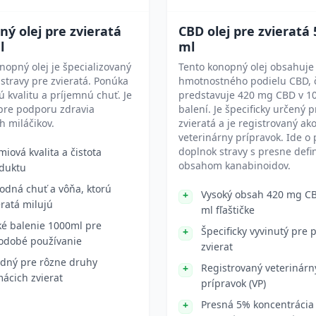
ý olej pre zvieratá
CBD olej pre zvieratá 
l
ml
nopný olej je špecializovaný
Tento konopný olej obsahuje
stravy pre zvieratá. Ponúka
hmotnostného podielu CBD, 
 kvalitu a príjemnú chuť. Je
predstavuje 420 mg CBD v 1
pre podporu zdravia
balení. Je špecificky určený p
 miláčikov.
zvieratá a je registrovaný ak
veterinárny prípravok. Ide o
doplnok stravy s presne def
miová kvalita a čistota
obsahom kanabinoidov.
duktu
odná chuť a vôňa, ktorú
Vysoký obsah 420 mg CB
eratá milujú
ml fľaštičke
ké balenie 1000ml pre
Špecificky vyvinutý pre 
odobé používanie
zvierat
dný pre rôzne druhy
Registrovaný veterinárn
ácich zvierat
prípravok (VP)
Presná 5% koncentrácia