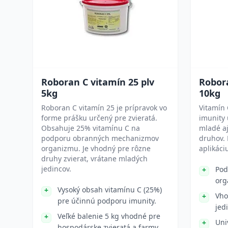
Roboran C vitamín 25 plv
Robora
5kg
10kg
Roboran C vitamín 25 je prípravok vo
Vitamín 
forme prášku určený pre zvieratá.
imunity 
Obsahuje 25% vitamínu C na
mladé aj
podporu obranných mechanizmov
druhov. 
organizmu. Je vhodný pre rôzne
aplikáci
druhy zvierat, vrátane mladých
jedincov.
Pod
org
Vysoký obsah vitamínu C (25%)
Vho
pre účinnú podporu imunity.
jed
Veľké balenie 5 kg vhodné pre
Uni
hospodárske zvieratá a farmy.