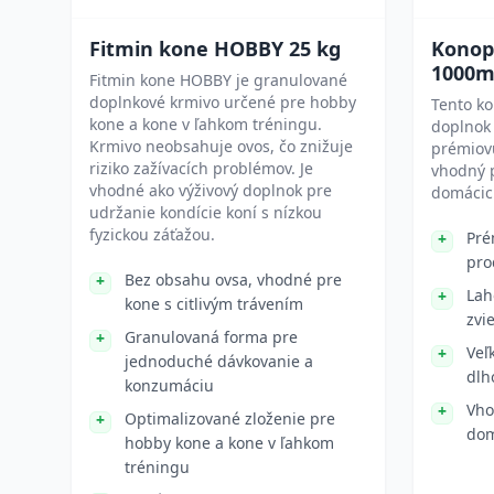
Fitmin kone HOBBY 25 kg
Konopn
1000m
Fitmin kone HOBBY je granulované
doplnkové krmivo určené pre hobby
Tento ko
kone a kone v ľahkom tréningu.
doplnok 
Krmivo neobsahuje ovos, čo znižuje
prémiovú
riziko zažívacích problémov. Je
vhodný 
vhodné ako výživový doplnok pre
domácich
udržanie kondície koní s nízkou
fyzickou záťažou.
Pré
pro
Bez obsahu ovsa, vhodné pre
Lah
kone s citlivým trávením
zvi
Granulovaná forma pre
Veľ
jednoduché dávkovanie a
dlh
konzumáciu
Vho
Optimalizované zloženie pre
dom
hobby kone a kone v ľahkom
tréningu