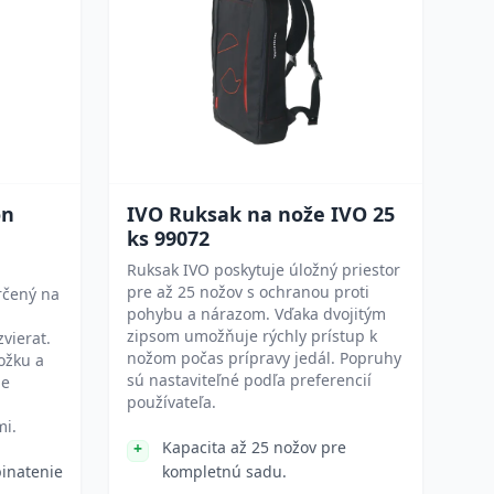
ón
IVO Ruksak na nože IVO 25
ks 99072
Ruksak IVO poskytuje úložný priestor
pre až 25 nožov s ochranou proti
rčený na
pohybu a nárazom. Vďaka dvojitým
zipsom umožňuje rýchly prístup k
vierat.
nožom počas prípravy jedál. Popruhy
ožku a
sú nastaviteľné podľa preferencií
Je
používateľa.
i.
Kapacita až 25 nožov pre
pinatenie
kompletnú sadu.