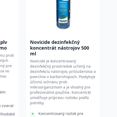
plv
Novicide dezinfekčný
rmo
koncentrát nástrojov 500
ml
anu proti
elých
Novicide je koncentrovaný
ený pre
dezinfekčný prostriedok určený na
 sa vo
dezinfekciu nástrojov, príslušenstva a
tnou
povrchov v barbershopoch. Poskytuje
účinnú ochranu proti
mikroorganizmom a je vhodný pre
tém
profesionálne použitie. Koncentrát
umožňuje prípravu roztoku podľa
potreby.
 zvierat
Koncentrovaný roztok pre
 dlhodobé