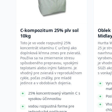
C-kompozitum 25% plv sol
Oblek
10kg
Midla
Toto je vo vode rozpustný 25%
Hurtta 
koncentrát vitamínu C určený ako
25 je st
doplnková kŕmna zmes pre zvieratá.
navrhnut
Používa sa na zmiernenie stresu
vyrobená
spôsobeného prepravou, vysokými
je vhodn
teplotami alebo inými faktormi. Je
Slúži ak
vhodný pre zvieratá v reprodukčnom
s vonka
cykle, počas znášky, pre mladé
jedince a v obdobiach dojenia.
Vyr
mat
25% koncentrovaný vitamín C s
Pos
vysokou účinnosťou
Vho
vodou rozpustná forma pre
chl
jednoduché podávanie