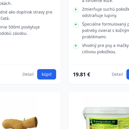
a svrbenie kože.
pkách.
Zmierňuje suchú pokožk
dné ako doplnok stravy pre
odstraňuje lupiny.
čatá.
Špeciálne formulovaný 
enie 500ml poskytuje
potreby zvierat s kožný
odobú zásobu.
problémami.
Vhodný pre psy a mačky
citlivou pokožkou.
19.81 €
Detail
kúpiť
Detail