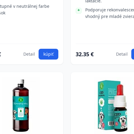
laktácie.
tupné v neutrálnej farbe
Podporuje rekonvalescen
sok
vhodný pre mladé zviera
€
32.35 €
Detail
kúpiť
Detail