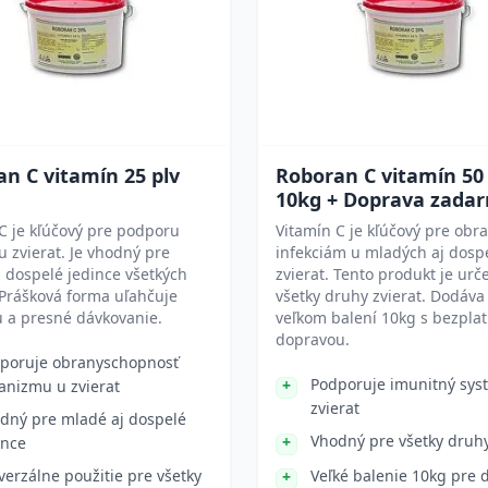
n C vitamín 25 plv
Roboran C vitamín 50 
10kg + Doprava zada
C je kľúčový pre podporu
Vitamín C je kľúčový pre obr
u zvierat. Je vhodný pre
infekciám u mladých aj dosp
 dospelé jedince všetkých
zvierat. Tento produkt je urč
Prášková forma uľahčuje
všetky druhy zvierat. Dodáva
u a presné dávkovanie.
veľkom balení 10kg s bezpla
dopravou.
poruje obranyschopnosť
Podporuje imunitný sys
anizmu u zvierat
zvierat
dný pre mladé aj dospelé
Vhodný pre všetky druhy
ince
verzálne použitie pre všetky
Veľké balenie 10kg pre