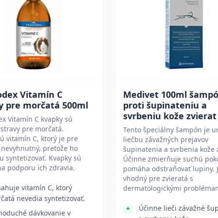
odex Vitamín C
Medivet 100ml šamp
y pre morčatá 500ml
proti šupinateniu a
svrbeniu kože zvierat
x Vitamín C kvapky sú
stravy pre morčatá.
Tento špeciálny šampón je u
 vitamín C, ktorý je pre
liečbu závažných prejavov
 nevyhnutný, pretože ho
šupinatenia a svrbenia kože z
 syntetizovať. Kvapky sú
Účinne zmierňuje suchú pok
a podporu ich zdravia.
pomáha odstraňovať lupiny. 
vhodný pre zvieratá s
ahuje vitamín C, ktorý
dermatologickými problémam
čatá nevedia syntetizovať.
Účinne lieči závažné šu
noduché dávkovanie v