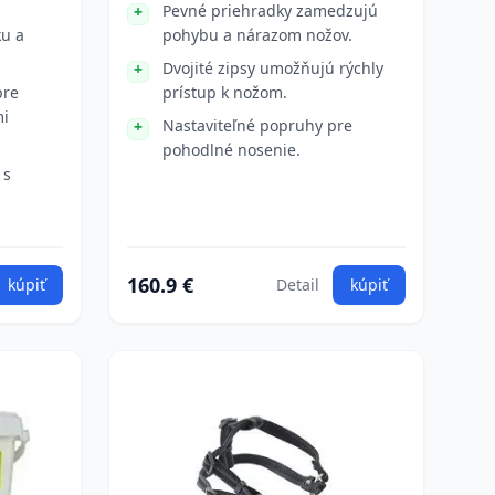
Pevné priehradky zamedzujú
u a
pohybu a nárazom nožov.
Dvojité zipsy umožňujú rýchly
pre
prístup k nožom.
mi
Nastaviteľné popruhy pre
pohodlné nosenie.
 s
160.9 €
kúpiť
Detail
kúpiť