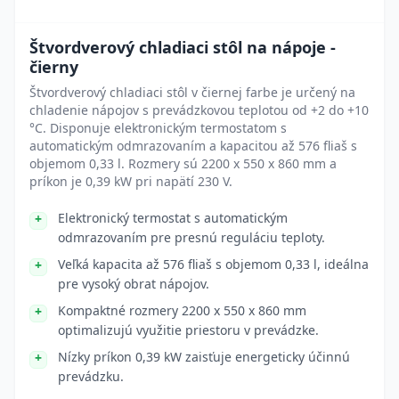
Štvordverový chladiaci stôl na nápoje -
čierny
Štvordverový chladiaci stôl v čiernej farbe je určený na
chladenie nápojov s prevádzkovou teplotou od +2 do +10
°C. Disponuje elektronickým termostatom s
automatickým odmrazovaním a kapacitou až 576 fliaš s
objemom 0,33 l. Rozmery sú 2200 x 550 x 860 mm a
príkon je 0,39 kW pri napätí 230 V.
Elektronický termostat s automatickým
odmrazovaním pre presnú reguláciu teploty.
Veľká kapacita až 576 fliaš s objemom 0,33 l, ideálna
pre vysoký obrat nápojov.
Kompaktné rozmery 2200 x 550 x 860 mm
optimalizujú využitie priestoru v prevádzke.
Nízky príkon 0,39 kW zaisťuje energeticky účinnú
prevádzku.