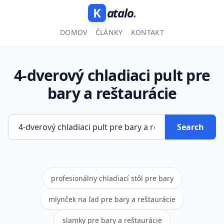
K
atalo
.
DOMOV
ČLÁNKY
KONTAKT
4-dverový chladiaci pult pre
bary a reštaurácie
Search
profesionálny chladiací stôl pre bary
mlynček na ľad pre bary a reštaurácie
slamky pre bary a reštaurácie