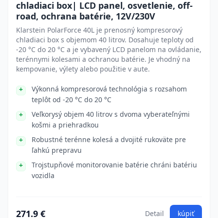
chladiaci box| LCD panel, osvetlenie, off-
road, ochrana batérie, 12V/230V
Klarstein PolarForce 40L je prenosný kompresorový
chladiaci box s objemom 40 litrov. Dosahuje teploty od
-20 °C do 20 °C a je vybavený LCD panelom na ovládanie,
terénnymi kolesami a ochranou batérie. Je vhodný na
kempovanie, výlety alebo použitie v aute.
Výkonná kompresorová technológia s rozsahom
teplôt od -20 °C do 20 °C
Veľkorysý objem 40 litrov s dvoma vyberateľnými
košmi a priehradkou
Robustné terénne kolesá a dvojité rukoväte pre
ľahkú prepravu
Trojstupňové monitorovanie batérie chráni batériu
vozidla
271.9 €
Detail
kúpiť