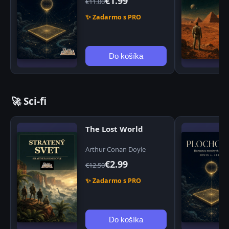
€1.99
€11.00
✨ Zadarmo s PRO
Do košíka
🚀 Sci-fi
The Lost World
Arthur Conan Doyle
€2.99
€12.50
✨ Zadarmo s PRO
Do košíka