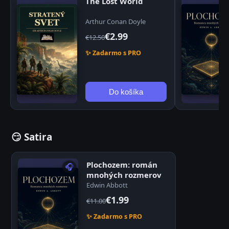
The Lost World
Arthur Conan Doyle
€2.99
€12.50
✨ Zadarmo s PRO
Do košíka
😏 Satira
Plochozem: román
🎧
mnohých rozmerov
Edwin Abbott
€1.99
€11.00
✨ Zadarmo s PRO