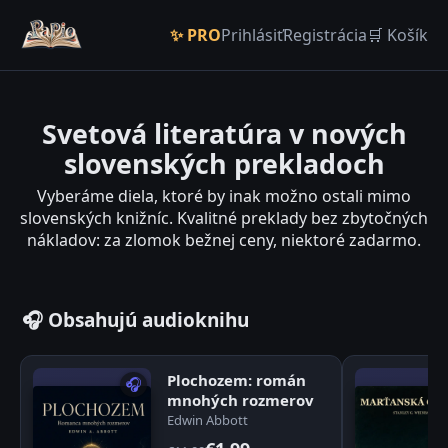
✨ PRO
Prihlásiť
Registrácia
🛒 Košík
Svetová literatúra v nových
slovenských prekladoch
Vyberáme diela, ktoré by inak možno ostali mimo
slovenských knižníc. Kvalitné preklady bez zbytočných
nákladov: za zlomok bežnej ceny, niektoré zadarmo.
🎧 Obsahujú audioknihu
Plochozem: román
🎧
mnohých rozmerov
Edwin Abbott