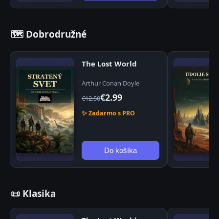
🗺️ Dobrodružné
The Lost World
Arthur Conan Doyle
€2.99
€12.50
✨ Zadarmo s PRO
Do košíka
📜 Klasika