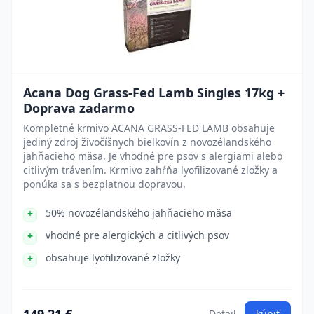
Acana Dog Grass-Fed Lamb Singles 17kg +
Doprava zadarmo
Kompletné krmivo ACANA GRASS-FED LAMB obsahuje
jediný zdroj živočíšnych bielkovín z novozélandského
jahňacieho mäsa. Je vhodné pre psov s alergiami alebo
citlivým trávením. Krmivo zahŕňa lyofilizované zložky a
ponúka sa s bezplatnou dopravou.
50% novozélandského jahňacieho mäsa
vhodné pre alergických a citlivých psov
obsahuje lyofilizované zložky
Detail
kúpiť