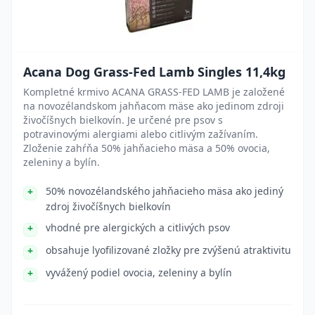
Acana Dog Grass-Fed Lamb Singles 11,4kg
Kompletné krmivo ACANA GRASS-FED LAMB je založené
na novozélandskom jahňacom mäse ako jedinom zdroji
živočíšnych bielkovín. Je určené pre psov s
potravinovými alergiami alebo citlivým zažívaním.
Zloženie zahŕňa 50% jahňacieho mäsa a 50% ovocia,
zeleniny a bylín.
50% novozélandského jahňacieho mäsa ako jediný
zdroj živočíšnych bielkovín
vhodné pre alergických a citlivých psov
obsahuje lyofilizované zložky pre zvýšenú atraktivitu
vyvážený podiel ovocia, zeleniny a bylín