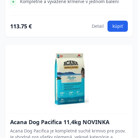
Kompletné a vyvážené kŕmenie v jednom balení
113.75 €
Detail
kúpiť
Acana Dog Pacifica 11,4kg NOVINKA
Acana Dog Pacifica je kompletné suché krmivo pre psov.
Je vhodné pre všetky plemená, vekové kategórie a