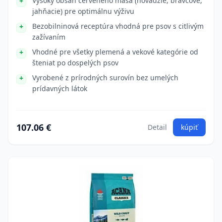
Vysoký obsah červeného mäsa (hovädzie, bravčové,
jahňacie) pre optimálnu výživu
Bezobilninová receptúra vhodná pre psov s citlivým
zažívaním
Vhodné pre všetky plemená a vekové kategórie od
šteniat po dospelých psov
Vyrobené z prírodných surovín bez umelých
prídavných látok
107.06 €
Detail
kúpiť